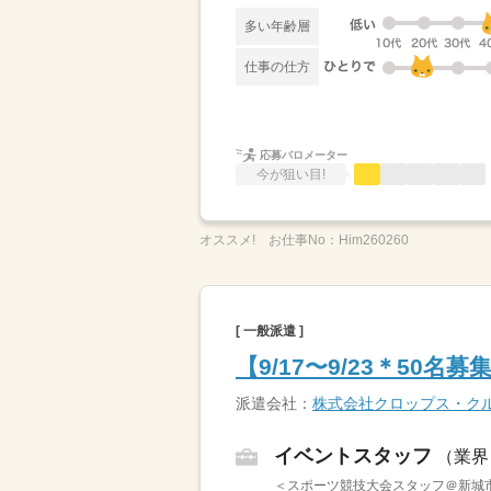
多い年齢層
仕事の仕方
応募バロメーター
今が狙い目!
オススメ!
お仕事No：
Him260260
[ 一般派遣 ]
【9/17〜9/23＊5
派遣会社：
株式会社クロップス・ク
イベントスタッフ
（業界
＜スポーツ競技大会スタッフ＠新城市内