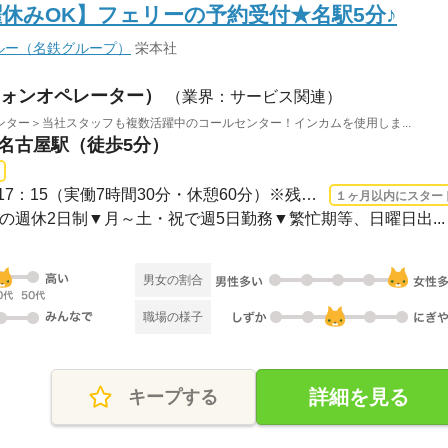
休みOK】フェリーの予約受付★名駅5分♪
ルー（名鉄グループ）
栄本社
ォンオペレーター）
（業界：サービス関連）
ター＞当社スタッフも複数活躍中のコールセンター！インカムを使用しま...
 名古屋駅（徒歩5分）
長期 2026/8/10〜 / 8：45～17：15（実働7時間30分・休憩60分）※残業少なめ
１ヶ月以内にスター
みの週休2日制▼月～土・祝で週5日勤務▼繁忙期等、日曜日出...
男女の割合
職場の様子
詳細を見る
キープする