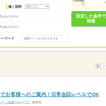
月収換算
-
働く期間
設定した条件で
件はありません
検索
件はありません
キーワード
1
2
示
でお客様へのご案内！日常会話レベルでOK
ルー（名鉄グループ）
栄本社