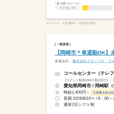
応募バロメーター
今が狙い目!
オススメ!
お仕事No：
His2601601
[ 一般派遣 ]
【岡崎市＊車通勤OK】
派遣会社：
株式会社クロップス・ク
コールセンター（テレフ
【タクシー配車依頼の電話受付】・タ
愛知県岡崎市 / 岡崎駅（
時給1,400円～
交通費全額支給
長期 2026/8/10〜 / 
週休2日シフト制