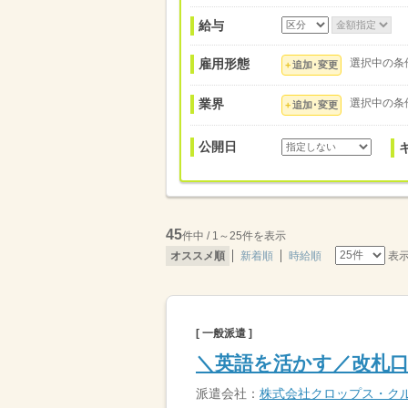
給与
雇用形態
選択中の条
追加･変更
業界
選択中の条
追加･変更
公開日
45
件中 / 1～25件を表示
表
オススメ順
新着順
時給順
[ 一般派遣 ]
＼英語を活かす／改札口
派遣会社：
株式会社クロップス・ク