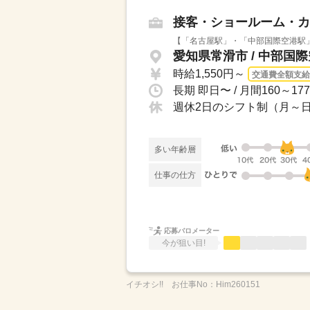
接客・ショールーム・カ
【「名古屋駅」・「中部国際空港駅」
愛知県常滑市 / 中部国
時給1,550円～
交通費全額支給
週休2日のシフト制（月～日
多い年齢層
仕事の仕方
応募バロメーター
今が狙い目!
イチオシ!!
お仕事No：
Him260151