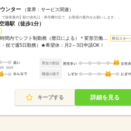
ウンター
（業界：サービス関連）
で旅客案内】駅の改札口・券売機付近で、お客様の案内をお願いします。...
際空港駅（徒歩1分）
長期 即日〜 / 月間160～177時間内でシフト制勤務（暦日による）＊変形労働時間制を適...
即日スター
・祝で週5日勤務）★希望休：月2～3日申請OK！
男女の割合
職場の様子
詳細を見る
キープする