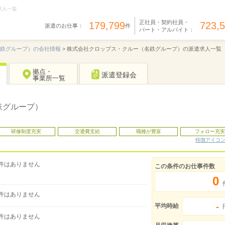
求人一覧
正社員・契約社員・
179,799
723,
派遣のお仕事：
件
パート・アルバイト：
名鉄グループ）の会社情報
>
株式会社クロップス・クルー（名鉄グループ）の派遣求人一覧
拠点・
派遣登録会
事業所一覧
鉄グループ）
研修制度充実
交通費支給
職種が豊富
フォロー充実
特徴アイコ
件はありません
この条件のお仕事件数
0
件はありません
-
平均時給
件はありません