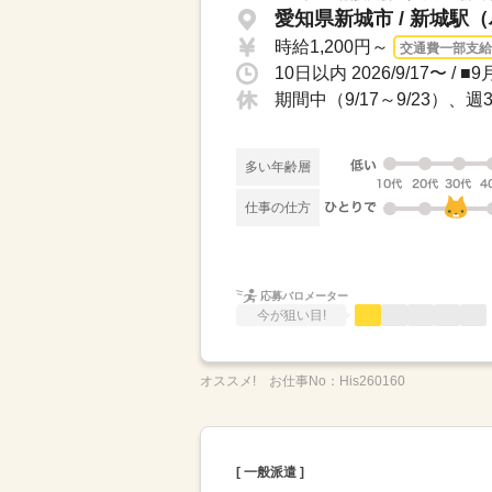
愛知県新城市 / 新城駅（
時給1,200円～
交通費一部支給
10日以内 2026/9/17〜 /
期間中（9/17～9/23）、
多い年齢層
仕事の仕方
応募バロメーター
今が狙い目!
オススメ!
お仕事No：
His260160
[ 一般派遣 ]