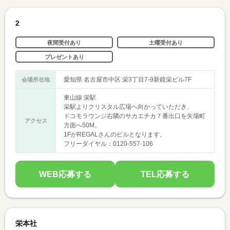
2
夜間受付あり
土曜受付あり
プレゼントあり
愛知県 名古屋市中区 栄3丁目7-9新鏡栄ビル7F
会場所在地
東山線 栄駅
栄駅よりクリスタル広場へ向かっていただき、
ドコモラウンジ右隣のサカエチカ７番出口を矢場町
アクセス
方面へ50M。
1FがREGALさんのビルとなります。
フリーダイヤル：0120-557-106
WEB応募する
TEL応募する
栄本社