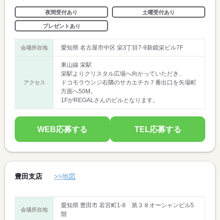
夜間受付あり
土曜受付あり
プレゼントあり
愛知県 名古屋市中区 栄3丁目7-9新鏡栄ビル7F
会場所在地
東山線 栄駅
栄駅よりクリスタル広場へ向かっていただき、
ドコモラウンジ右隣のサカエチカ７番出口を矢場町
アクセス
方面へ50M。
1FがREGALさんのビルとなります。
WEB応募する
TEL応募する
豊田支店
>>地図
愛知県 豊田市 若宮町1-8 第３８オーシャンビル5
会場所在地
階