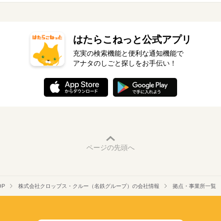
はたらこねっと公式アプリ
充実の検索機能と便利な通知機能で
アナタのしごと探しをお手伝い！
ページの先頭へ
OP
株式会社クロップス・クルー（名鉄グループ）の会社情報
拠点・事業所一覧