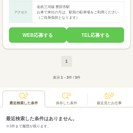
名鉄三河線 豊田市駅
お車で来社の方は、駅前の駐車場をご利用ください
アクセス
（ご自身負担となります）
WEB応募する
TEL応募する
1
表示
1
～
3
件 /
3
件
最近検索した条件
保存した条件
最近見たお仕事
最近検索した条件はありません。
※3件まで履歴が残ります。