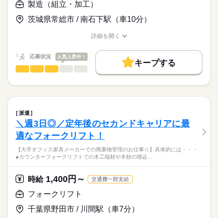
◇GW、夏季・年末年始休暇
日々コミュニケーションがとれるので、
製造（組立・加工）
お仕事の特徴
【待遇】
時給
給与
◇その他会社カレンダーに準じてお休みがあります。（年間休日
心配な事もすぐに相談できますよ♪
>詳しい募集要項をすべて見る
◇社会保険完備
130日以上）
続きを読む
基本特徴
茨城県常総市 / 南石下駅（車10分）
【月収例】
◇年次有給休暇
※１～３月の繁忙期には土曜日（月2回）、祝日の勤務あり
◇20日勤務（158時間20分）、残業30時間の場合
＼派遣先に弊社スタッフが10名以上在籍／
新卒・第二
20代活躍
30代活躍
40代活躍
◇交通費規定支給
詳細を開く
⇒27万4,162円
多くの先輩スタッフが勤務しているので、
◇制服無償貸与（上下）
応募する
職種/応募資格
お仕事の特徴
給与/時間/休日
正社員登用
安心してお仕事を始められます！
◇安全靴：会社一部補助あり/上限3,500円まで
【交通費】
続きを読む
応募状況
◇日替わり弁当（440円）
人気上昇中！
募集条件
続きを読む
キープする
◇1日750円まで支給
＼入社1カ月が家賃無料の社宅完備／
◇個人ロッカー完備
製造（組立・加工）
職種
勤務先公開
交通費
勤務地固定
履歴書不要
◇支給対象 ：ご自宅から勤務地まで2ｋｍ以上の方
ひとりで
みんなで
遠方の方も安心してお仕事をスタートできる♪
仕事の仕方
◇夏季・年末年始休暇
◇車・バイクの方は1ｋｍあたり15円で算出
◆家 賃：35,000円／月（2ヵ月目から）
【空港や駅、商業施設などでよく見る電子看板・広告の枠部分
長期
期間・時間
◇車・バイク通勤OK
WEB登録
◆初期費用（敷金・礼金等）不要
（ボックス）を完成させます☆】
◇川間駅まで無料送迎バスあり
◇8：30～17：30（実働7時間55分）
しずか
にぎやか
職場の様子
【月払いの規定】
◆水道・光熱費：自己負担
就業時間・曜日
◇前払いOK
◇休憩65分
◇締切日 ：毎月末日
◆家電リース可能：自己負担
具体的には・・・・
残20未満
残20以上
土日祝休
◇残業は月平均20時間以内
派遣
◇支払日 ：翌月15日
続きを読む
＼週3日◎／定年後のセカンドキャリアに最
※1～3月の繁忙期には土曜日勤務あり（月2、3回程度）
◇支払方法：本人指定口座振込（本人名義）
＼来社不要／
メーカー関連
業界
●ディスプレイ筐体の組付け
働き方・環境
続きを読む
出張面談 or Web面談も対応可能！
適なフォークリフト！
●部品のピッキング
大手企業
ブランクOK
社会保険制度
資格支援
【ここがポイント！】
＼給料日よりも早くお給料が貰える！前払い◎／
●出荷準備（角材を使用した輸送用パレット作成など）
応募資格
【大手オフィス家具メーカーでの廃棄物管理のお仕事☆】具体的には・・・
＼前払いOK／
●輸送用パレットへの積載、梱包など
制服あり
日払い
週払い
禁煙・分煙
バイク自転車
●カウンターフォークリフトでの木工端材や木粉の積込…
＼相談しやすい環境／
【必須資格はありません！】
土曜 日曜 祝日
休日・休暇
【前払いの規定】
急な出費にも対応可能！
＼8月半ば～12月末まで／
弊社従業員が毎朝巡回し、コミュニケーションを図っていま
車OK
社員食堂
派遣活躍中
ルーティン
英語不要
あなたの経験や能力を存分に活かしてください◎
◇1日上限5000円×勤務日数
以上のお仕事をお願いします！
■年次有給休暇
●土日祝が休みでプライベートも充実♪●無料駐車場完備！車通勤
す！
→遅刻・早退があった場合は勤務日数にカウントしません
ご興味のある方は
1,400円～
時給
交通費一部支給
PC不要
電話なし
■夏季・年末年始休暇
OKなので、自分のペースで通勤可能！●高時給1,550円♪残業も
心配な事もすぐに相談できますよ♪
【歓迎】
◇申請日と支払日：前日申請、翌日払い
お気軽にご相談ください♪
※生産状況の都合により、オフィス床材の部品製造をお願いする
※その他会社カレンダーに準ずる
多めなので短期でもしっかり稼ぐことが可能です！
フォークリフト
◇製造業の勤務経験（業種不問）
続きを読む
◇支払方法：本人指定口座振込（手数料は本人負担）
場合があります。
＼派遣先に弊社スタッフが20名以上在籍／
◇電動ドライバー等の工具の使用経験がある方
◇残金は月払いの日に控除した金額でお支払いします
千葉県野田市 / 川間駅（車7分）
多くの先輩スタッフが勤務しているので、
【服装について】