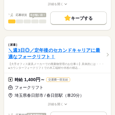
安心してお仕事を始められます！
お仕事の特徴
【待遇】
時給
給与
・上下作業着、帽子、空調服（無償貸与）
詳細を開く
>詳しい募集要項をすべて見る
◇前払いOK（規定有り）
・安全靴（本人半額負担）
職種/応募資格
お仕事の特徴
給与/時間/休日
働く人の待遇向上
＜月収例＞
＼前払いOK／
◇社会保険完備
◇30万6,140円 ＝（時給1,550円×8h×20日）+（残業時給1,938円
急な出費にも対応可能！
高収入
◇交通費：1日750円まで支給
応募状況
今が狙い目！
先輩スタッフのフォローも手厚い職場なので、
キープする
×30h）
◇制服貸与（上下）
応募する
異職種や実務経験ゼロの方でも安心して始められますよ！
フォークリフト
職種
基本特徴
ひとりで
みんなで
＼来社不要／
仕事の仕方
◇安全靴：会社一部補助あり/上限3,500円まで
＜交通費＞
続きを読む
出張面談 or Web面談も対応可能！
【大手オフィス家具メーカーでの廃棄物管理のお仕事☆】
◇車・バイク通勤OK
未経験OK
新卒・第二
20代活躍
30代活躍
40代活躍
続きを読む
◇1日750円まで支給
◇無料駐車場あり
50代活躍
しずか
にぎやか
職場の様子
＼夏場のドリンクサービス／
具体的には・・・
◇休憩室の空調完備
＜月払いの規定＞
暑い時期には嬉しい♪毎日2本の飲み物が無料です！
1ヵ月～3ヵ月
期間・時間
◇仕出し弁当有り
募集条件
派遣
◇締切日 ：毎月末日
●カウンターフォークリフトでの木工端材や木粉の積込み
続きを読む
◇喫煙所有り
◇8：30～17：35（実働8時間）
＼週3日◎／定年後のセカンドキャリアに最
◇支払日 ：翌月15日
勤務先公開
交通費
1ヵ月以内にスタート
勤務地固定
ご興味のある方は
メーカー関連
業界
◇休憩 65分
◇支払方法：本人指定口座（本人名義）振込
お気軽にご相談ください♪
適なフォークリフト！
●各種分別された廃棄物の積込み
主婦・主夫
履歴書不要
WEB登録
・10：00~10：05（5分）
例.燃えるゴミ、燃えないゴミ、段ボール、オフィス古紙など
応募資格
・12：00~12：50（50分）
【大手オフィス家具メーカーでの廃棄物管理のお仕事☆】具体的には・・・
＜前払いの規定＞
就業時間・曜日
・15：00~15：10（10分）
続きを読む
●カウンターフォークリフトでの木工端材や木粉の積込…
◇1日上限 5000円×勤務日数分
【応募条件】
●専用の圧縮梱包機での廃ビニールの圧縮作業
残20以上
土日祝休
＼シニアの方歓迎／
→遅刻・早退があった場合は、勤務日数にカウントしません
◇フォークリフト運転技能講習修了証をお持ちの方
【ここがポイント！】
週3日勤務だからプライベートも充実♪●無料駐車場完備！車通勤
◇申請日と支払日：前日申請、翌日払い
1,400円～
●廃棄物置き場の清掃、敷地内の草取りや除草剤散布など
時給
交通費一部支給
働き方・環境
OKなので、自分のペースで通勤可能！●体を動かしながら働き
土曜 日曜 祝日
休日・休暇
◇支払方法：口座振込（振込手数料は本人負担）
【待遇】
＼派遣先に弊社スタッフも在籍／
たい方におススメ☆
ブランクOK
社会保険制度
資格支援
制服あり
フォークリフト
◇残金は月払いの日に控除した金額でお支払いします
◇社会保険完備
続きを読む
以上のお仕事をお任せします！
週休2日制
先輩スタッフが勤務しているので、
◇年次有給休暇
日払い
週払い
バイク自転車
車OK
社員食堂
埼玉県春日部市 / 春日部駅（車20分）
安心してお仕事を始められます！
◇交通費規定支給
先輩スタッフが親切丁寧に指導しますので、
派遣活躍中
OPスタッフ
少人数
PC不要
電話なし
お仕事の特徴
◇制服無償貸与（上下）
時給
給与
ご安心くださいね！
詳細を開く
＼ウォーターサーパーあり／
>詳しい募集要項をすべて見る
◇安全靴：会社一部補助あり/上限3,500円まで
職種/応募資格
お仕事の特徴
給与/時間/休日
基本特徴
【月収例】
お財布に優しい無料サービス♪
◇日替わり弁当（440円）
気になる方は
◇13日勤務（83時間25分）
60代歓迎