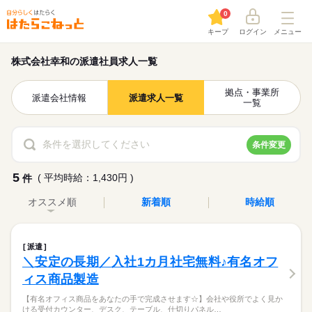
0
キープ
ログイン
メニュー
株式会社幸和の派遣社員求人一覧
拠点・事業所
派遣会社情報
派遣求人一覧
一覧
条件を選択してください
条件変更
5
( 平均時給：1,430円 )
件
オススメ順
新着順
時給順
派遣
＼安定の長期／入社1カ月社宅無料♪有名オフ
ィス商品製造
【有名オフィス商品をあなたの手で完成させます☆】会社や役所でよく見か
ける受付カウンター、デスク、テーブル、仕切りパネル…