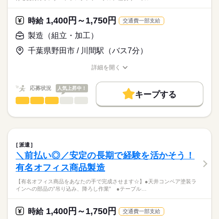
1,400円～1,750円
時給
交通費一部支給
製造（組立・加工）
千葉県野田市 / 川間駅（バス7分）
詳細を開く
職種/応募資格
お仕事の特徴
給与/時間/休日
応募状況
人気上昇中！
キープする
製造（組立・加工）
職種
低い
高い
多い年齢層
【有名オフィス商品をあなたの手で完成させます☆】
男性
女性
男女の割合
会社や役所でよく見かける受付カウンター、デスク、テーブ
続きを読む
ル、仕切りパネル等を組立、梱包するお仕事☆
派遣
続きを読む
ひとりで
みんなで
仕事の仕方
＼前払い◎／安定の長期で経験を活かそう！
具体的には・・・・
メーカー関連
業界
有名オフィス商品製造
◇部品を棚、パレットからピッキング
しずか
にぎやか
応募資格
職場の様子
【有名オフィス商品をあなたの手で完成させます☆】●天井コンベア塗装ラ
◇ネジ、金具などの袋詰め
インへの部品の”吊り込み、降ろし作業” ●テーブル…
【必須資格はありません！】
◇電動ドライバーでの組付け
あなたの経験や能力を存分に活かしてください◎
◇段ボール、エアパッキンなどで梱包
＼20~40代スタッフ活躍中／
1,400円～1,750円
◇シール、ラベルの貼付け
時給
交通費一部支給
年休130日以上でプライベートも充実♪●無料駐車場完備！車通勤
【待遇】