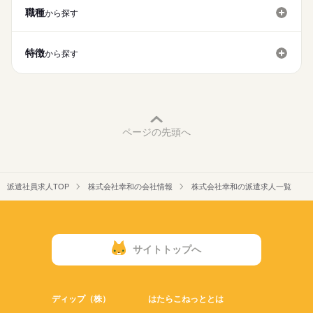
◇1日750円まで支給
職種
から探す
履歴書不要
WEB登録
◇支給対象 ：ご自宅から勤務地まで2ｋｍ以上の方
＼来社不要／
◇車・バイクの方は1ｋｍあたり15円で算出
出張面談 or Web面談も対応可能！
長期
期間・時間
就業時間・曜日
特徴
◇8：30～16：00（実働6時間25分）
から探す
【月払いの規定】
残業なし
1日7h以下
週2・3日
土日祝休
平日休み
ご興味のある方は
◇休憩65分 / 10：00~10：10（10分）/ 12：30~13：15（45分）/
◇締切日 ：毎月末日
お気軽にご相談ください♪
働き方・環境
15：00~15：10（10分）
◇支払日 ：翌月15日
◇残業なし
◇支払方法：本人指定口座振込（本人名義）
大手企業
ブランクOK
社会保険制度
資格支援
続きを読む
制服あり
日払い
週払い
禁煙・分煙
バイク自転車
【ここがポイント！】
＼給料日よりも早くお給料が貰える！前払いOK／
ページの先頭へ
車OK
社員食堂
派遣活躍中
ルーティン
英語不要
＼相談しやすい環境／
火曜 木曜 土曜 日曜 祝日
休日・休暇
【前払いの規定】
弊社事業所が派遣先の近くにあるので、
PC不要
電話なし
◇1日上限5000円×勤務日数
■就業日 / 月・水・金曜日の週3日
毎朝巡回しコミュニケーションを図っています！
→遅刻・早退があった場合は勤務日数にカウントしません
■年次有給休暇
心配な事もすぐに相談できますよ♪
◇申請日と支払日：前日申請、翌日払い
派遣社員求人TOP
株式会社幸和の会社情報
株式会社幸和の派遣求人一覧
■夏季・年末年始休暇
◇支払方法：本人指定口座振込（振込手数料は本人負担）
※その他会社カレンダーに準ずる
＼派遣先に弊社スタッフが20名以上在籍／
◇残金は月払いの日に控除した金額でお支払いします
多くの先輩スタッフが勤務しているので、
安心してお仕事を始められます！
サイトトップへ
＼前払いOK／
急な出費にも対応可能！
＼来社不要／
ディップ（株）
はたらこねっととは
出張面談 or Web面談も対応可能！