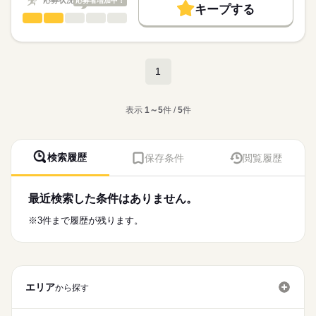
◇個人ロッカー完備
応募状況
応募者増加中！
お気軽にご連絡ください！
キープする
⇒11万6,783円＋交通費
＼前払いOK／
◇夏季・年末年始休暇
応募する
ご応募お待ちしております♪
フォークリフト
職種
募集条件
急な出費にも対応可能！
ひとりで
みんなで
仕事の仕方
◇車・バイク通勤OK
【交通費】
続きを読む
【大手オフィス家具メーカーでの廃棄物管理のお仕事☆】
◇前払いOK
勤務先公開
交通費
勤務地固定
主婦・主夫
続きを読む
◇1日750円まで支給
＼来社不要／
履歴書不要
WEB登録
しずか
にぎやか
職場の様子
◇支給対象 ：ご自宅から勤務地まで2ｋｍ以上の方
出張面談 or Web面談も対応可能！
具体的には・・・
1
◇車・バイクの方は1ｋｍあたり15円で算出
長期
期間・時間
就業時間・曜日
ご興味のある方は
●カウンターフォークリフトでの木工端材や木粉の積込み
続きを読む
◇8：30～16：00（実働6時間25分）
【月払いの規定】
残業なし
1日7h以下
週2・3日
土日祝休
平日休み
お気軽にご相談ください♪
メーカー関連
業界
◇休憩65分 / 10：00~10：10（10分）/ 12：30~13：15（45分）/
◇締切日 ：毎月末日
表示
1～5
件 /
5
件
●各種分別された廃棄物の積込み
働き方・環境
15：00~15：10（10分）
◇支払日 ：翌月15日
例.燃えるゴミ、燃えないゴミ、段ボール、オフィス古紙など
応募資格
◇残業なし
◇支払方法：本人指定口座振込（本人名義）
大手企業
ブランクOK
社会保険制度
資格支援
続きを読む
【応募条件】
●専用の圧縮梱包機での廃ビニールの圧縮作業
制服あり
検索履歴
日払い
週払い
禁煙・分煙
バイク自転車
保存条件
閲覧履歴
【ここがポイント！】
＼シニアの方歓迎／
＼給料日よりも早くお給料が貰える！前払いK◎／
◇フォークリフト運転技能講習修了証をお持ちの方
週3日勤務だからプライベートも充実♪●無料駐車場完備！車通勤
車OK
社員食堂
派遣活躍中
ルーティン
英語不要
●廃棄物置き場の清掃、敷地内の草取りや除草剤散布など
＼相談しやすい環境／
OKなので、自分のペースで通勤可能！●体を動かしながら働き
火曜 木曜 土曜 日曜 祝日
休日・休暇
【前払いの規定】
【待遇】
弊社事業所が派遣先の近くにあるので、
たい方におススメ☆
PC不要
電話なし
最近検索した条件はありません。
◇1日上限5000円×勤務日数
◇社会保険完備
続きを読む
以上のお仕事をお任せします！
■就業日 / 月・水・金曜日の週3日
毎朝巡回しコミュニケーションを図っています！
→遅刻・早退があった場合は勤務日数にカウントしません
◇年次有給休暇
■年次有給休暇
※3件まで履歴が残ります。
心配な事もすぐに相談できますよ♪
◇申請日と支払日：前日申請、翌日払い
◇交通費規定支給
先輩スタッフが親切丁寧に指導しますので、
■夏季・年末年始休暇
◇支払方法：本人指定口座振込（振込手数料は本人負担）
お仕事の特徴
◇制服無償貸与（上下）
時給
給与
ご安心くださいね！
※その他会社カレンダーに準ずる
＼派遣先に弊社スタッフが20名以上在籍／
>詳しい募集要項をすべて見る
◇残金は月払いの日に控除した金額でお支払いします
◇安全靴：会社一部補助あり/上限3,500円まで
基本特徴
【月収例】
多くの先輩スタッフが勤務しているので、
◇日替わり弁当（440円）
気になる方は
◇13日勤務（83時間25分）
安心してお仕事を始められます！
60代歓迎
◇個人ロッカー完備
お気軽にご連絡ください！
⇒11万6,783円＋交通費
エリア
◇夏季・年末年始休暇
から探す
応募する
ご応募お待ちしております♪
募集条件
＼前払いOK／
◇車・バイク通勤OK
【交通費】
続きを読む
急な出費にも対応可能！
◇前払いOK
勤務先公開
交通費
勤務地固定
主婦・主夫
続きを読む