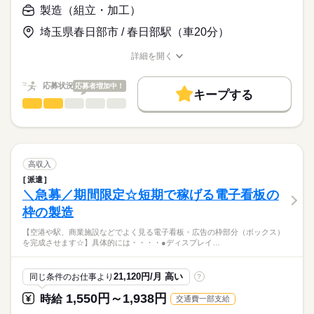
◇その他付帯作業
OKなので、自分のペースで通勤可能！●最寄駅からの無料送迎
製造（組立・加工）
◇前払いOK（規定有）
続きを読む
バスもあり、車をお持ちでない方もラクラク通勤できますよ♪
◇社会保険完備
以上のお仕事をお願いします！
埼玉県春日部市 / 春日部駅（車20分）
◇年次有給休暇
◇交通費：1日750円まで支給（規定あり）
時給
給与
【こんな方を歓迎♪】
詳細を開く
>詳しい募集要項をすべて見る
お仕事の特徴
◇制服貸与（上下）
・個数を数えたり、モクモク作業が好きな方
職種/応募資格
お仕事の特徴
給与/時間/休日
＜月収例＞
◇安全靴：会社一部補助あり/上限3,500円まで
・体を動かすのが好きな方
基本特徴
◇27万4,260円 ＝（時給1,400円×7.92h×20日）＋（残業時給1,7
◇夏季・年末年始休暇
応募状況
応募者増加中！
・DIYが好きな方
キープする
50円×30h）
未経験OK
新卒・第二
20代活躍
30代活躍
40代活躍
◇車・バイク通勤OK
応募する
製造（組立・加工）
職種
ひとりで
みんなで
仕事の仕方
◇川間駅まで無料送迎あり
先輩スタッフのフォローも手厚い職場なので、
正社員登用
＜交通費＞
続きを読む
【有名オフィス商品をあなたの手で完成させます☆】
◇日替わり弁当（440円）
異職種や実務経験ゼロの方でも安心して始められますよ！
◇1日＝750円まで支給
募集条件
◇正社員登用のチャンスあり（実績あり）
続きを読む
しずか
にぎやか
職場の様子
◇支給対象 ：ご自宅から勤務地まで2ｋｍ以上の方
●天井コンベア塗装ラインへの部品の”吊り込み、降ろし作業”
勤務先公開
交通費
勤務地固定
主婦・主夫
◇車・バイクの方は1ｋｍあたり15円で算出
長期
期間・時間
高収入
●テーブル天板の加工機への投入・取出し、仕上げ、組付け、梱
履歴書不要
WEB登録
続きを読む
◆8：30～17：30（実労働7時間55分）
派遣
＜月払い規定＞
メーカー関連
業界
包作業
◆休憩65分
＼急募／期間限定☆短期で稼げる電子看板の
就業時間・曜日
◇締切日 ：毎月末日
使用ツール：ヘラ状の器具、電動ドライバー、テープカッタ
・10：10~10：20
◇支払日 ：翌月15日
枠の製造
ーなど
残20以上
土日祝休
応募資格
・12：20~13：05
◇支払方法：本人指定口座（本人名義）振込
・15：10~15：20
続きを読む
【空港や駅、商業施設などでよく見る電子看板・広告の枠部分（ボックス）
【必要資格】
働き方・環境
以上の中から、いずれかのお仕事をお願い致します！
◆残業時の休憩 17：30~17：40（10分）
＼20~40代スタッフ活躍中／
を完成させます☆】具体的には・・・・●ディスプレイ…
＜前払い規定＞
◇製造業の勤務経験（業種不問）
☆あなたに合ったお仕事をこの中から見つけてみませんか！？
ブランクOK
産休・育休
社会保険制度
資格支援
年休130日以上でプライベートも充実♪●無料駐車場完備！車通勤
◇1日上限 5000円×勤務日数分
【ここがポイント！】
OKなので、自分のペースで通勤可能！●最寄駅からの無料送迎
土曜 日曜 祝日
休日・休暇
→遅刻・早退があった場合は、勤務日数にカウントしません
【歓迎】
制服あり
日払い
週払い
禁煙・分煙
バイク自転車
※生産状況によりご希望のお仕事への配属が難しい場合がありま
21,120円/月 高い
同じ条件のお仕事より
?
バスもあり、車をお持ちでない方もラクラク通勤できますよ♪
◇申請日と支払日：前日申請、翌日払い
◇工場経験者の方
続きを読む
す。
お休みは、しっかりご用意！！
車OK
寮・社宅
社員食堂
派遣活躍中
少人数
＼相談しやすい環境／
◇支払方法：本人指定口座振込（振込手数料は本人負担）
◇新しい環境で仕事をスタートしたい方
1,550円～1,938円
時給
交通費一部支給
◇年次有給休暇
弊社従業員が毎朝派遣先を巡回しています！
◇残金は月払いの日に控除した金額でお支払い
PC不要
電話なし