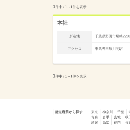
1
件中 / 1～1件を表示
本社
所在地
千葉県野田市尾崎228
アクセス
東武野田線川間駅
1
件中 / 1～1件を表示
都道府県から探す
東京
神奈川
千葉
青森
岩手
宮城
秋
愛媛
高知
福岡
佐