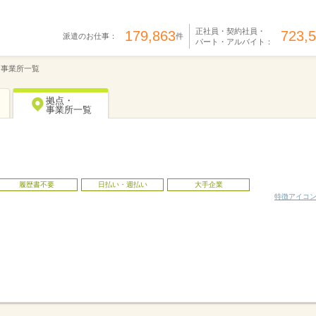
正社員・契約社員・
179,863
723,
派遣のお仕事：
件
パート・アルバイト：
・事業所一覧
拠点・
事業所一覧
履歴書不要
日払い・週払い
大手企業
特徴アイコ