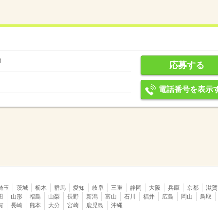
8
応募する
電話番号を表示
埼玉
茨城
栃木
群馬
愛知
岐阜
三重
静岡
大阪
兵庫
京都
滋賀
田
山形
福島
山梨
長野
新潟
富山
石川
福井
広島
岡山
鳥取
賀
長崎
熊本
大分
宮崎
鹿児島
沖縄