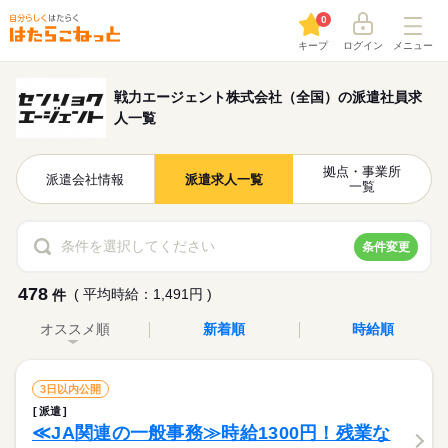
0
キープ
ログイン
メニュー
戦力エージェント株式会社（全国）の派遣社員求
人一覧
拠点・事業所
派遣会社情報
派遣求人一覧
一覧
条件を選択してください
条件変更
478
( 平均時給：1,491円 )
件
オススメ順
新着順
時給順
3日以内公開
派遣
≪JA関連の一般事務≫時給1300円！残業な