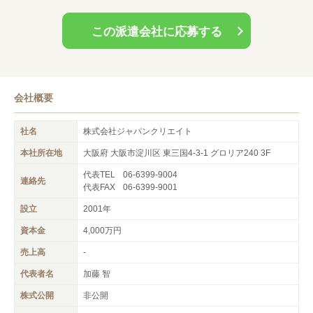
この派遣会社に応募する
会社概要
社名
株式会社ジャパンクリエイト
本社所在地
大阪府 大阪市淀川区 東三国4-3-1 グロリア240 3F
代表TEL
06-6399-9004
連絡先
代表FAX
06-6399-9001
設立
2001年
資本金
4,000万円
売上高
-
代表者名
加藤 智
株式公開
非公開