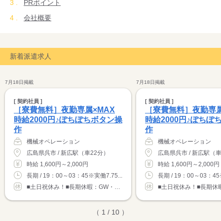
PRポイント
会社概要
新着派遣求人
7月18日掲載
7月18日掲載
[ 契約社員 ]
[ 契約社員 ]
［寮費無料］夜勤専属×MAX
［寮費無料］夜勤専属
時給2000円♪ぽちぽちボタン操
時給2000円♪ぽちぽ
作
作
機械オペレーション
機械オペレーション
広島県呉市 / 新広駅（車22分）
広島県呉市 / 新広駅（車
時給 1,600円～2,000円
時給 1,600円～2,000円
長期 / 19：00～03：45※実働7.75...
長期 / 19：00～03：45※
■土日祝休み！■長期休暇：GW・夏季・年末年...
（ 1 / 10 ）