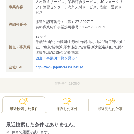
人材派遣サービス、業務請負サービス、JCフォークリ
事業内容
フト教習センター、海外人材サービス、翻訳・通訳サー
ビス
派遣許認可番号：（派）27-300717
許認可番号
有料職業紹介事業許可番号：27-ユ-300414
27ヶ所
千歳/大仙/北上/鶴岡/山形/仙台/郡山/小山/柏/埼玉/東松山/
拠点・事業所
立川/東京/新横浜/厚木/藤沢/名古屋/新大阪/福知山/姫路/
徳島/広島/福岡/久留米/熊本
拠点・事業所一覧を見る
会社URL
http://www.japancreate.net/
管理番号.290595
最近検索した条件
保存した条件
最近見たお仕事
最近検索した条件はありません。
※3件まで履歴が残ります。