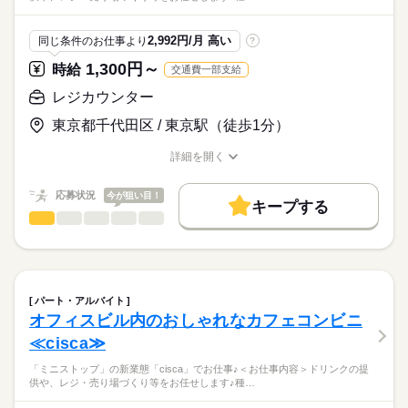
2,992円/月 高い
同じ条件のお仕事より
?
1,300円～
時給
交通費一部支給
レジカウンター
東京都千代田区 / 東京駅（徒歩1分）
詳細を開く
職種/応募資格
お仕事の特徴
給与/時間/休日
応募状況
今が狙い目！
キープする
レジカウンター
職種
男性
女性
男女の割合
「ミニストップ」の新業態「cisca」でお仕事♪
ひとりで
みんなで
仕事の仕方
＜お仕事内容＞
続きを読む
ドリンクの提供や、レジ・売り場づくり等をお任せします♪
パート・アルバイト
種類豊富なオーガニック食材や、
続きを読む
しずか
にぎやか
職場の様子
オフィスビル内のおしゃれなカフェコンビニ
珍しいおつまみなどを扱う楽しいお店です☆
サービス関連
業界
≪cisca≫
応募資格
「ミニストップ」の新業態「cisca」でお仕事♪＜お仕事内容＞ドリンクの提
こんな雰囲気の店舗です♪
供や、レジ・売り場づくり等をお任せします♪種…
●高校生OK
★スタッフ同士、仲がいい！
●未経験歓迎！
★幅広い年代のスタッフが活躍中！