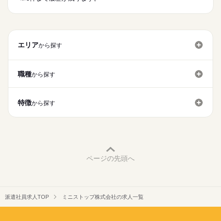
時給
給与
>詳しい募集要項をすべて見る
こだわりのメニューが充実！
時給1300円～
朝・昼は、カフェやベーカリー、惣菜など、
★週20h以上勤務できる方は1350円～
お仕事の特徴
気軽に健康的な食事を楽しめます♪
※高校生可/1250円～
応募する
基本特徴
エリア
から探す
夜はちょい飲みのできる場として、
未経験OK
新卒・第二
40代活躍
60代歓迎
おつまみや、居酒屋の定番メニューなど、お食事も充実！
長期
期間・時間
募集条件
お客様の幅広いニーズに応えた
職種
から探す
［1］16：00～20：30/4h～
「コンビニ」「カフェ」が融合した新業態です♪
勤務先公開
交通費
主婦・主夫
学生歓迎
続きを読む
［2］17：00～20：30
※週2日～OK！
就業時間・曜日
時間帯によって、
特徴
※土日祝はお休み
から探す
お店の雰囲気が変わるので、
1日4h以下
1日7h以下
扶養内
Wワーク可
週2・3日
※平日のみの勤務もOK
続きを読む
いろんな働き方が楽しめます！！
※WワークOK（兼業含めて週40時間までの勤務となります）
週4日
土日祝休
シフト勤務
あなたに合った時間で
※扶養範囲内での勤務もOK
あなたらしく働きませんか♪
働き方・環境
※シニア活躍中
休日・休暇
※友達同士の応募もOK
ブランクOK
社会保険制度
研修制度
禁煙・分煙
※詳細はお問合せください。
※キレイなお店です♪
ページの先頭へ
駅5分以内
★閉店後の作業をできる方優先採用
派遣社員求人TOP
ミニストップ株式会社の求人一覧