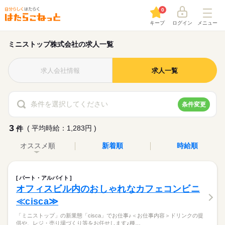
0
キープ
ログイン
メニュー
ミニストップ株式会社の求人一覧
求人会社情報
求人一覧
条件を選択してください
条件変更
3
( 平均時給：1,283円 )
件
オススメ順
新着順
時給順
パート・アルバイト
オフィスビル内のおしゃれなカフェコンビニ
≪cisca≫
「ミニストップ」の新業態「cisca」でお仕事♪＜お仕事内容＞ドリンクの提
供や、レジ・売り場づくり等をお任せします♪種…