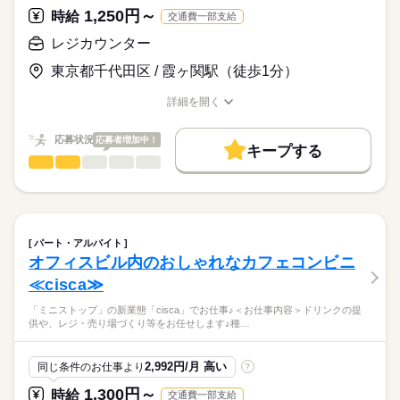
★ミニストップの新業態「cisca」
●WワークOK
1,250円～
★シニア活躍中
時給
交通費一部支給
「できたて」
●世代問わず大歓迎
★フリーター活躍中
「健康感」
レジカウンター
★きれいな店舗
「つながり」が
★先輩スタッフがしっかりフォロー！
ciscaのコンセプト☆
続きを読む
東京都千代田区 / 霞ヶ関駅（徒歩1分）
時給
給与
>詳しい募集要項をすべて見る
こだわりのメニューが充実！
時給1300円～
詳細を開く
職種/応募資格
お仕事の特徴
給与/時間/休日
朝・昼は、カフェやベーカリー、惣菜など、
★9時までは1450円～
お仕事の特徴
気軽に健康的な食事を楽しめます♪
※高校生可
応募状況
応募者増加中！
応募する
基本特徴
キープする
レジカウンター
職種
夜はちょい飲みのできる場として、
未経験OK
新卒・第二
40代活躍
60代歓迎
男性
女性
男女の割合
おつまみや、居酒屋の定番メニューなど、お食事も充実！
長期
期間・時間
「ミニストップ」の新業態「cisca」でお仕事♪
募集条件
お客様の幅広いニーズに応えた
［1］8：00～17：00
ひとりで
みんなで
「コンビニ」「カフェ」が融合した新業態です♪
仕事の仕方
勤務先公開
交通費
主婦・主夫
学生歓迎
＜お仕事内容＞
続きを読む
［2］15：30～21：30
続きを読む
ドリンクの提供や、レジ・売り場づくり等をお任せします♪
※1日4h～、週2日～OK！
パート・アルバイト
就業時間・曜日
時間帯によって、
種類豊富なオーガニック食材や、
続きを読む
しずか
にぎやか
※土日祝はお休み
職場の様子
オフィスビル内のおしゃれなカフェコンビニ
お店の雰囲気が変わるので、
珍しいおつまみなどを扱う楽しいお店です☆
1日4h以下
1日7h以下
扶養内
Wワーク可
週2・3日
※平日のみの勤務もOK
続きを読む
いろんな働き方が楽しめます！！
流通・小売関連
業界
≪cisca≫
※WワークOK（兼業含めて週40時間までの勤務となります）
週4日
土日祝休
シフト勤務
あなたに合った時間で
応募資格
※扶養範囲内での勤務もOK
あなたらしく働きませんか♪
「ミニストップ」の新業態「cisca」でお仕事♪＜お仕事内容＞ドリンクの提
こんな雰囲気の店舗です♪
働き方・環境
※シニア活躍中
供や、レジ・売り場づくり等をお任せします♪種…
休日・休暇
●高校生OK
★スタッフ同士、仲がいい！
※友達同士の応募もOK
ブランクOK
社会保険制度
研修制度
禁煙・分煙
●未経験歓迎！
★幅広い年代のスタッフが活躍中！
※詳細はお問合せください。
★ミニストップの新業態「cisca」
※キレイなお店です♪
●WワークOK
★シニア活躍中
2,992円/月 高い
同じ条件のお仕事より
駅5分以内
?
「できたて」
●世代問わず大歓迎
★フリーター活躍中
「健康感」
★閉店作業ができる方優先採用
1,300円～
時給
交通費一部支給
★きれいな店舗