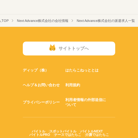
TOP
Next Advance株式会社の会社情報
Next Advance株式会社の派遣求人一覧
サイトトップへ
ディップ（株）
はたらこねっととは
ヘルプ＆お問い合わせ
利用規約
利用者情報の外部送信に
プライバシーポリシー
ついて
バイトル
スポットバイトル
バイトルNEXT
バイトルPRO
ナースではたらこ
介護ではたらこ