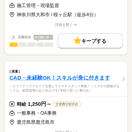
時給
給与
>詳しい募集要項をすべて見る
施工管理・現場監督
神奈川県大和市 / 桜ヶ丘駅（徒歩4分）
お仕事の特徴
長期
期間・時間
応募する
基本特徴
詳細を開く
8：50～17：30（実働7時間40分/休憩60分）
職種/応募資格
お仕事の特徴
給与/時間/休日
20代活躍
30代活躍
40代活躍
時間外5時間以内/月
応募状況
今が狙い目！
募集条件
キープする
施工管理・現場監督
職種
低い
高い
交通費
勤務地固定
履歴書不要
WEB登録
多い年齢層
続きを読む
土曜 日曜 祝日
休日・休暇
＼大手通信キャリア関連の工事施工管理の補助業務／
就業時間・曜日
土日祝休み（週休2日制）
ひとりで
みんなで
仕事の仕方
スマホの基地局（アンテナ）を
残10未満
土日祝休
・有給休暇（入社6か月後より付与）
続きを読む
建てる際の手続きに必要な、書類作成や工事の通信試験などで
・その他派遣先指定日
派遣
働き方・環境
す。
続きを読む
しずか
にぎやか
職場の様子
CAD・未経験OK！スキルが身に付きます
現場に行ったりする日もあれば、事務所で終日書類作成の日も
大手企業
ブランクOK
社会保険制度
服装自由
建築・土木・不動産関連
業界
あります。
＜クラフティアグループ企業にてＣＡＤスタッフ募集！＞ＣＡＤの経験がな
禁煙・分煙
駅5分以内
くても、教育指導があり安心です♪学校で習った事があ…
応募資格
【具体的な作業】
活かせるスキル
・Excel・Wordの実務経験がある方
・書類の作成・準備（建設の許可申請など）
1,250円～
時給
交通費全額支給
・外での仕事が嫌でない方
Excel
・各種申込の受付・データ入力
＜長期で安定的に働ける！＞残業が少なく土日祝休みでワーク
・コミュニケーション能力がある方
・ファイリングや簡単な事務作業
一般事務・OA事務
ライフバランスも抜群！
・現場での通信試験（高いところには上りません）
≪歓迎≫
続きを読む
・現場での写真撮影
鹿児島県鹿児島市
携帯キャリアの基地局関連の仕事をしたことがある方
お仕事の特徴