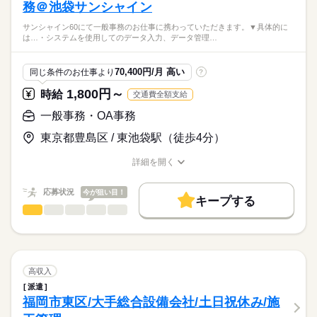
務＠池袋サンシャイン
サンシャイン60にて一般事務のお仕事に携わっていただきます。▼具体的に
は…・システムを使用してのデータ入力、データ管理…
70,400円/月 高い
同じ条件のお仕事より
?
1,800円～
時給
交通費全額支給
一般事務・OA事務
東京都豊島区 / 東池袋駅（徒歩4分）
詳細を開く
職種/応募資格
お仕事の特徴
給与/時間/休日
応募状況
今が狙い目！
キープする
一般事務・OA事務
職種
低い
高い
多い年齢層
サンシャイン60にて一般事務のお仕事に携わっていただきま
す。
男性
女性
男女の割合
続きを読む
▼具体的には…
高収入
・システムを使用してのデータ入力、データ管理
続きを読む
ひとりで
みんなで
仕事の仕方
派遣
・書類作成およびファイリング
福岡市東区/大手総合設備会社/土日祝休み/施
建築・土木・不動産関連
業界
→データだけではなく、紙にプリントしてからのファイリン