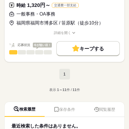
■PCの基本操作ができる方
未経験でもOK！一般事務の経験を活かして「キャリアアップ」
1,320円～
時給
交通費一部支給
■事務職の経験がある方は即戦力として歓迎
未経験でも、わからないことはすぐ聞ける環境ですので安心し
に最適な環境。
※未経験の方も歓迎
て業務をすすめられます。
一般事務・OA事務
福岡県福岡市博多区 / 笹原駅（徒歩10分）
お仕事の特徴
時給
給与
>詳しい募集要項をすべて見る
詳細を開く
基本特徴
・社会保険完備（健康保険、厚生年金、雇用保険、労災）
職種/応募資格
お仕事の特徴
給与/時間/休日
・有給休暇有り（但し、就業開始して6ヶ月経過後付与）
未経験OK
20代活躍
30代活躍
50代活躍
・健康診断有り（年/1回）
応募状況
今が狙い目！
応募する
キープする
募集条件
一般事務・OA事務
職種
ひとりで
みんなで
仕事の仕方
交通費
勤務地固定
履歴書不要
WEB登録
続きを読む
大手総合設備会社のインターネットの開設等に関わる部署にて
長期
期間・時間
事務のお仕事をお任せします。
子連れ選考可
しずか
にぎやか
職場の様子
8時50分～17時30分 休憩時間12時10分～13時
1
就業時間・曜日
・専用システムへのデータ入力
・資料作成
続きを読む
残10未満
Wワーク可
土日祝休
建築・土木・不動産関連
業界
・書類整理
土曜 日曜 祝日
休日・休暇
表示
1～11
件 /
11
件
働き方・環境
・ファイリング
◎土曜、日曜、祝日、その他派遣先指定日
・その他庶務業務
応募資格
大手企業
社会保険制度
服装自由
禁煙・分煙
◎年次有給休暇：有り（就業して6ヶ月後に付与）
◎特別休暇（慶弔他）
・PCの基本的な操作可能な方（Excel、Word）
派遣活躍中
★専門知識は一切不要！
検索履歴
保存条件
閲覧履歴
ご家庭の都合でのお休みも取りやすく、働きやすい職場です♪実
※入力が可能であれば問題ございません。
教育体制が整っているので、
際に、お仕事とご家庭と両立して働く先輩派遣スタッフが活躍
・事務経験がある方、歓迎
業界未経験の方も安心してスタートできます。
中ですよ！服装はカジュアルＯＫ♪
・業界未経験でも大丈夫です！
最近検索した条件はありません。
専門知識は必要ございません
続きを読む
【アピールポイント】