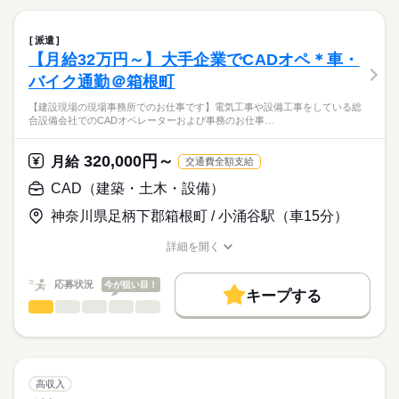
20代活躍
長期
30代活躍
40代活躍
期間・時間
続きを読む
ひとりで
みんなで
仕事の仕方
・書類作成
続きを読む
月曜～金曜 / 8：30～17：20（休憩1時間）実働7時間50分
募集条件
・データ入力
派遣
・ファイリング
続きを読む
勤務先公開
交通費
しずか
勤務地固定
主婦・主夫
にぎやか
職場の様子
【月給32万円～】大手企業でCADオペ＊車・
・経費精算処理
建築・土木・不動産関連
業界
バイク通勤＠箱根町
履歴書不要
WEB登録
・電話・来客応対
土曜 日曜 祝日
休日・休暇
・庶務業務
応募資格
・派遣先指定日
就業時間・曜日
【建設現場の現場事務所でのお仕事です】電気工事や設備工事をしている総
合設備会社でのCADオペレーターおよび事務のお仕事…
・GW、夏期休暇、年末年始休暇
・事務経験がある方（ワード・エクセル）
★専門知識は一切不要！
残業なし
Wワーク可
土日祝休
家庭都合休可
・有給休暇（就業後6ヶ月後付与）
・業界未経験でも大丈夫です！
教育体制が整っているので、
◎安心安定の大手企業
※専門知識は必要ございません
働き方・環境
320,000円～
業界未経験の方も安心してスタートできます。
月給
交通費全額支給
◎車通勤可能（駐車場無料）
大手企業
ブランクOK
産休・育休
社会保険制度
CAD（建築・土木・設備）
【アピールポイント】
服装自由
禁煙・分煙
駅5分以内
派遣活躍中
時給
給与
・ライフワークバランス充実！
神奈川県足柄下郡箱根町 / 小涌谷駅（車15分）
>詳しい募集要項をすべて見る
お仕事の特徴
→土日祝休み＆残業ほぼなし（原則定時退社）。
交通費規程支給
活かせるスキル
年間休日120日以上で、プライベートや家庭との両立もバッチリ
基本特徴
※直線距離1.8km以上の場合、定期代又はガソリン代支給
詳細を開く
Word
Excel
PowerPoint
英語力
です。
職種/応募資格
お仕事の特徴
給与/時間/休日
未経験OK
20代活躍
30代活躍
40代活躍
応募する
応募状況
今が狙い目！
募集条件
キープする
長期
期間・時間
CAD（建築・土木・設備）
職種
低い
高い
勤務先公開
交通費
勤務地固定
主婦・主夫
多い年齢層
続きを読む
月曜～金曜 / 9：00～17：00（休憩1時間）実働7時間
【建設現場の現場事務所でのお仕事です】
※就業時間は相談可能です
履歴書不要
WEB登録
ひとりで
みんなで
仕事の仕方
電気工事や設備工事をしている総合設備会社での
就業時間・曜日
続きを読む
CADオペレーターおよび事務のお仕事です。
高収入
残業なし
Wワーク可
土日祝休
家庭都合休可
土曜 日曜 祝日
休日・休暇
続きを読む