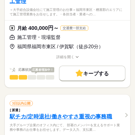
工管理
グ
しずか
にぎやか
応募資格
職場の様子
・あらかじめあるフォーマットでの文書作成
＜大手総合設備会社にて施工管理のお仕事＞福岡市東区・糟屋郡のエリアに
パソコンを使用した事務経験のある方
て施工管理業務をお任せします。・各担当者・業者への…
業界未経験歓迎
電気設備工事（ビルや大きな建物の照明やコンセントなどの設
＜大手企業で一般事務！＞少しでも事務の経験があれば大丈夫
置）や
です。社員の方で丁寧に教えてくださいます！
少しでもご興味がある方は、お気軽に問い合わせください。
400,000円～
空調管工事（ホテルやオフィスビルの空調や水道管などの設
月給
交通費一部支給
＜土日祝休み＞家庭の事情に理解がある職場で働きやすさバツ
話だけでも聞いてみたいという方も大歓迎です。
続きを読む
置）をする企業です。
グン！
施工管理・現場監督
【応募スキル】
業界未経験の方でも専門的な知識が身についてキャリアアップ
福岡県福岡市東区 / 伊賀駅（徒歩20分）
パソコン簡単操作できればOK！（入力・コピペなど）
時給
給与
にもなります。
>詳しい募集要項をすべて見る
お仕事の特徴
【服装】
上限月100,000円 ※新幹線通勤は認められません。
詳細を開く
オフィスカジュアル・スニーカーOK！
正社員登用あり。
基本特徴
職種/応募資格
お仕事の特徴
給与/時間/休日
ネイルOK！
未経験OK
20代活躍
30代活躍
40代活躍
応募状況
応募者増加中！
応募する
キープする
長期
期間・時間
施工管理・現場監督
募集条件
職種
男性
女性
男女の割合
8：30～17：20 休憩1時間
勤務先公開
交通費
1ヵ月以内にスタート
勤務地固定
＜大手総合設備会社にて施工管理のお仕事＞
続きを読む
WEB登録
ひとりで
みんなで
仕事の仕方
福岡市東区・糟屋郡のエリアにて施工管理業務をお任せしま
続きを読む
土曜 日曜 祝日
休日・休暇
す。
就業時間・曜日
3日以内公開
続きを読む
土日祝日、夏期休暇、年末年始休暇、派遣先カレンダーによ
しずか
にぎやか
職場の様子
派遣
残10未満
土日祝休
家庭都合休可
・各担当者・業者への指示、業務連絡、打合せ
る。
駅チカ/定時退社/働きやすさ重視の事務職
建築・土木・不動産関連
業界
・現場工程管理、品質・安全管理
年間休日127日～129日
働き方・環境
・工事写真撮影、図面作成・修正
応募資格
大手グループ企業のオフィス内にて、 部署のメンバーを支えるサポート業
大手企業
産休・育休
社会保険制度
服装自由
・各種資料作成、見積作成、書類・写真整理
務や事務のお仕事をお任せします。データ入力、支払業…
・必須：普通自動車第一種運転免許