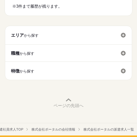
◇WEB面談実施中
続きを読む
・ライフワークバランス充実！
※3件まで履歴が残ります。
◇履歴書・職務経歴書・顔写真不要
「とりあえず話しだけでも聞いてみたい！」「派遣は初めてで
→土日祝休み＆残業ほぼなし（原則定時退社）。
不安…」という方もお気軽にご応募ください！丁寧にご説明さ
時給
給与
年間休日125日以上で、プライベートや家庭との両立もバッチリ
>詳しい募集要項をすべて見る
お仕事の特徴
せていただきます♪
です。
交通費規程支給
基本特徴
※ご自宅から派遣先までの直線距離が
・20代・30代・40代の女性活躍中！
1.8km以上の場合、支給対象
エリア
未経験OK
20代活躍
30代活躍
40代活躍
から探す
応募する
→「子育てが落ち着いて社会復帰したい」
「ブランクがあるけど事務に戻りたい」という方も大歓迎。
募集条件
長期
期間・時間
交通費
勤務地固定
主婦・主夫
履歴書不要
職種
続きを読む
から探す
月曜～金曜：8：30～17：20（休憩1H）実働7時間50分
WEB登録
就業時間・曜日
特徴
から探す
土曜 日曜 祝日
休日・休暇
残業なし
残10未満
残20未満
土日祝休
・GW、夏期休暇、年末年始休暇
家庭都合休可
・その他派遣先指定日
働き方・環境
・有給休暇（就業後6ヶ月後付与）
大手企業
ブランクOK
社会保険制度
服装自由
ページの先頭へ
年間休日125日以上でプライベート充実♪
禁煙・分煙
バイク自転車
車OK
派遣活躍中
英語不要
遣社員求人TOP
株式会社ポータルの会社情報
株式会社ポータルの派遣求人一覧
活かせるスキル