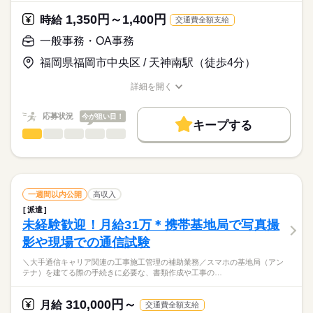
禁煙・分煙
駅5分以内
派遣活躍中
英語不要
・施工管理の実務経験がある方歓迎！
◎嬉しい土日祝日休み
未経験OK / 嬉しい土日祝日休み！ / 大手企業だから安心！
1,350円～1,400円
時給
交通費全額支給
・未経験でも応募可能です！
活かせるスキル
◎WEB面談随時開催中です！
まずはお気軽にお問合せ下さい。
一般事務・OA事務
Word
Excel
お仕事の特徴
月給
給与
※嬉しい土日祝日休み
福岡県福岡市中央区 / 天神南駅（徒歩4分）
>詳しい募集要項をすべて見る
※大手企業だから安心！
働く人の待遇向上
マイカー通勤OK！（無料駐車場有り）
※大型連休もありプライベートも充実
詳細を開く
高収入
職種/応募資格
お仕事の特徴
給与/時間/休日
交通費規程支給
応募する
基本特徴
※直線距離1.8km以上の場合、交通費支給
応募状況
今が狙い目！
キープする
公共機関の場合、1ヵ月の定期代支給
未経験OK
20代活躍
30代活躍
40代活躍
一般事務・OA事務
続きを読む
職種
男性
女性
男女の割合
募集条件
大手グループ企業のオフィス内にて、 部署のメンバーを支える
サポート業務や
長期
期間・時間
交通費
即日スタート
履歴書不要
WEB登録
ひとりで
みんなで
仕事の仕方
事務のお仕事をお任せします。
続きを読む
月曜～金曜/8：30～17：20（休憩12：00～13：00）
データ入力、支払業務、書類整理、備品管理、データ分析処理
就業時間・曜日
一週間以内公開
高収入
※工事状況により、時間外が発生する場合がございます。
書類作成、電話応対、来客応対、その他部署内の庶務
続きを読む
しずか
にぎやか
職場の様子
Wワーク可
土日祝休
家庭都合休可
派遣
未経験歓迎！月給31万＊携帯基地局で写真撮
その他
業界
【ここがポイント！】
働き方・環境
影や現場での通信試験
6名のスタッフがいる部署への配属となります。
土曜 日曜 祝日
休日・休暇
応募資格
大手企業
社会保険制度
制服あり
禁煙・分煙
わからないことがあれば、周りの先輩がすぐに教えてくれる環
・GW、夏期休暇、年末年始休暇
＼大手通信キャリア関連の工事施工管理の補助業務／スマホの基地局（アン
・事務の経験がある方歓迎（業界不問）
境です。
バイク自転車
車OK
派遣活躍中
テナ）を建てる際の手続きに必要な、書類作成や工事の…
・PC基本操作可能な方（Excelが使える方）
入力業務や書類作成等の業務をお任せします！部署（6名）でフ
活かせるスキル
ォローしていただける環境があるのでサポート体制はバッチリ
310,000円～
月給
交通費全額支給
Word
Excel
です。