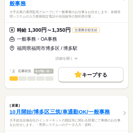
般事務
・安全管理など
応募資格
働き方・環境
大手企業
産休・育休
社会保険制度
服装自由
大手企業の運用監視グループにて一般事務のお仕事をお任せします。各種管
専門的な知識や資格がなくてもOKです！
◎2026年11月から2027年2月までの工期となります（延長の可能
◎未経験からチャレンジできる
理システムの入力業務固定電話や光回線等の契約受付業…
夜間勤務ができる方、責任感を持って業務に取り組める方を歓
性有り）
禁煙・分煙
駅5分以内
派遣活躍中
◎プロジェクト終了後は直接雇用の可能性あり
迎します。
◎プロジェクト終了後は直接雇用の可能性あり
◎嬉しい土曜・日曜休み
1,300円～1,350円
活かせるスキル
◎WEB面談随時開催中です！
時給
交通費全額支給
【こんな方は特に歓迎します！】
続きを読む
まずはお気軽にお問合せ下さい。
Word
Excel
PowerPoint
CAD
一般事務・OA事務
・夜間勤務の経験をお持ちの方
お仕事の特徴
福岡県福岡市博多区 / 博多駅
月給
給与
働く人の待遇向上
>詳しい募集要項をすべて見る
交通費規程支給
詳細を開く
高収入
職種/応募資格
お仕事の特徴
給与/時間/休日
※直線距離1.8km以上の場合、交通費支給
基本特徴
公共機関の場合、1ヵ月の定期代支給
応募状況
今が狙い目！
応募する
キープする
未経験OK
20代活躍
30代活躍
続きを読む
一般事務・OA事務
職種
ひとりで
みんなで
仕事の仕方
募集条件
3ヵ月以上
期間・時間
大手企業の運用監視グループにて一般事務のお仕事をお任せし
ます。
交通費
勤務地固定
WEB登録
月曜～金曜/22：00～6：00（休憩1：00～2：00）
しずか
にぎやか
職場の様子
夜間勤務のみです。
就業時間・曜日
各種管理システムの入力業務
派遣
固定電話や光回線等の契約受付業務や解約手続き
続きを読む
Wワーク可
家庭都合休可
10月開始/博多区三筑/車通勤OK/一般事務
IT・通信関連
業界
復旧・対応内容確認
土曜 日曜
休日・休暇
働き方・環境
お客様のメール受付、電話対応
大手総合設備会社のインターネットの開設等に関わる部署にて事務のお仕事
社給スマホ端末や一般業務用紙通信システム（PHS端末等）及
をお任せします。・専用システムへのデータ入力・資料…
・完全週休二日制
応募資格
社会保険制度
制服あり
禁煙・分煙
車OK
び安否確認・緊急連絡システム等の受付対応等
・年末年始休暇（12/26～1/4）