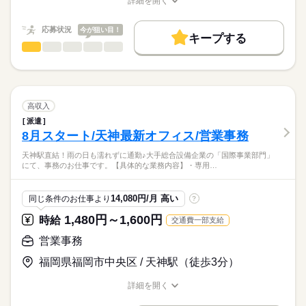
最初は「難しそう…」と思うかもしれませんが、
詳細を開く
職種/応募資格
お仕事の特徴
給与/時間/休日
月給
給与
入社後にしっかりお教えしますので安心してくださいね。
働く人の待遇向上
>詳しい募集要項をすべて見る
わからないことは何でも聞いて大丈夫です！
交通費上限100,000円/月 ※新幹線や特急の通勤は認められませ
応募状況
高収入
今が狙い目！
キープする
ん。
一般事務・OA事務
職種
コツコツ・モクモク作業が得意な方にピッタリ。
ひとりで
みんなで
基本特徴
仕事の仕方
応募する
＜クラフティアグループ企業にてＣＡＤスタッフ募集！＞
20代活躍
30代活躍
40代活躍
続きを読む
長期
期間・時間
しずか
にぎやか
職場の様子
募集条件
ＣＡＤの経験がなくても、教育指導があり安心です♪
8：30～17：20 休憩1時間
学校で習った事がある方や、ＣＡＤに興味がある方
高収入
勤務先公開
交通費
1ヵ月以内にスタート
主婦・主夫
スキルも身につけたい方など大歓迎です！！
続きを読む
派遣
その他
業界
WEB登録
8月スタート/天神最新オフィス/営業事務
ＣＡＤソフトによる電気、設備に関する図面作成業務、修正
土曜 日曜 祝日
休日・休暇
就業時間・曜日
製図及び工事資料等の作成、その他庶務業務
応募資格
天神駅直結！雨の日も濡れずに通勤♪大手総合設備企業の「国際事業部門」
土日祝日、夏期休暇、年末年始休暇、その他派遣先会社カレン
※ＣＡＤソフト：T-fasを使用します。
残10未満
土日祝休
にて、事務のお仕事です。【具体的な業務内容】・専用…
ダーに準ずる
・未経験歓迎！
未経験歓迎！イチから教育します！専門知識は必要ございませ
年間休日127～129日
・業界経験なくてもOK！
働き方・環境
教育体制が整っているので、
ん！
・CAD操作できる方歓迎！
14,080円/月 高い
同じ条件のお仕事より
?
業界未経験の方も安心してスタートできます。
大手企業
産休・育休
社会保険制度
服装自由
1,480円～1,600円
時給
交通費一部支給
禁煙・分煙
駅5分以内
派遣活躍中
お仕事の特徴
時給
給与
営業事務
活かせるスキル
>詳しい募集要項をすべて見る
基本特徴
・時間給に関してスキル・経験に応じ考慮
Word
Excel
PowerPoint
CAD
福岡県福岡市中央区 / 天神駅（徒歩3分）
・交通費規定に準ずる
未経験OK
新卒・第二
20代活躍
30代活躍
応募する
詳細を開く
募集条件
職種/応募資格
お仕事の特徴
給与/時間/休日