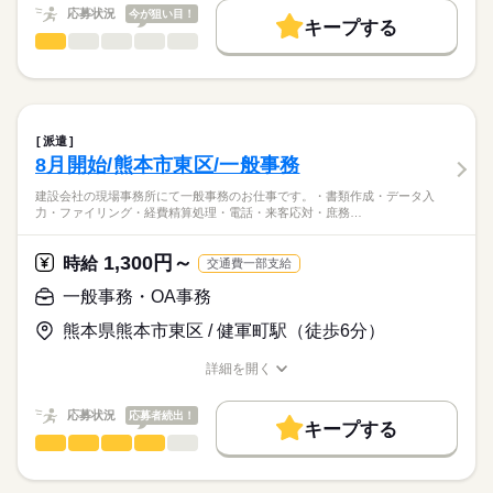
長期
期間・時間
交通費
即日スタート
勤務地固定
主婦・主夫
続きを読む
応募状況
今が狙い目！
キープする
月曜～金曜
WEB登録
営業事務
職種
男性
女性
男女の割合
8：00～17：00（休憩60分）
就業時間・曜日
天神駅直結！雨の日も濡れずに通勤♪
残10未満
残20未満
土日祝休
家庭都合休可
ひとりで
みんなで
仕事の仕方
大手総合設備企業の「国際事業部門」にて、事務のお仕事で
土曜 日曜 祝日
休日・休暇
続きを読む
働き方・環境
す。
派遣
・土日、祝日及び派遣先指定日
続きを読む
ブランクOK
社会保険制度
研修制度
服装自由
しずか
にぎやか
職場の様子
8月開始/熊本市東区/一般事務
・GW、夏期休暇、年末年始
【具体的な業務内容】
建築・土木・不動産関連
業界
禁煙・分煙
バイク自転車
車OK
英語不要
・専用システムへのデータ入力（数字や情報の登録）
建設会社の現場事務所にて一般事務のお仕事です。・書類作成・データ入
◎嬉しい土日祝日休み！
・各種資料の作成サポート（Excel・Word使用）
力・ファイリング・経費精算処理・電話・来客応対・庶務…
応募資格
活かせるスキル
◎年間休日125日以上でプライベートも充実♪
・提案書作成補助（Powerpoint使用）
・事務経験がある方（ワード・エクセル・パワーポイント）
・従業員のサポート業務（電話取次・備品管理など）
Word
Excel
CAD
1,300円～
時給
交通費一部支給
・英語対応が可能な方優遇（英語にて電話・メール応対）
・その他、部内の庶務業務
◎安心安定の大手企業
※英語力は必須ではございません
一般事務・OA事務
◎最新オフィスで職場環境良好
・業界未経験でも大丈夫です！
★専門知識は一切不要！
◎残業はほとんどありません
※専門知識は必要ございません
教育体制が整っているので、
熊本県熊本市東区 / 健軍町駅（徒歩6分）
業界未経験の方も安心してスタートできます。
詳細を開く
お仕事の特徴
職種/応募資格
お仕事の特徴
給与/時間/休日
時給
給与
【アピールポイント】
>詳しい募集要項をすべて見る
・ライフワークバランス充実！
働く人の待遇向上
交通費規程支給
応募状況
応募者続出！
キープする
→土日祝休み＆残業ほぼなし（原則定時退社）。
※直線距離1.8km以上の場合、交通費支給
高収入
一般事務・OA事務
職種
年間休日125日以上で、プライベートや家庭との両立もバッチリ
男性
女性
男女の割合
応募する
です。
基本特徴
建設会社の現場事務所にて一般事務のお仕事です。