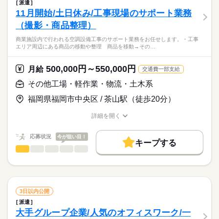
しずか
にぎやか
職場の様子
派遣
▼具体的には…
・GW、夏期休暇、年末年始休暇
働き方・環境
11月開始/土日休み/工事現場のサポート業務
建築・土木・不動産関連
業界
・施工図の作成もしくは図面の修正業務
・有給休暇（就業後6ヶ月後付与）
大手企業
ブランクOK
産休・育休
社会保険制度
（撮影・商品整理）
・システムを使用してのデータ入力、データ管理
応募資格
・書類作成およびファイリング
服装自由
禁煙・分煙
駅5分以内
バイク自転車
車OK
商業施設内で行われる空調設備工事のサポート業務をお任せします。・工事
電気設備工事関係のCAD経験のある方
・あらかじめあるフォーマットでの文書作成
エリア周辺にある商品の移動や整理 商品を移動→その…
派遣活躍中
【服装自由！ネイルOK！】電気設備工事の現場事務所でのお仕
などです。
事です。
活かせるスキル
月給
給与
500,000円～550,000円
月給
交通費一部支給
【ご家庭の事情にも寛容な、働きやすさバツグンの職場！】派
>詳しい募集要項をすべて見る
Word
Excel
その他具体的な業務については登録面談時にお話しさせていた
遣先にも家庭と仕事をうまく両立されている方が多くいらっし
交通費上限100,000円/月 ※新幹線や特急の通勤は認められませ
その他工場・軽作業・物流・土木系
だきます。
ゃいます。
ん。
福岡県福岡市中央区 / 茶山駅（徒歩20分）
応募する
詳細を開く
お仕事の特徴
長期
期間・時間
職種/応募資格
お仕事の特徴
給与/時間/休日
基本特徴
8：30～17：20 休憩1時間
応募状況
今が狙い目！
キープする
20代活躍
30代活躍
40代活躍
50代活躍
その他工場・軽作業・物流・土木系
職種
ひとりで
みんなで
仕事の仕方
募集条件
土曜 日曜 祝日
休日・休暇
商業施設内で行われる空調設備工事のサポート業務をお任せし
勤務先公開
交通費
1ヵ月以内にスタート
勤務地固定
ます。
続きを読む
土日祝日、夏期休暇、年末年始休暇、その他派遣先会社カレン
しずか
にぎやか
職場の様子
ダーに準ずる
主婦・主夫
WEB登録
・工事エリア周辺にある商品の移動や整理
年間休日127～129日
3日以内公開
商品を移動→その日の工事が終わったら商品を元の場所に戻
続きを読む
就業時間・曜日
派遣
その他
業界
します
大手グループ企業/人気のオフィスワーク/一
残10未満
土日祝休
家庭都合休可
・専用アプリを使用した工事写真の撮影