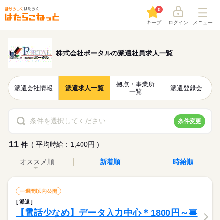
0
キープ
ログイン
メニュー
株式会社ポータルの派遣社員求人一覧
拠点・事業所
派遣会社情報
派遣求人一覧
派遣登録会
一覧
条件を選択してください
条件変更
11
( 平均時給：1,400円 )
件
オススメ順
新着順
時給順
一週間以内公開
派遣
【電話少なめ】データ入力中心＊1800円～事