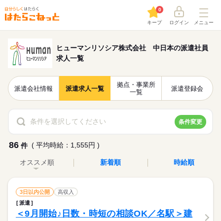
0
キープ
ログイン
メニュー
ヒューマンリソシア株式会社 中日本の派遣社員
求人一覧
拠点・事業所
派遣会社情報
派遣求人一覧
派遣登録会
一覧
条件を選択してください
条件変更
86
( 平均時給：1,555円 )
件
オススメ順
新着順
時給順
3日以内公開
高収入
派遣
＜9月開始♪日数・時短の相談OK／名駅＞建