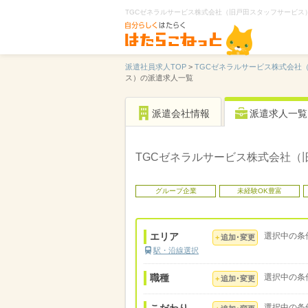
TGCゼネラルサービス株式会社（旧戸田スタッフサービス
派遣社員求人TOP
>
TGCゼネラルサービス株式会社
ス）の派遣求人一覧
派遣会社情報
派遣求人一覧
TGCゼネラルサービス株式会社（
グループ企業
未経験OK豊富
エリア
選択中の条
追加･変更
駅・沿線選択
職種
選択中の条
追加･変更
選択中の条