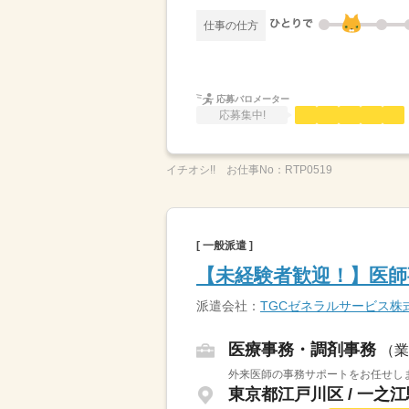
仕事の仕方
応募バロメーター
応募集中!
イチオシ!!
お仕事No：
RTP0519
[ 一般派遣 ]
【未経験者歓迎！】医師
派遣会社：
TGCゼネラルサービス株
医療事務・調剤事務
（業
外来医師の事務サポートをお任せしま
東京都江戸川区 / 一之