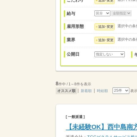
こだわり
追加･変更
給与
雇用形態
選択中の条
追加･変更
業界
選択中の条
追加･変更
公開日
8
件中 / 1～8件を表示
表
オススメ順
新着順
時給順
[ 一般派遣 ]
【未経験OK】西中島南