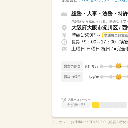
派遣会社：
TGCゼネラルサービス株
総務・人事・法務・特許
未経験から始められる、快適なオフィ
大阪府大阪市淀川区 / 
時給1,500円～
交通費全額支給
長期 / 9：00～17：00（
土曜日 日曜日 祝日 / ■
男女の割合
職場の様子
応募バロメーター
今が狙い目!
イチオシ!!
お仕事No：
TD251009（建設非特化