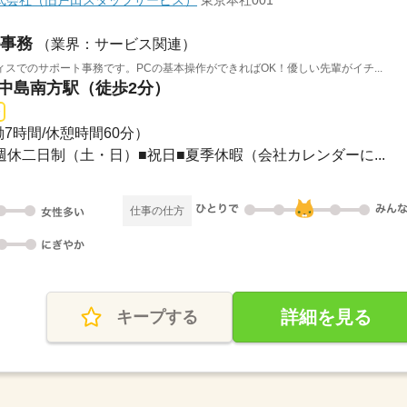
式会社（旧戸田スタッフサービス）
東京本社001
事務
（業界：サービス関連）
スでのサポート事務です。PCの基本操作ができればOK！優しい先輩がイチ...
西中島南方駅（徒歩2分）
実働7時間/休憩時間60分）
完全週休二日制（土・日）■祝日■夏季休暇（会社カレンダーに...
仕事の仕方
詳細を見る
キープする
）