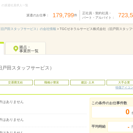
）の派遣社員求人一覧
正社員・契約社員・
179,799
723,
派遣のお仕事：
件
パート・アルバイト：
（旧戸田スタッフサービス）の会社情報
>
TGCゼネラルサービス株式会社（旧戸田スタッフ
拠点・
事業所一覧
旧戸田スタッフサービス）
交通費支給
職種が豊富
建設･土木
大手企業
特徴アイコ
件はありません
この条件のお仕事件数
0
件はありません
-
平均時給
件はありません