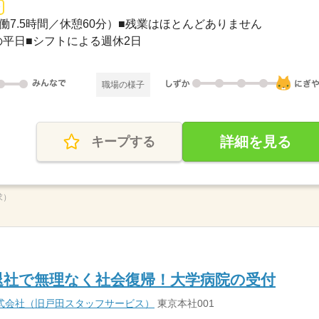
0（実働7.5時間／休憩60分）■残業はほとんどありません
外の平日■シフトによる週休2日
職場の様子
詳細を見る
キープする
求）
退社で無理なく社会復帰！大学病院の受付
式会社（旧戸田スタッフサービス）
東京本社001