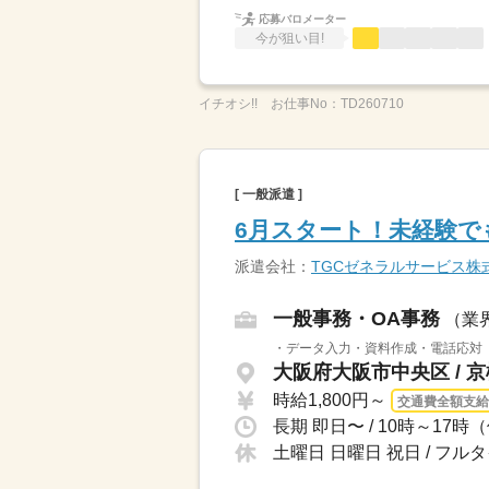
応募バロメーター
今が狙い目!
イチオシ!!
お仕事No：
TD260710
[ 一般派遣 ]
6月スタート！未経験で
派遣会社：
TGCゼネラルサービス株
一般事務・OA事務
（業
・データ入力・資料作成・電話応対
大阪府大阪市中央区 / 
時給1,800円～
交通費全額支給
長期 即日〜 / 10時～1
土曜日 日曜日 祝日 / 