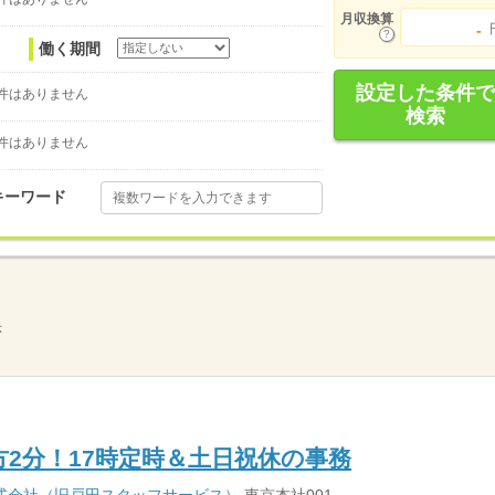
月収換算
-
働く期間
設定した条件で
件はありません
検索
件はありません
キーワード
示
方2分！17時定時＆土日祝休の事務