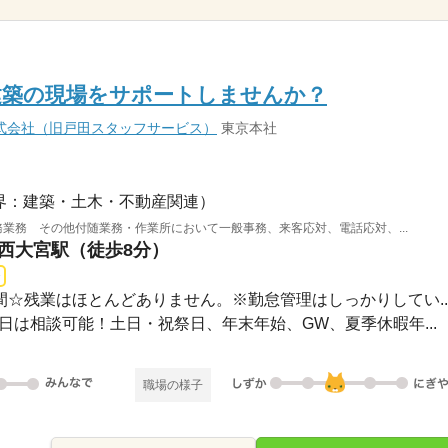
建築の現場をサポートしませんか？
式会社（旧戸田スタッフサービス）
東京本社
界：建築・土木・不動産関連）
庶務業務 その他付随業務・作業所において一般事務、来客応対、電話応対、...
 西大宮駅（徒歩8分）
時間☆残業はほとんどありません。※勤怠管理はしっかりしてい..
業曜日は相談可能！土日・祝祭日、年末年始、GW、夏季休暇年...
職場の様子