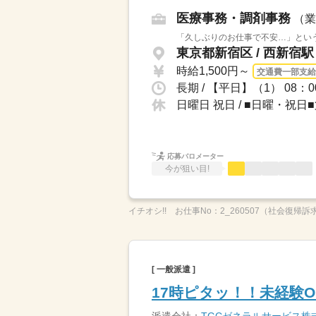
医療事務・調剤事務
（業
「久しぶりのお仕事で不安…」という
東京都新宿区 / 西新宿
時給1,500円～
交通費一部支給
長期 / 【平日】（1） 08：0
日曜日 祝日 / ■日曜・祝
応募バロメーター
今が狙い目!
イチオシ!!
お仕事No：
2_260507（社会復帰訴
[ 一般派遣 ]
17時ピタッ！！未経験O