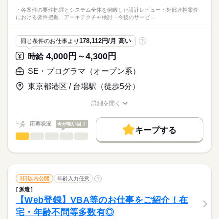
・各案件の要件把握とシステム全体を俯瞰した設計レビュー・外部連携案件
における要件把握、アーキテクチャ検討・今後のサービ…
178,112円/月 高い
同じ条件のお仕事より
?
4,000円～4,300円
時給
SE・プログラマ（オープン系）
東京都港区 / 台場駅（徒歩5分）
詳細を開く
職種/応募資格
お仕事の特徴
給与/時間/休日
応募状況
今が狙い目！
キープする
SE・プログラマ（オープン系）
職種
低い
高い
多い年齢層
・各案件の要件把握とシステム全体を俯瞰した設計レビュー
・外部連携案件における要件把握、アーキテクチャ検討
男性
女性
男女の割合
・今後のサービス全体を見据えての技術的な課題の発見と解決
続きを読む
促進
3日以内公開
年齢入力任意
?
・インフラ、サーバサイド、クライアント、動画配信に関わる
続きを読む
ひとりで
みんなで
仕事の仕方
派遣
幅広い技術要素のキャッチアップと共有
【Web登録】VBA等のお仕事をご紹介！在
IT・通信関連
業界
宅・年齢不問等多数有◎
しずか
にぎやか
応募資格
職場の様子