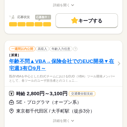
活かせるスキル
9：00～17：15
詳細を開く
高収入
プログラム
職種/応募資格
お仕事の特徴
給与/時間/休日
基本特徴
応募状況
応募集中！
土曜 日曜 祝日
キープする
休日・休暇
20代活躍
30代活躍
40代活躍
50代活躍
60代歓迎
続きを読む
SE・プログラマ（オープン系）
職種
低い
高い
多い年齢層
募集条件
合同EUC開発（製造工程～内部結合工程）に携わって頂きま
す。
大量募集
交通費
勤務地固定
WEB登録
男性
女性
男女の割合
現行ツール（Excel）をAccess VBAでシステム化して頂きま
WEB選考完結
子連れ選考可
続きを読む
す。
一週間以内公開
高収入
年齢入力任意
?
担当工程は製造以降となります。
就業時間・曜日
ひとりで
みんなで
仕事の仕方
派遣
年齢不問▲VBA→保険会社でのEUC開発▼在
残20未満
Wワーク可
土日祝休
家庭都合休可
IT・通信関連
業界
宅週3有◎9月～
しずか
にぎやか
応募資格
職場の様子
働き方・環境
既存VBAを中心としたEUCチームにおけるEUD（VBA）ツール開発メンバー
Access VBAまたはExcel VBAでの開発経験
大手企業
ブランクOK
服装自由
禁煙・分煙
として、各ツールのユーザ担当者とのコミュニ…
長期、シニア・年齢不問、ブランクOKになります！友達紹介手
駅5分以内
派遣活躍中
英語不要
電話なし
当あり、交通費全額支給！
時給
給与
2,800円～3,100円
時給
活かせるスキル
交通費全額支給
>詳しい募集要項をすべて見る
月収40万円～45万円（※スキル・ご経験見合いです）
プログラム
ネットワーク
SE・プログラマ（オープン系）
お仕事の特徴
東京都千代田区 / 大手町駅（徒歩3分）
応募する
基本特徴
長期
期間・時間
詳細を開く
20代活躍
30代活躍
40代活躍
50代活躍
60代歓迎
9：00～17：30
職種/応募資格
お仕事の特徴
給与/時間/休日