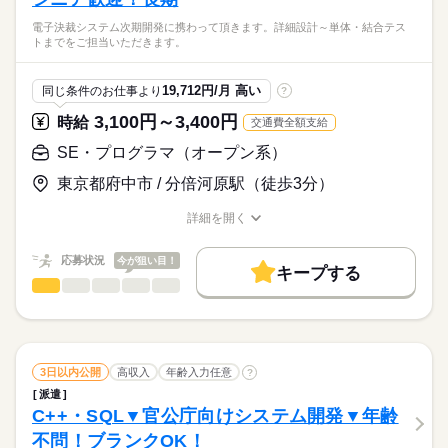
職場の様子
働き方・環境
・テスト設計経験
電子決裁システム次期開発に携わって頂きます。詳細設計～単体・結合テス
在宅ワーク
大手企業
ブランクOK
禁煙・分煙
トまでをご担当いただきます。
◎在宅併用なので体の負担少なめ◎
派遣活躍中
英語不要
電話なし
時給
給与
◎今までの経験が活かせます◎
>詳しい募集要項をすべて見る
活かせるスキル
19,712円/月 高い
同じ条件のお仕事より
?
◎シニア活躍中の職場です。40代、50代、60代活躍中◎
月収45万円～50万円（※スキル・ご経験見合いです）
◎長期勤務OK
WEB
プログラム
3,100円～3,400円
時給
交通費全額支給
◎交通費全額支給
続きを読む
応募する
◎WEB登録を実施中！まずお気軽にお問い合わせ下さい！
SE・プログラマ（オープン系）
長期
期間・時間
9：00～18：00
東京都府中市 / 分倍河原駅（徒歩3分）
お仕事の特徴
働く人の待遇向上
詳細を開く
職種/応募資格
お仕事の特徴
給与/時間/休日
土曜 日曜 祝日
休日・休暇
高収入
応募状況
今が狙い目！
土日がお休みのため、計画が立てやすいのも魅力です♪
基本特徴
キープする
SE・プログラマ（オープン系）
職種
低い
高い
多い年齢層
20代活躍
30代活躍
40代活躍
50代活躍
60代歓迎
続きを読む
電子決裁システム次期開発に携わって頂きます。
募集条件
詳細設計～単体・結合テストまでをご担当いただきます。
男性
女性
男女の割合
大量募集
交通費
1ヵ月以内にスタート
勤務地固定
続きを読む
3日以内公開
高収入
年齢入力任意
?
WEB登録
WEB選考完結
応募資格
ひとりで
みんなで
仕事の仕方
派遣
就業時間・曜日
C++・SQL▼官公庁向けシステム開発▼年齢
C#を用いたWebシステム開発経験
IT・通信関連
業界
残20未満
Wワーク可
土日祝休
不問！ブランクOK！
しずか
にぎやか
職場の様子