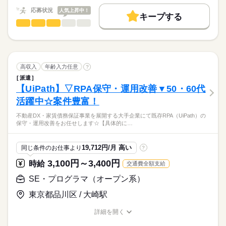
募集条件
応募状況
人気上昇中！
キープする
大量募集
交通費
即日スタート
勤務地固定
続きを読む
SE・プログラマ（オープン系）
職種
土曜 日曜 祝日
休日・休暇
低い
高い
多い年齢層
WEB登録
WEB選考完結
子連れ選考可
既存VBAを中心としたEUCチームにおけるEUD（VBA）ツール
開発メンバーとして、各ツールのユーザ担当者とのコミュニケ
就業時間・曜日
男性
女性
男女の割合
ーションを
残20未満
Wワーク可
土日祝休
家庭都合休可
続きを読む
とりながら設計からリリースまでを担当いただきます。
高収入
年齢入力任意
?
続きを読む
働き方・環境
ひとりで
みんなで
仕事の仕方
派遣
フェーズ：設計、実装、テスト、ユーザテスト支援、運用マニ
【UiPath】▽RPA保守・運用改善▼50・60代
大手企業
ブランクOK
服装自由
禁煙・分煙
IT・通信関連
業界
ュアル作成等々
活躍中☆案件豊富！
しずか
にぎやか
応募資格
駅5分以内
派遣活躍中
英語不要
電話なし
職場の様子
不動産DX・家賃債務保証事業を展開する大手企業にて既存RPA（UiPath）の
・VBA（Excel,Access問わず）開発経験（3年以上目安）
活かせるスキル
保守・運用改善をお任せします☆【具体的に…
◎在宅併用なので体の負担少なめ◎
プログラム
ネットワーク
◎今までの経験が活かせます◎
時給
給与
19,712円/月 高い
同じ条件のお仕事より
?
◎シニア活躍中の職場です。40代、50代、60代活躍中◎
>詳しい募集要項をすべて見る
◎長期勤務OK
月収45万円～50万円（※スキル・ご経験見合いです）
3,100円～3,400円
時給
交通費全額支給
◎交通費全額支給
続きを読む
◎WEB登録を実施中！まずお気軽にお問い合わせ下さい！
SE・プログラマ（オープン系）
応募する
長期
期間・時間
東京都品川区 / 大崎駅
お仕事の特徴
9：00～18：00
働く人の待遇向上
詳細を開く
職種/応募資格
お仕事の特徴
給与/時間/休日
高収入