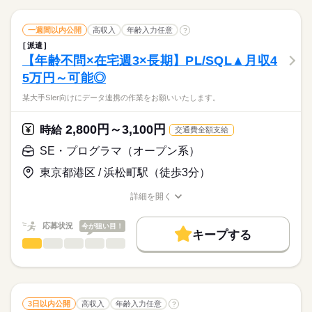
大量募集
交通費
1ヵ月以内にスタート
勤務地固定
男性
女性
男女の割合
紙で処理している自動車検査情報をオンラインで
WEB登録
WEB選考完結
子連れ選考可
続きを読む
処理できるようシステムを開発して頂きます。
一週間以内公開
高収入
年齢入力任意
?
基本設計からリリースまでをお任せします。
就業時間・曜日
ひとりで
みんなで
仕事の仕方
派遣
【年齢不問×在宅週3×長期】PL/SQL▲月収4
残20未満
Wワーク可
土日祝休
家庭都合休可
IT・通信関連
業界
5万円～可能◎
しずか
にぎやか
応募資格
職場の様子
働き方・環境
某大手SIer向けにデータ連携の作業をお願いいたします。
C#での開発経験3年以上
大手企業
ブランクOK
服装自由
禁煙・分煙
長期、シニア・年齢不問、ブランクOKになります！友達紹介手
駅5分以内
派遣活躍中
英語不要
電話なし
2,800円～3,100円
時給
交通費全額支給
当あり、交通費全額支給！
時給
給与
活かせるスキル
>詳しい募集要項をすべて見る
SE・プログラマ（オープン系）
月収45万円～50万円（※スキル・ご経験見合いです）
プログラム
お仕事の特徴
東京都港区 / 浜松町駅（徒歩3分）
応募する
働く人の待遇向上
長期
詳細を開く
期間・時間
職種/応募資格
お仕事の特徴
給与/時間/休日
高収入
9：00～18：00
応募状況
今が狙い目！
基本特徴
キープする
SE・プログラマ（オープン系）
職種
20代活躍
30代活躍
40代活躍
50代活躍
60代歓迎
低い
高い
続きを読む
多い年齢層
土曜 日曜 祝日
休日・休暇
某大手SIer向けにデータ連携の作業をお願いいたします。
募集条件
男性
女性
男女の割合
大量募集
交通費
1ヵ月以内にスタート
勤務地固定
続きを読む
応募資格
3日以内公開
高収入
年齢入力任意
WEB登録
WEB選考完結
子連れ選考可
?