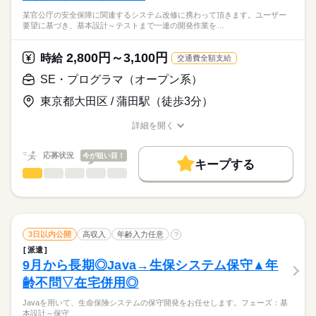
働き方・環境
某官公庁の安全保障に関連するシステム改修に携わって頂きます。ユーザー
時給
給与
>詳しい募集要項をすべて見る
要望に基づき、基本設計～テストまで一連の開発作業を…
在宅ワーク
大手企業
ブランクOK
服装自由
長期、シニア・年齢不問、ブランクOKになります！友達紹介手
月収50万円～55万円（※スキル・ご経験見合いです）
当あり、交通費全額支給！
禁煙・分煙
駅5分以内
派遣活躍中
英語不要
2,800円～3,100円
時給
交通費全額支給
応募する
電話なし
長期
期間・時間
SE・プログラマ（オープン系）
お仕事の特徴
活かせるスキル
9：00～18：00
東京都大田区 / 蒲田駅（徒歩3分）
働く人の待遇向上
プログラム
詳細を開く
高収入
職種/応募資格
お仕事の特徴
給与/時間/休日
土曜 日曜 祝日
休日・休暇
基本特徴
応募状況
今が狙い目！
キープする
20代活躍
30代活躍
40代活躍
50代活躍
60代歓迎
続きを読む
SE・プログラマ（オープン系）
職種
低い
高い
多い年齢層
募集条件
某官公庁の安全保障に関連するシステム改修に携わって頂きま
す。
大量募集
交通費
1ヵ月以内にスタート
勤務地固定
男性
女性
男女の割合
ユーザー要望に基づき、基本設計～テストまで一連の開発作業
WEB登録
WEB選考完結
子連れ選考可
続きを読む
をご担当いただきます。
3日以内公開
高収入
年齢入力任意
?
就業時間・曜日
ひとりで
みんなで
仕事の仕方
派遣
9月から長期◎Java→生保システム保守▲年
残20未満
Wワーク可
土日祝休
家庭都合休可
IT・通信関連
業界
応募資格
齢不問▽在宅併用◎
しずか
にぎやか
職場の様子
働き方・環境
C++、SQL開発経験
Javaを用いて、生命保険システムの保守開発をお任せします。フェーズ：基
大手企業
ブランクOK
服装自由
禁煙・分煙
本設計～保守