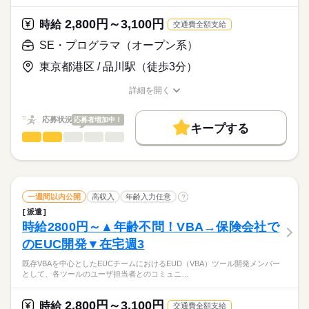
◎年齢不問！生涯現役大歓迎
禁煙・分煙
派遣活躍中
英語不要
電話なし
・Ui-Path
◎ご経験・ご要望（テレワーク案件、詳細設計以降など）に応じ
・EUCツール
2,800円～3,100円
時給
活かせるスキル
交通費全額支給
た案件をご紹介
など、開発系のご経験がある方。まずはご応募ください♪（多言
続きを読む
◎長期就業可能
WEB
プログラム
SE・プログラマ（オープン系）
語でもOKです）
◎在宅併用案件が多いので、体の負担少なめ
続きを読む
年齢不問、ブランクがあってもOKです。
◎WEB登録実施中！まずはご応募ください！
東京都港区 / 品川駅（徒歩3分）
時給
給与
>詳しい募集要項をすべて見る
【年齢不問！生涯現役大歓迎】
詳細を開く
お仕事の特徴
職種/応募資格
お仕事の特徴
給与/時間/休日
弊社は多数の開発系案件を取り扱っておりますので、
基本特徴
Excel VBA案件やAccessVBA、SQL案件など
応募状況
応募者増加中！
応募する
キープする
あなたのご経験・ご希望に応じた案件をご紹介いたします。
20代活躍
40代活躍
50代活躍
60代歓迎
SE・プログラマ（オープン系）
職種
続きを読む
低い
高い
多い年齢層
募集条件
時給は2500円～となります。
某信託銀行にてRPA（Winactor）を用いた開発をお任せします。
※経験年数や担当ポジションにより変動いたします。
大量募集
交通費
1ヵ月以内にスタート
勤務地固定
フェーズ：設計～保守まで
続きを読む
男性
女性
男女の割合
長期
期間・時間
WEB登録
WEB選考完結
続きを読む
一週間以内公開
高収入
年齢入力任意
?
基本9：00～18：00
就業時間・曜日
応募資格
ひとりで
みんなで
仕事の仕方
派遣
時給2800円～▲年齢不問！VBA→保険会社で
残20未満
Wワーク可
土日祝休
・Winactor経験者（設計からのご経験）
IT・通信関連
業界
土曜 日曜 祝日
休日・休暇
のEUC開発▼在宅週3
しずか
にぎやか
職場の様子
働き方・環境
土日がお休みのため、計画が立てやすいのも魅力です♪
在宅ワーク
大手企業
ブランクOK
服装自由
既存VBAを中心としたEUCチームにおけるEUD（VBA）ツール開発メンバー
時給
給与
>詳しい募集要項をすべて見る
として、各ツールのユーザ担当者とのコミュニ…
禁煙・分煙
駅5分以内
派遣活躍中
英語不要
◎在宅併用なので体の負担少なめ◎
月収45万円～50万円（※スキル・ご経験見合いです）
◎今までの経験が活かせます◎
電話なし
2,800円～3,100円
時給
交通費全額支給