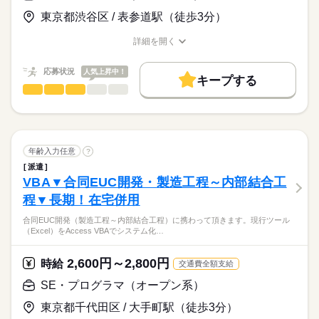
◎交通費全額支給
続きを読む
電話なし
9：00～18：00
◎WEB登録を実施中！まずお気軽にお問い合わせ下さい！
東京都渋谷区 / 表参道駅（徒歩3分）
活かせるスキル
詳細を開く
お仕事の特徴
プログラム
職種/応募資格
お仕事の特徴
給与/時間/休日
土曜 日曜 祝日
休日・休暇
働く人の待遇向上
応募状況
土日がお休みのため、計画が立てやすいのも魅力です♪
人気上昇中！
キープする
高収入
SE・プログラマ（オープン系）
職種
低い
高い
多い年齢層
基本特徴
国内最大手カード会社の事務系業務部門向けツール提供業務、
20代活躍
30代活躍
40代活躍
50代活躍
60代歓迎
業務要件定義からVBA・SQLを用いた開発、設計書作成までを
続きを読む
男性
女性
男女の割合
お任せします。
続きを読む
募集条件
年齢入力任意
?
大量募集
交通費
1ヵ月以内にスタート
勤務地固定
ひとりで
みんなで
仕事の仕方
派遣
応募資格
VBA▼合同EUC開発・製造工程～内部結合工
WEB登録
WEB選考完結
IT・通信関連
業界
VBA（Excel/Access）、SQL、システム開発経験3年以上のご経
程▼長期！在宅併用
しずか
にぎやか
職場の様子
就業時間・曜日
験
残20未満
Wワーク可
土日祝休
合同EUC開発（製造工程～内部結合工程）に携わって頂きます。現行ツール
（Excel）をAccess VBAでシステム化…
長期、シニア・年齢不問、ブランクOKになります！友達紹介手
働き方・環境
時給
給与
当あり、交通費全額支給！
>詳しい募集要項をすべて見る
在宅ワーク
大手企業
ブランクOK
服装自由
2,600円～2,800円
時給
交通費全額支給
月収45万円～50万円（※スキル・ご経験見合いです）
禁煙・分煙
駅5分以内
派遣活躍中
英語不要
SE・プログラマ（オープン系）
お仕事の特徴
電話なし
応募する
東京都千代田区 / 大手町駅（徒歩3分）
長期
期間・時間
働く人の待遇向上