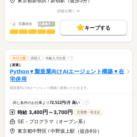
東京都新宿区 / 新宿駅（徒歩3分）
電話なし
◎WEB登録を実施中！まずお気軽にお問い合わせ下さい！
応募する
長期
詳細を開く
活かせるスキル
期間・時間
職種/応募資格
お仕事の特徴
給与/時間/休日
お仕事の特徴
プログラム
9：00～18：00
応募状況
応募集中！
働く人の待遇向上
キープする
SE・プログラマ（オープン系）
職種
高収入
低い
高い
多い年齢層
土曜 日曜 祝日
休日・休暇
自治体向けAccess開発に携わって頂きます。
基本特徴
土日がお休みのため、計画が立てやすいのも魅力です♪
男性
女性
男女の割合
20代活躍
30代活躍
40代活躍
50代活躍
60代歓迎
続きを読む
続きを読む
応募資格
本日公開
高収入
年齢入力任意
?
募集条件
ひとりで
みんなで
仕事の仕方
派遣
・AccessVBAでの設計～テスト経験
大量募集
交通費
1ヵ月以内にスタート
勤務地固定
Python▼製造業向けAIエージェント構築▼在
・SQL Server（ストアドプロシージャ）経験
IT・通信関連
業界
WEB登録
WEB選考完結
宅併用
しずか
にぎやか
職場の様子
就業時間・曜日
製造業向けAIエージェント構築に参画いただきます。
時給
給与
>詳しい募集要項をすべて見る
残20未満
Wワーク可
土日祝休
長期、シニア・年齢不問、ブランクOKになります！友達紹介手
月収45万円～50万円（※スキル・ご経験見合いです）
働き方・環境
当あり、交通費全額支給！
72,512円/月 高い
同じ条件のお仕事より
?
在宅ワーク
大手企業
ブランクOK
服装自由
応募する
3,400円～3,700円
時給
交通費一部支給
長期
期間・時間
禁煙・分煙
駅5分以内
派遣活躍中
英語不要
お仕事の特徴
SE・プログラマ（オープン系）
9：00～18：00
電話なし
働く人の待遇向上
東京都中野区 / 中野坂上駅（徒歩6分）
活かせるスキル
高収入