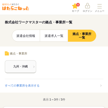
0
キープ
ログイン
メニュー
株式会社ワークマスターの拠点・事業所一覧
拠点・事業所
派遣会社情報
派遣求人一覧
一覧
拠点・事業所
九州・沖縄
すべての事業所を表示する
表示
1～3
件 /
3
件