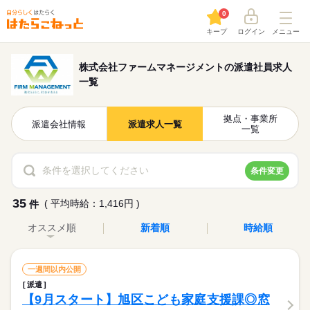
0
キープ
ログイン
メニュー
株式会社ファームマネージメントの派遣社員求人
一覧
拠点・事業所
派遣会社情報
派遣求人一覧
一覧
条件を選択してください
条件変更
35
( 平均時給：1,416円 )
件
オススメ順
新着順
時給順
一週間以内公開
派遣
【9月スタート】旭区こども家庭支援課◎窓