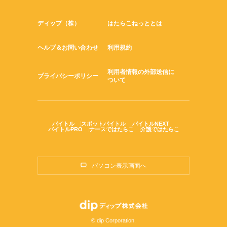
ディップ（株）
はたらこねっととは
ヘルプ＆お問い合わせ
利用規約
利用者情報の外部送信に
プライバシーポリシー
ついて
バイトル
スポットバイトル
バイトルNEXT
バイトルPRO
ナースではたらこ
介護ではたらこ
パソコン表示画面へ
© dip Corporation.