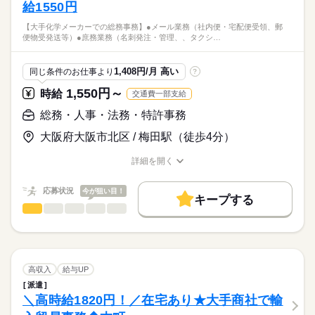
給1550円
【大手化学メーカーでの総務事務】●メール業務（社内便・宅配便受領、郵
便物受発送等）●庶務業務（名刺発注・管理、、タクシ…
1,408円/月 高い
同じ条件のお仕事より
?
1,550円～
時給
交通費一部支給
総務・人事・法務・特許事務
大阪府大阪市北区 / 梅田駅（徒歩4分）
詳細を開く
職種/応募資格
お仕事の特徴
給与/時間/休日
応募状況
今が狙い目！
キープする
総務・人事・法務・特許事務
職種
低い
高い
多い年齢層
【大手化学メーカーでの総務事務】
●メール業務
男性
女性
男女の割合
（社内便・宅配便受領、郵便物受発送等）
続きを読む
●庶務業務
高収入
給与UP
（名刺発注・管理、、タクシーチケットの管理等）
続きを読む
ひとりで
みんなで
仕事の仕方
派遣
●株式事務・株式総会のサポート業務
＼高時給1820円！／在宅あり★大手商社で輸
メーカー関連
業界
●オフィス施設の維持・管理の対応業務