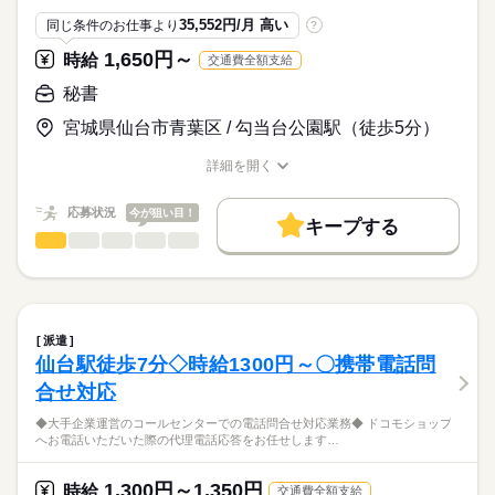
≪福利厚生完備≫
◆オフィスかじゅるOKです♪
◆長期でお仕事可能な方
社会保険、厚生年金、有給休暇、健康診断など
35,552円/月 高い
同じ条件のお仕事より
?
◆しっかりした研修体制が整っています♪
続きを読む
＊女性が活躍しています。
1,650円～
時給
交通費全額支給
★★女性活躍中★★
秘書
来社不要！自宅にいながらカンタン派遣登録
時給
給与
>詳しい募集要項をすべて見る
（所要時間は15～30分程度）
宮城県仙台市青葉区 / 勾当台公園駅（徒歩5分）
◆時給×7.5h×21日＝204,750円＋残業代
お仕事の特徴
★交通費実費支給（ただし社内規定有）
基本特徴
詳細を開く
応募する
職種/応募資格
お仕事の特徴
給与/時間/休日
◇週払制度（社内規定あり）もあります！
20代活躍
30代活躍
40代活躍
応募状況
今が狙い目！
募集条件
キープする
秘書
職種
低い
高い
多い年齢層
勤務先公開
長期
交通費
1ヵ月以内にスタート
期間・時間
続きを読む
◆ドコモグループでの秘書◆
8：30～17：00
就業時間・曜日
（休憩60分、実働7.5時間）
男性
女性
男女の割合
ドコモで秘書の経験が活かせるお仕事です。
残20未満
土日祝休
続きを読む
主に支店長クラスの秘書を担当していただきます。
残業：月10~20時間程度
派遣
働き方・環境
過去に秘書経験があればOK！
続きを読む
ひとりで
みんなで
仕事の仕方
仙台駅徒歩7分◇時給1300円～〇携帯電話問
大手企業
週払い
禁煙・分煙
バイク自転車
車OK
流通・小売関連
業界
合せ対応
・資料作成（主にExcel、PowerPoint）
土曜 日曜 祝日
休日・休暇
英語不要
・スケジュール管理
しずか
にぎやか
応募資格
職場の様子
◆大手企業運営のコールセンターでの電話問合せ対応業務◆ ドコモショップ
・電話対応、来客対応
週休2日制（土日祝）
活かせるスキル
へお電話いただいた際の代理電話応答をお任せします…
【対象となる方】
・リスト作成（Excel）
◆秘書経験（必須）
Word
Excel
PowerPoint
・社内システム操作
◆勾当台公園駅近くの勤務地
◆Word・Excel・PowerPoin操作可能な方
1,300円～1,350円
時給
交通費全額支給