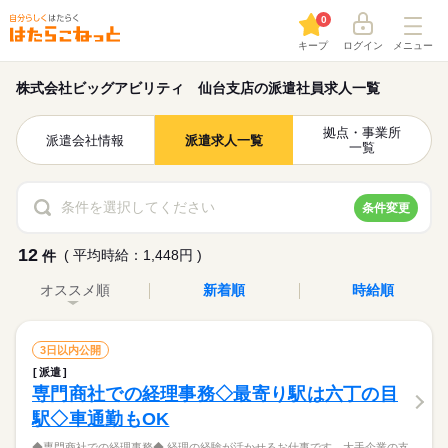
0
キープ
ログイン
メニュー
株式会社ビッグアビリティ 仙台支店の派遣社員求人一覧
拠点・事業所
派遣会社情報
派遣求人一覧
一覧
条件を選択してください
条件変更
12
( 平均時給：1,448円 )
件
オススメ順
新着順
時給順
3日以内公開
派遣
専門商社での経理事務◇最寄り駅は六丁の目
駅◇車通勤もOK
◆専門商社での経理事務◆ 経理の経験が活かせるお仕事です。大手企業の支