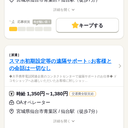
活かせるスキル
（所要時間は15～30分程度）
時給
給与
Word
Excel
PowerPoint
詳細を開く
>詳しい募集要項をすべて見る
お仕事の特徴
職種/応募資格
お仕事の特徴
給与/時間/休日
時給1300円～（ドコモ経験者は時給1350円～）
基本特徴
応募状況
今が狙い目！
キープする
月収例：218,400円～ +残業代
新卒・第二
20代活躍
30代活躍
応募する
コールセンター（テレフォンオペレーター）
職種
（時給×8時間×21日） +残業代
低い
高い
多い年齢層
募集条件
続きを読む
◆大手企業運営のコールセンターでの
※交通費：社内規定有
勤務先公開
即日スタート
電話問合せ対応業務◆
続きを読む
男性
女性
男女の割合
続きを読む
就業時間・曜日
≪福利厚生完備≫
長期
期間・時間
ドコモショップへお電話いただいた際の
派遣
社会保険、厚生年金、有給休暇、健康診断など
代理電話応答をお任せします♪
残20未満
平日休み
シフト勤務
続きを読む
ひとりで
みんなで
9：45～18：45（各休憩60分）
仕事の仕方
スマホ初期設定等の遠隔サポート○お客様と
※残業5～10時間/月
働き方・環境
◇週払制度もあります（社内規定あり）。
IT・通信関連
業界
の会話は一切なし
・スマホやタブレット、インターネット光回線の
契約に関するお問合せ。
大手企業
服装自由
週払い
禁煙・分煙
駅5分以内
しずか
にぎやか
応募資格
職場の様子
◆大手携帯電話関連企業のコンタクトセンターで遠隔サポートのお仕事◆ ド
・来店予約受付および店舗への経路案内。
コモショップへお越しいただいたお客様に対しショッ…
月曜 火曜 水曜 木曜 金曜 土曜 日曜 祝日
休日・休暇
派遣活躍中
英語不要
◇長期勤務できる方
・スマホ教室の受講予約。
◇PC操作可能な方
・ショップスタッフへの取次。
週休2日シフト制
大手企業で安心して働ける環境です♪
◇ドコモ経験ある方
1,350円～1,380円
・専用端末（ALADIN）操作・入力♪
時給
交通費全額支給
◆仙台駅から徒歩圏内
◇携帯電話販売経験ある方
※月に２日程度の希望休暇申請可。
◆服装はオフィスカジュアル
OAオペレーター
続きを読む
※派遣先での研修制度が整っている環境です♪
（シフト表は月末作成）
◆綺麗なオフィスです♪
来社不要！自宅にいながらカンタン派遣登録
（女性が多い職場ですが、男性も大歓迎♪）
宮城県仙台市青葉区 / 仙台駅（徒歩7分）
（所要時間は15～30分程度）
時給
給与
詳細を開く
>詳しい募集要項をすべて見る
お仕事の特徴
職種/応募資格
お仕事の特徴
給与/時間/休日
時給1300円～（ドコモ経験者は時給1350円～）