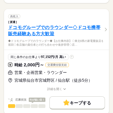
募集条件
◇携帯ショップでの接客・販売のお仕事です◇
続きを読む
※交通費：社内規定有
勤務先公開
即日スタート
続きを読む
男性
女性
男女の割合
携帯ショップは忙しい職場ですが、
続きを読む
就業時間・曜日
お客様から「ありがとう」と
≪福利厚生完備≫
長期
期間・時間
高収入
感謝されるお仕事です。
続きを読む
社会保険、厚生年金、有給休暇、健康診断など
残20未満
平日休み
ひとりで
シフト勤務
みんなで
仕事の仕方
派遣
9：45～18：45（各休憩60分）
ドコモグループでのラウンダー◇ドコモ携帯
流通・小売関連
業界
※残業5～10時間/月
数ヶ月の研修もありますので
働き方・環境
◇週払制度もあります（社内規定あり）。
販売経験ある方大歓迎
まじめに取り組んでいただければ大丈夫！！
しずか
にぎやか
応募資格
職場の様子
大手企業
服装自由
週払い
禁煙・分煙
駅5分以内
◆ドコモグループでのラウンダー◆【お仕事内容】◇東北6県の家電量販店を
◆明るく取り組める方歓迎！！
【お仕事内容】
月曜 火曜 水曜 木曜 金曜 土曜 日曜 祝日
休日・休暇
派遣活躍中
英語不要
巡回◇各店舗の責任者との打ち合わせや進捗管理◇店…
◆長期でお仕事したい方にオススメです！
スマホ＆携帯電話の商品説明、
◆車通勤で便利
週休2日シフト制
◆ドコモでのお仕事経験ある方、大歓迎
契約料金プラン等の説明、
◆制服があるので楽チン
専用端末への入力、
97,152円/月 高い
同じ条件のお仕事より
?
◆綺麗なオフィスです♪
※月に２日程度の希望休暇申請可。
20～30代が多数活躍中！！
続きを読む
故障修理受付、店内ディスプレイ等。
◆しっかりした研修体制が整っています♪
（シフト表は月末作成）
2,000円～
時給
交通費全額支給
続きを読む
来社不要！自宅にいながらカンタン派遣登録
◇未経験の方でも大丈夫！
★★女性活躍中★★
営業・企画営業・ラウンダー
（所要時間は15～30分程度）
時給
給与
丁寧で親切な指導があります♪
>詳しい募集要項をすべて見る
宮城県仙台市宮城野区 / 仙台駅（徒歩5分）
1380円～1400
お仕事の特徴
≪福利厚生完備≫
月収例：月給例：242,880円+残業代
社会保険、厚生年金、有給休暇、健康診断など
働く人の待遇向上
詳細を開く
（時給×8h×22）+残業
応募する
職種/応募資格
お仕事の特徴
給与/時間/休日
高収入
◇週払制度もあります（社内規定あり）。
ドコモ経験ある方は、時給1400円スタート！
応募状況
今が狙い目！
基本特徴
キープする
営業・企画営業・ラウンダー
職種
低い
高い
多い年齢層
未経験OK
新卒・第二
20代活躍
続きを読む