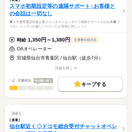
募集条件
料金プランの見直し提案など）
続きを読む
ひとりで
みんなで
9：00～17：30
仕事の仕方
スマホ初期設定等の遠隔サポート○お客様と
勤務先公開
交通費
即日スタート
（休憩60分、実働7.5時間）
流通・小売関連
業界
の会話は一切なし
就業時間・曜日
◇1日20件ほど対応の発信業務ですが、
しずか
にぎやか
応募資格
職場の様子
残業：月10時間程度
◆大手携帯電話関連企業のコンタクトセンターで遠隔サポートのお仕事◆ ド
ノルマ等はありませんのでご安心ください。
残10未満
土日祝休
コモショップへお越しいただいたお客様に対しショッ…
◆明るく取り組める方歓迎！！
◆長期でお仕事したい方にオススメです！
働き方・環境
☆就業先にて約１ヶ月の事前研修有ります。
◆勾当台公園近く、
土曜 日曜 祝日
休日・休暇
◆ドコモでのお仕事経験ある方
1,350円～1,380円
時給
交通費全額支給
大手企業
週払い
禁煙・分煙
駅5分以内
派遣活躍中
服装はビジネスカジュアル
（ドコモALADIN端末操作経験ある方）
◇週払制度もあります（社内規定あり）。
週休2日制（土日祝）
◆綺麗なオフィスです♪
OAオペレーター
続きを読む
英語不要
◆しっかりした研修体制が整っています♪
20～40代の女性が多数活躍中！！
≪福利厚生完備≫
続きを読む
宮城県仙台市青葉区 / 仙台駅（徒歩7分）
活かせるスキル
社会保険、厚生年金、有給休暇、健康診断など
★★女性活躍中★★
来社不要！自宅にいながらカンタン派遣登録
時給
給与
Word
Excel
PowerPoint
詳細を開く
>詳しい募集要項をすべて見る
（所要時間は15～30分程度）
職種/応募資格
お仕事の特徴
給与/時間/休日
◆時給×7.5h×22日＝214,500円
お仕事の特徴
ドコモグループでの就業経験が活かせますよ♪
★時給アップの可能性有り！
応募状況
今が狙い目！
基本特徴
キープする
★交通費実費支給（ただし社内規定有）
応募する
土日祝休みで、勤務地は勾当台公園近くのため、通勤ラクラク
OAオペレーター
職種
20代活躍
30代活躍
低い
高い
多い年齢層
◇週払制度（社内規定あり）もあります！
◆大手携帯電話関連企業のコンタクトセンターで
募集条件
遠隔サポートのお仕事◆
男性
女性
男女の割合
勤務先公開
交通費
即日スタート
続きを読む
続きを読む
長期
期間・時間
ドコモショップへお越しいただいたお客様に対し
高収入
就業時間・曜日
ショップスタッフを経由し
続きを読む
ひとりで
みんなで
9：00～17：30
仕事の仕方
派遣
遠隔サポートをしていただきます♪
残業なし
残10未満
土日祝休
（休憩60分、実働7.5時間）
仙台駅近く◇ドコモ総合受付チャットオペレ
IT・通信関連
業界
働き方・環境