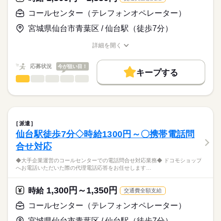
◆綺麗なオフィスです♪
◆長期でお仕事可能な方
≪福利厚生完備≫
◆しっかりした研修体制が整っています♪
コールセンター（テレフォンオペレーター）
続きを読む
社会保険、厚生年金、有給休暇、健康診断など
＊女性が活躍しています。
★★女性活躍中★★
宮城県仙台市青葉区 / 仙台駅（徒歩7分）
来社不要！自宅にいながらカンタン派遣登録
時給
給与
詳細を開く
>詳しい募集要項をすべて見る
（所要時間は15～30分程度）
職種/応募資格
お仕事の特徴
給与/時間/休日
◆時給×7.5h×21日＝259,875円＋残業代
お仕事の特徴
★交通費実費支給（ただし社内規定有）
応募状況
今が狙い目！
働く人の待遇向上
キープする
応募する
コールセンター（テレフォンオペレーター）
職種
◇週払制度（社内規定あり）もあります！
高収入
低い
高い
多い年齢層
◆大手企業運営のコールセンターでの
基本特徴
電話問合せ対応業務◆
男性
女性
男女の割合
20代活躍
長期
30代活躍
40代活躍
期間・時間
続きを読む
続きを読む
ドコモショップへお電話いただいた際の
9：00～17：30
派遣
募集条件
代理電話応答をお任せします♪
続きを読む
ひとりで
みんなで
（休憩60分、実働7.5時間）
仕事の仕方
仙台駅徒歩7分◇時給1300円～〇携帯電話問
勤務先公開
交通費
1ヵ月以内にスタート
IT・通信関連
業界
合せ対応
・スマホやタブレット、インターネット光回線の
残業：月10~20時間程度
就業時間・曜日
契約に関するお問合せ。
しずか
にぎやか
応募資格
職場の様子
◆大手企業運営のコールセンターでの電話問合せ対応業務◆ ドコモショップ
・来店予約受付および店舗への経路案内。
残20未満
土日祝休
へお電話いただいた際の代理電話応答をお任せします…
◇長期勤務できる方
・スマホ教室の受講予約。
土曜 日曜 祝日
休日・休暇
◇PC操作可能な方
働き方・環境
・ショップスタッフへの取次。
大手企業で安心して働ける環境です♪
◇ドコモ経験ある方
1,300円～1,350円
・専用端末（ALADIN）操作・入力♪
時給
交通費全額支給
週休2日制（土日祝）
大手企業
週払い
禁煙・分煙
駅5分以内
◆仙台駅から徒歩圏内
◇携帯電話販売経験ある方
◆服装はオフィスカジュアル
コールセンター（テレフォンオペレーター）
続きを読む
バイク自転車
派遣活躍中
英語不要
※派遣先での研修制度が整っている環境です♪
◆綺麗なオフィスです♪
来社不要！自宅にいながらカンタン派遣登録
（女性が多い職場ですが、男性も大歓迎♪）
宮城県仙台市青葉区 / 仙台駅（徒歩7分）