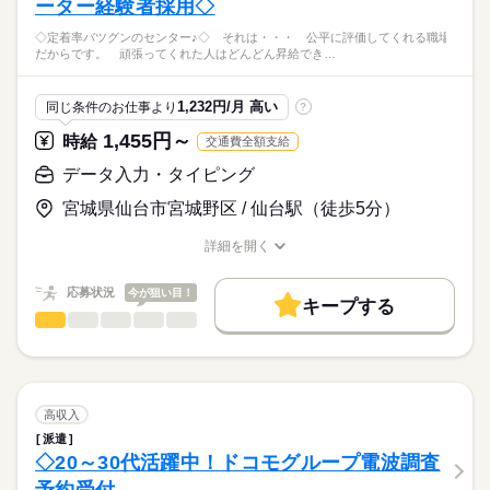
ーター経験者採用◇
・初期設定や簡単な操作に関してお遠隔操作
しずか
にぎやか
応募資格
職場の様子
・お客様との直接の会話はありません
大手企業
服装自由
週払い
禁煙・分煙
駅5分以内
土曜 日曜 祝日
休日・休暇
◇定着率バツグンのセンター♪◇ それは・・・ 公平に評価してくれる職場
◇長期勤務できる方
（すべてショップスタッフからの指示により操作します）
だからです。 頑張ってくれた人はどんどん昇給でき…
バイク自転車
派遣活躍中
ルーティン
英語不要
◇PC操作可能な方
※操作に関しては初期設定等の
週休2日制（土日祝）
大手企業で安心して働ける環境です♪
◇ドコモショップ経験ある方歓迎
簡単なサポートになります。
◆仙台駅から徒歩圏内
活かせるスキル
◇携帯電話販売経験ある方（必須）
イレギュラーな案内はほとんどありません。
1,232円/月 高い
同じ条件のお仕事より
?
◆服装はオフィスカジュアル
◇キャリアショップ経験ある方大歓迎
続きを読む
Word
Excel
◆綺麗なオフィスです♪
1,455円～
時給
交通費全額支給
※派遣先での研修制度が整っている環境です♪
来社不要！自宅にいながらカンタン派遣登録
データ入力・タイピング
（所要時間は15～30分程度）
時給
給与
>詳しい募集要項をすべて見る
お仕事の特徴
宮城県仙台市宮城野区 / 仙台駅（徒歩5分）
時給1350円～（ドコモ経験者は時給1380円～）
基本特徴
詳細を開く
月収例：226,800円～ +残業代
20代活躍
30代活躍
応募する
職種/応募資格
お仕事の特徴
給与/時間/休日
（時給×8時間×21日） +残業代
募集条件
続きを読む
応募状況
今が狙い目！
キープする
※交通費：社内規定有
勤務先公開
即日スタート
続きを読む
データ入力・タイピング
職種
低い
高い
多い年齢層
就業時間・曜日
≪福利厚生完備≫
◇定着率バツグンのセンター♪◇
長期
期間・時間
社会保険、厚生年金、有給休暇、健康診断など
それは・・・
残20未満
平日休み
シフト勤務
9：45～18：45（各休憩60分）
ひとりで
みんなで
仕事の仕方
公平に評価してくれる職場だからです。
※残業5～10時間/月
続きを読む
働き方・環境
◇週払制度もあります（社内規定あり）。
頑張ってくれた人はどんどん昇給できます！
高収入
続きを読む
大手企業
服装自由
週払い
禁煙・分煙
駅5分以内
しずか
にぎやか
職場の様子
派遣
◆ドコモグループ総合受付チャットセンターで
◇20～30代活躍中！ドコモグループ電波調査
流通・小売関連
月曜 火曜 水曜 木曜 金曜 土曜 日曜 祝日
休日・休暇
業界
派遣活躍中
英語不要
働いてみませんか？◆