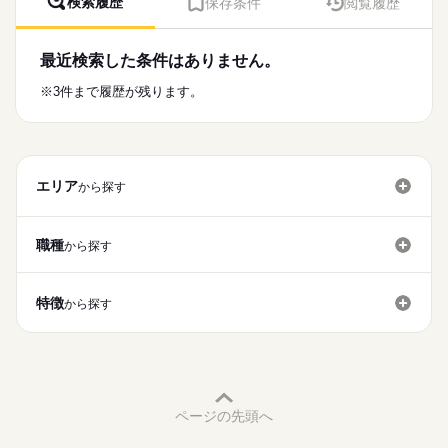
検索履歴
保存条件
閲覧履歴
※研修期間中（入社後約3ヶ月）は
◆電話対応可能な方
在宅ワーク
大手企業
ブランクOK
産休・育休
◆しっかりした研修体制が整っているため、
8：45～17：15（土曜、日曜、祝祭日休み）
月曜 火曜 水曜 木曜 金曜 土曜 日曜 祝日
休日・休暇
◆Word・Excel操作可能な方歓迎！
★研修制度が整っているため、
安心して働けます♪
◆普通自動車運転免許
服装自由
週払い
禁煙・分煙
駅5分以内
派遣活躍中
スキルアップできる環境です♪
週休2日制
◆弊社スタッフ活躍中
※研修期間は2～3ヶ月
最近検索した条件はありません。
＊20～30代の若い世代が活躍しています。
続きを読む
（シフト制、月に1回土日の連休有り）
英語不要
電話なし
（個人の研修進捗状況によって変わります）
※希望休の申請もできます。
※3件まで履歴が残ります。
ありますので、じっくりと覚えられます♪
★お友達紹介キャンペーン中★
活かせるスキル
お仕事の特徴
QUOカード・Amazonギフトのいずれか5千円分プレゼント！
時給
給与
※研修期間のうち、
続きを読む
≪福利厚生完備≫
Word
Excel
>詳しい募集要項をすべて見る
働く人の待遇向上
入社後約3ヶ月程度は、
226,130円
社会保険、厚生年金、
来社不要！自宅にいながらカンタン派遣登録
土曜・日曜・祝祭日休み
（時給×7.5h×20日＋残業15hで計上した場合）
有給休暇、健康診断など
高収入
（所要時間は15～30分程度）
エリア
から探す
応募する
基本特徴
◇週払制度もあります（社内規定あり）。
★ドコドコキャンペーン★
ドコモでの就業経験があり、新規で登録した方へ、当社から派
未経験OK
新卒・第二
20代活躍
続きを読む
遣就業3ヶ月経過後に5万円プレゼント！（社内規定あり）
職種
から探す
募集条件
長期
期間・時間
勤務先公開
交通費
即日スタート
9：00～17：30
特徴
（休憩60分、実働7.5時間）
から探す
就業時間・曜日
残10未満
土日祝休
※残業10時間/月程度
働き方・環境
大手企業
週払い
禁煙・分煙
派遣活躍中
英語不要
土曜 日曜 祝日
休日・休暇
ページの先頭へ
活かせるスキル
週休2日（土日祝休み）
Word
Excel