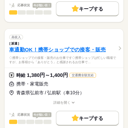
基本特徴
応募状況
今が狙い目！
キープする
月収例：218,400円～ +残業代
新卒・第二
20代活躍
30代活躍
応募する
OAオペレーター
職種
（時給×8時間×21日） +残業代
低い
高い
多い年齢層
募集条件
続きを読む
◆大手携帯電話関連企業のコンタクトセンターで
※交通費：社内規定有
勤務先公開
即日スタート
遠隔サポートのお仕事◆
続きを読む
男性
女性
男女の割合
続きを読む
就業時間・曜日
≪福利厚生完備≫
長期
期間・時間
ドコモショップへお越しいただいたお客様に対し
高収入
社会保険、厚生年金、有給休暇、健康診断など
ショップスタッフを経由し
残20未満
平日休み
シフト勤務
続きを読む
ひとりで
みんなで
9：45～18：45（各休憩60分）
仕事の仕方
派遣
遠隔サポートをしていただきます♪
※残業5～10時間/月
車通勤OK！携帯ショップでの接客・販売
働き方・環境
◇週払制度もあります（社内規定あり）。
IT・通信関連
業界
・初期設定や簡単な操作に関してお遠隔操作
大手企業
服装自由
週払い
禁煙・分煙
駅5分以内
しずか
にぎやか
応募資格
職場の様子
◇携帯ショップでの接客・販売のお仕事です◇携帯ショップは忙しい職場で
・お客様との直接の会話はありません
すが、お客様から「ありがとう」と感謝されるお仕事で…
月曜 火曜 水曜 木曜 金曜 土曜 日曜 祝日
休日・休暇
派遣活躍中
英語不要
◇長期勤務できる方
（すべてショップスタッフからの指示により操作します）
◇PC操作可能な方
※操作に関しては初期設定等の
週休2日シフト制
大手企業で安心して働ける環境です♪
1,380円～1,400円
時給
交通費全額支給
◇ドコモショップ経験ある方歓迎
簡単なサポートになります。
◆仙台駅から徒歩圏内
◇携帯電話販売経験ある方（必須）
イレギュラーな案内はほとんどありません。
※月に２日程度の希望休暇申請可。
携帯・家電販売
◆服装はオフィスカジュアル
◇キャリアショップ経験ある方大歓迎
続きを読む
（シフト表は月末作成）
◆綺麗なオフィスです♪
※派遣先での研修制度が整っている環境です♪
青森県弘前市 / 弘前駅（車10分）
来社不要！自宅にいながらカンタン派遣登録
（所要時間は15～30分程度）
時給
給与
詳細を開く
>詳しい募集要項をすべて見る
お仕事の特徴
職種/応募資格
お仕事の特徴
給与/時間/休日
時給1350円～（ドコモ経験者は時給1380円～）
基本特徴
応募状況
今が狙い目！
キープする
月収例：226,800円～ +残業代
20代活躍
30代活躍
携帯・家電販売
職種
応募する
低い
高い
多い年齢層
（時給×8時間×21日） +残業代