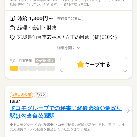
店経理を担当していただきます。・資料作成（主にE…
1,300円～
時給
交通費全額支給
経理・会計・財務
宮城県仙台市若林区 / 六丁の目駅（徒歩10分）
詳細を開く
職種/応募資格
お仕事の特徴
給与/時間/休日
応募状況
今が狙い目！
キープする
経理・会計・財務
職種
低い
高い
多い年齢層
◆専門商社での経理事務◆
男性
女性
男女の割合
経理の経験が活かせるお仕事です。
続きを読む
大手企業の支店経理を担当していただきます。
3日以内公開
高収入
続きを読む
ひとりで
みんなで
仕事の仕方
派遣
・資料作成（主にExcel、PowerPoint）
ドコモグループでの秘書◇経験必須◇最寄り
商社関連
業界
・スケジュール管理
駅は勾当台公園駅
・電話対応、来客対応
しずか
にぎやか
応募資格
職場の様子
・リスト作成（Excel）
◆ドコモグループでの秘書◆ ドコモで秘書の経験が活かせるお仕事です。主
【対象となる方】
・社内システム操作
に支店長クラスの秘書を担当していただきます。過去…
◆経理経験（必須）
◆六丁の目駅から徒歩10分
◆Word・Excel・PowerPoin操作可能な方