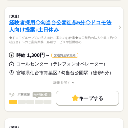
募集条件
9：00～17：30
男性
女性
男女の割合
【お仕事内容】
勤務先公開
交通費
即日スタート
（休憩60分、実働7.5時間）
続きを読む
◇宮城県内の主に官公庁向けの営業
派遣
就業時間・曜日
◇システムや商材等の提案
続きを読む
ひとりで
みんなで
仕事の仕方
経験者採用◇勾当台公園徒歩5分◇ドコモ法
◇見積書や提案書作成
残10未満
土日祝休
流通・小売関連
土曜 日曜 祝日
休日・休暇
業界
人向け提案♪土日休み
◇社内ミーティングや勉強会
働き方・環境
◇電話対応・来客対応
しずか
にぎやか
応募資格
職場の様子
週休2日制（土日祝）
◆ドコモグループでの法人向けご案内のお仕事◆大口契約の法人企業（約400
◇その他付随業務
大手企業
週払い
禁煙・分煙
駅5分以内
派遣活躍中
社担当）へのご案内業務（各種サービスや新機種の…
【対象となる方】
※イベントのため、月1~2回ほど土日出勤可能性有
◆営業経験（必須）
英語不要
◆宿泊を伴う出張はありません
その場合は、平日にお休みを振替
◆勾当台公園駅近くの勤務地
◆長期でお仕事したい方！
1,300円～
時給
交通費全額支給
◆綺麗なオフィスです♪
活かせるスキル
◆普通自動車運転免許（運転必須）
≪福利厚生完備≫
◆しっかりした研修体制が整っています♪
コールセンター（テレフォンオペレーター）
PC（Word・Excel・PowerPoint）操作可能な方
続きを読む
社会保険、厚生年金、有給休暇、健康診断など
Word
Excel
PowerPoint
★★男性・女性活躍中★★
宮城県仙台市青葉区 / 勾当台公園駅（徒歩5分）
＊20~40代の男性・女性が活躍しています。
時給
給与
詳細を開く
>詳しい募集要項をすべて見る
来社不要！自宅にいながらカンタン派遣登録
職種/応募資格
お仕事の特徴
給与/時間/休日
◆時給×7.5h×20日＝247,500円＋残業代
お仕事の特徴
（所要時間は15～30分程度）
★時給アップの可能性有り！
応募状況
今が狙い目！
働く人の待遇向上
キープする
★交通費実費支給（ただし社内規定有）
応募する
コールセンター（テレフォンオペレーター）
職種
高収入
低い
高い
多い年齢層
◇週払制度（社内規定あり）もあります！
◆ドコモグループでの法人向けご案内のお仕事◆
基本特徴
男性
女性
男女の割合
20代活躍
30代活躍
40代活躍
正社員登用
大口契約の法人企業（約400社担当）へのご案内業務
続きを読む
続きを読む
長期
期間・時間
（各種サービスや新機種のご案内、
派遣