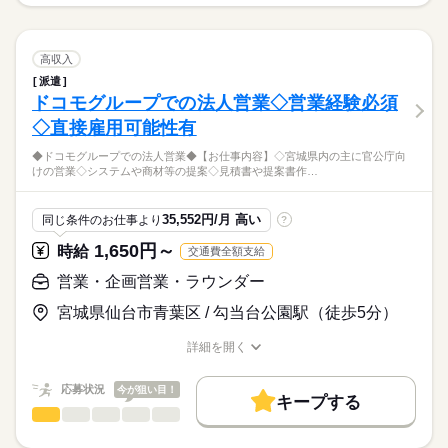
◆ドコモグループでのラウンダー◆
長期
期間・時間
募集条件
シフト制（変形労働制）
男性
女性
男女の割合
【お仕事内容】
勤務先公開
交通費
即日スタート
■9：30～19：30
続きを読む
◇東北6県の家電量販店を巡回
高収入
（各休憩60分、早番・遅番のシフト勤務）
就業時間・曜日
◇各店舗の責任者との打ち合わせや進捗管理
続きを読む
ひとりで
みんなで
仕事の仕方
派遣
◇店舗スタッフへの指導
残20未満
平日休み
シフト勤務
ドコモグループでの法人営業◇営業経験必須
◆月の残業は20時間程度
流通・小売関連
業界
◇POP作成
◇直接雇用可能性有
働き方・環境
◇社内ミーティング
しずか
にぎやか
応募資格
職場の様子
◇Word・Excel・PowerPointでの書類作成
大手企業
制服あり
週払い
禁煙・分煙
バイク自転車
◆ドコモグループでの法人営業◆【お仕事内容】◇宮城県内の主に官公庁向
【対象となる方】
休日・休暇
◇電話対応・来客対応
けの営業◇システムや商材等の提案◇見積書や提案書作…
◆ドコモショップや家電量販店でのドコモコーナーでの販売経験
車OK
派遣活躍中
英語不要
◇その他付随業務
週休2日シフト制
◆仙台駅近くの勤務地
ある方（必須）
◆綺麗なオフィスです♪
活かせるスキル
◆長期でお仕事したい方！
◆遠方の巡回先へは新幹線やレンタカーを使用
35,552円/月 高い
同じ条件のお仕事より
?
◆しっかりした研修体制が整っています♪
◆普通自動車運転免許
続きを読む
◆遠方へ出張の際は宿泊有（直行直帰あり）
Word
Excel
PowerPoint
◆出張可能な方
1,650円～
時給
交通費全額支給
★★男性・女性活躍中★★
◆PC（Word・Excel・PowerPoint）操作可能な方
≪福利厚生完備≫
営業・企画営業・ラウンダー
時給
給与
社会保険、厚生年金、有給休暇、健康診断など
>詳しい募集要項をすべて見る
＊20~40代の男性・女性が活躍しています。
宮城県仙台市青葉区 / 勾当台公園駅（徒歩5分）
◆時給×7.5h×20日＝300,000円
お仕事の特徴
★時給アップの可能性有り！
来社不要！自宅にいながらカンタン派遣登録
働く人の待遇向上
詳細を開く
★交通費実費支給（ただし社内規定有）
（所要時間は15～30分程度）
応募する
職種/応募資格
お仕事の特徴
給与/時間/休日
高収入
◇週払制度（社内規定あり）もあります！
応募状況
今が狙い目！
基本特徴
キープする
営業・企画営業・ラウンダー
職種
低い
高い
多い年齢層
20代活躍
30代活躍
40代活躍
続きを読む
◆ドコモグループでの法人営業◆
長期
期間・時間