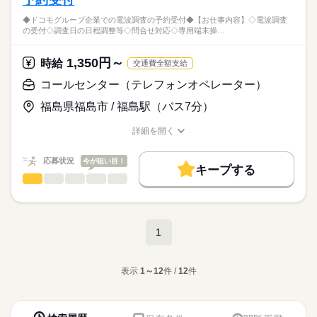
予約受付
応募資格
週休2日シフト制
チャットでの
◆ドコモグループ企業での電波調査の予約受付◆【お仕事内容】◇電波調査
◆ドコモチャット経験やドコモショップでの経験ある方
お客様からの各種サービス・
※月に２日程度の希望休暇申請可。
の受付◇調査日の日程調整等◇問合せ対応◇専用端末操…
◆ドコモでの経験がある方（ALADIN操作経験必須）
住所変更などの問い合わせ対応、
（シフト表は月末作成）
◆服装はビジネスカジュアル♪
◆長期でお仕事したい方にオススメです！
各種申込み受付対応、
◆在宅勤務に対応できる方
1,350円～
データ入力等をしていただきます＾＾
時給
交通費全額支給
☆マッサージチェア・冷蔵庫・電子レンジ・
続きを読む
★電話対応は一切ありません！！
自動販売機完備！！
コールセンター（テレフォンオペレーター）
≪福利厚生完備≫
★研修終了後は、在宅勤務となります！
無料ドリンクやキャンディー
続きを読む
社会保険、厚生年金、
なんかもあります（＊＾-＾＊）
福島県福島市 / 福島駅（バス7分）
有給休暇、健康診断など
時給
給与
※約2～3ヶ月間の派遣先での研修制度
>詳しい募集要項をすべて見る
（個人の研修進捗状況によって変わります）
【給与補足】
詳細を開く
お仕事の特徴
来社不要！自宅にいながらカンタン派遣登録
が整っています♪
職種/応募資格
お仕事の特徴
給与/時間/休日
月収例：265,529円以上可能です
（所要時間は15～30分程度）
働く人の待遇向上
（時給×7.5h×22日＋残業代）＋手当あり♪
応募状況
今が狙い目！
応募する
キープする
高収入
コールセンター（テレフォンオペレーター）
職種
※研修期間の時給は1400円になります！
続きを読む
低い
高い
多い年齢層
基本特徴
◆ドコモグループ企業での
☆交通費実費支給
20代活躍
30代活躍
電波調査の予約受付◆
続きを読む
ひとりで
みんなで
仕事の仕方
（ただし社内規定有）
長期
期間・時間
続きを読む
募集条件
1
【お仕事内容】
8：45～17：15・
◆各種インセンティブや手当あり
◇電波調査の受付
勤務先公開
大量募集
1ヵ月以内にスタート
主婦・主夫
続きを読む
しずか
にぎやか
11：45～20：15の
職場の様子
◆昇給あり
◇調査日の日程調整等
2交代シフト勤務
就業時間・曜日
◆残業は15時間/月程度お任せします♪
流通・小売関連
表示
1～12
件 /
12
件
業界
◇問合せ対応
（休憩60分、実働7.5時間、
◇専用端末操作
残20未満
平日休み
シフト勤務
応募資格
輪番制シフト勤務）
続きを読む
◇週払制度（社内規定あり）もあり！
◇書類作成 など
◆接客・オペレーター経験のある方大歓迎
働き方・環境