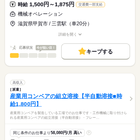
1,500円～1,875円
時給
交通費一部支給
・ベテラン社員が丁重に手順を教えてくれるので安心です
お仕事の特徴
機械オペレーション
時給
給与
・女性が多く活躍している職場です
基本特徴
>詳しい募集要項をすべて見る
滋賀県甲賀市 / 三雲駅（車20分）
【勤務時間】
未経験OK
20代活躍
30代活躍
40代活躍
50代活躍
A,8：20～17：00（実働7.67時間）
※入社前に工場見学あります： 職場、仕事内容を事前に確認で
詳細を開く
募集条件
B,9：30～15：00（実働4.67時間）
応募する
きるので安心です
職種/応募資格
お仕事の特徴
給与/時間/休日
C,10：20～16：00（実働4.83時間）
交通費
勤務地固定
主婦・主夫
続きを読む
※A～Cの固定勤務です。都合の良い勤務時間を選んでください
続きを読む
応募状況
今が狙い目！
キープする
※勤務時間、週3日4日勤務の相談可
就業時間・曜日
機械オペレーション
職種
ひとりで
みんなで
仕事の仕方
残業なし
1日7h以下
16時前退社
扶養内
Wワーク可
【給与詳細】 時間給 1,300円
自社ブランドのアルミ商品製造工場でのお仕事です
長期
期間・時間
A,時給1,300円×7.67ｈ×20日＝199,420円（フルタイム）
週4日
土日祝休
平日休み
家庭都合休可
【勤務時間】【フルタイム、短時間、週3日、4日勤務OK】
しずか
にぎやか
職場の様子
B,時給1,300円×4.67ｈ×17日＝103,207円（年収130万円未満）
・入荷したアルミフレーム（4メートル長尺）の切断機オペレー
働き方・環境
C,時給1,300円×4.83ｈ×17日＝106,743円（年収130万円未満）
ター
高収入
A 8：20～17：00（週5日勤務：実働7.67時間）
社会保険制度
制服あり
週払い
禁煙・分煙
・切断機は寸法を入力すれば自動で数本を切断します
続きを読む
B 9：30～15：00（週4日勤務：実働4.67時間）
派遣
★各種保険完備（健康保険・厚生年金・雇用保険・労災保険）
メーカー関連
業界
・アルミフレームを切断機にセットしサイズを入力してスター
バイク自転車
車OK
派遣活躍中
少人数
ルーティン
産業用コンベアの組立溶接【半自動溶接■時
C 10：20～16：00（週4日勤務：実働4.83時間）
続きを読む
★制服貸与あり
ト
D 9：00～16：00（週3日勤務：実働6.00時間）
★バイク・車通勤OK
給1,800円】
・切断されたアルミフレームの切子をエアブローします
英語不要
PC不要
電話なし
応募資格
E 9：30～16：30（週3日勤務：実働6.00時間）
★無料駐車場完備
・後工程の人とクリーニングや梱包もお願いします
F 10：20～17：00（週3日勤務：実働5.83時間）
産業用コンベアを製造している工場でのお仕事です・工作機械に取り付けら
特に必要な資格はありません
土曜 日曜 祝日
休日・休暇
★有給休暇あり
・業務手順はベテラン社員が丁重に教えてくれるので安心です
時給1,500円～1,875円★長期スタッフ★夜勤専属のお仕事★55
れる産業用コンベアの組立溶接（半自動溶接）・フレー…
長期で勤務を考えている方
★交通費別途支給（上限350円/日 迄）
・日勤時間での研修あり（勤務時間参照）
土曜日・日曜日・祝日・他平日 （ＧＷ、お盆、年末年始の大
歳迄のスタッフ活躍中
※固定勤務です。都合の良い勤務時間を選んでください
型連休あり）
※入社前に工場見学をして仕事内容を確認できるので安心
58,080円/月 高い
同じ条件のお仕事より
?
※その他、勤務時間、出勤曜日の相談可
時給
給与
※空調完備の新工場なので職場環境はとても良好
>詳しい募集要項をすべて見る