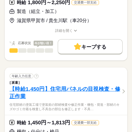
お仕事の特徴
1,800円～2,250円
時給
交通費一部支給
【月収例30万円】
※残業はありません
働く人の待遇向上
製造（組立・加工）
時給1,500円×8ｈ×21日＝252,000円
高収入
応募する
滋賀県甲賀市 / 貴生川駅（車20分）
【休憩時間】
基本特徴
深夜375円×5.62ｈ×21日＝44,257円
続きを読む
午前10分 お昼40分 午後10分 合計60分
詳細を開く
未経験OK
30代活躍
40代活躍
50代活躍
続きを読む
職種/応募資格
お仕事の特徴
給与/時間/休日
残業1,875円×5ｈ＝9,375円
募集条件
【休日休暇】
長期
期間・時間
応募状況
今が狙い目！
キープする
合計 305,632円
土曜日・日曜日・祝日・他平日1～2日（週5日・4日勤務・3
交通費
勤務地固定
製造（組立・加工）
職種
【勤務時間】
ひとりで
みんなで
仕事の仕方
日勤務）
19：30～4：30（実働8時間）
※交通費別途支給（1日上限400円迄）会社規定による
※GW・お盆・年末年始の大型連休あり
就業時間・曜日
産業用コンベアを製造している工場でのお仕事です
【休憩時間】
残20未満
土日祝休
21：30～（7分） 23：00～（45分） 2：00～（8分） 合計6
しずか
にぎやか
職場の様子
・工作機械に取り付けられる産業用コンベアの組立溶接（半自
0分
続きを読む
動溶接）
働き方・環境
年齢入力任意
?
※残業前4：30～（15分）
・フレームの枠組み溶接や、パネルを貼り合わせる仕上げ溶接
続きを読む
社会保険制度
研修制度
制服あり
週払い
禁煙・分煙
※残業は月5～20時間程を予定
派遣
メーカー関連
業界
のお仕事です
【時給1,450円】住宅用パネルの目視検査・修
土曜 日曜 祝日
休日・休暇
・鉄板は2,3ｍ 3,2ｍの部材溶接
バイク自転車
車OK
派遣活躍中
ルーティン
【日勤研修】
正作業
・1人１台の担当となり達成感があります
応募資格
土曜日・日曜日・祝日（年6回の土曜日が出勤日となります）
夜勤時間では教育ができないので日勤時間で2週間から1か月程
英語不要
PC不要
電話なし
・作業テーブルも電動で上下に動くので作業姿勢も確保できま
度の研修を実施します
住宅部材の塗装工場で塗装前の部材検査や修正作業・梱包・荷造・部材のキ
・半自動溶接の経験（３年以上）
す
GW,お盆・年末年始の大型連休あり（会社カレンダーあり 年間
日勤専属★時給1,800円 月収例30万★長期勤務★職場は空調完
ズやゴミ付着を検査し不具合の部位を修正します・不具…
8：30～17：30（実働8時間）
・アーク溶接特別教育
・コンベアを作業テーブル上で回転させるのに天井クレーンを
休日122日）
備
・玉掛け技能講習
使います
・クレーンの運転の特別教育（5ｔ未満）
1,450円～1,813円
・作業方法はベテラン社員が丁重に教えてくれるので安心です
時給
交通費一部支給
※資格が１点不足の方は無料で資格取得できる制度あり
梱包・仕分け・検品
お仕事の特徴