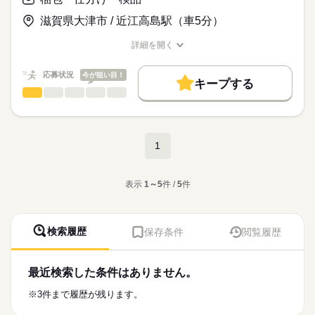
・入社前に工場見学をして仕事内容を確認できるので安心です
・職場は空調完備の働きやすさ
働く人の待遇向上
滋賀県大津市 / 近江高島駅（車5分）
時給
給与
>詳しい募集要項をすべて見る
高収入
・年間休日121日
【月収例30万円】
詳細を開く
・OJT研修あり
職種/応募資格
お仕事の特徴
給与/時間/休日
基本特徴
時給1,800円×7.83ｈ×21日＝295,974円
40代活躍
50代活躍
応募状況
今が狙い目！
応募する
続きを読む
キープする
梱包・仕分け・検品
職種
残業2,250円×5ｈ＝11,250円
続きを読む
募集条件
ひとりで
みんなで
仕事の仕方
住宅部材の塗装工場で塗装前の部材検査や修正作業・梱包・荷
交通費
勤務地固定
合計 307,224円
造
しずか
にぎやか
職場の様子
就業時間・曜日
長期
期間・時間
1
※交通費別途支給（1日上限500円迄）会社規定による
・部材のキズやゴミ付着を検査し不具合の部位を修正します
残20未満
土日祝休
【勤務時間】
※残業は月に0時間～20時間程
・不具合の部位はペーパー掛け等で修正します
続きを読む
8：00～16：40（実働7時間50分）
メーカー関連
業界
働き方・環境
・治具を使って部材のハンガー掛けをお願いします
【待遇・福利厚生】
表示
1～5
件 /
5
件
・塗装された部材の外観検査をして梱包・荷造をお願いします
大手企業
社会保険制度
研修制度
資格支援
制服あり
【休憩時間】
・各種社会保険制度完備
・その他、治具や設備の清掃もお願いします
応募資格
・12：00～12：50 ・16：40～16：50
続きを読む
・社員食堂あり（給与天引き）
週払い
禁煙・分煙
バイク自転車
車OK
社員食堂
・業務手順はベテラン社員が丁重に教えてくれるので安心です
※サービス休憩として午前10分、午後10分
・週払い制度あり（週25,000円迄）
・資格は特に必要ありません
検索履歴
保存条件
閲覧履歴
時給1,450円★月収例25万円★長期・日勤スタッフ大募集★
派遣活躍中
英語不要
電話なし
・資格取得支援制度あり
※目視でキズやゴミ付着が確認できる方（メガネOK）
※入社前に工場見学をして仕事内容を確認できるので安心
土曜 日曜 祝日
休日・休暇
・車、バイク通勤可
・社員登用制度あり
※職場は落ち着いた雰囲気でサポート体制も万全
土曜日・日曜日・一部祝日休み
最近検索した条件はありません。
お仕事の特徴
時給
給与
GW、お盆、年末年始の大型連休あり（会社カレンダー）
>詳しい募集要項をすべて見る
基本特徴
【月収例 25万円】
※3件まで履歴が残ります。
未経験OK
30代活躍
40代活躍
50代活躍