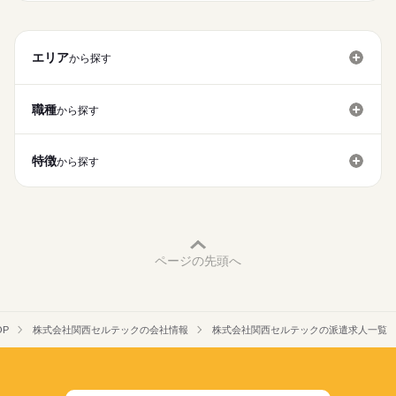
時給1,450円×8ｈ×21日＝243,600円
応募する
募集条件
残業1,813円×5ｈ＝9,065円
続きを読む
交通費
勤務地固定
続きを読む
エリア
から探す
合計 252,665円
就業時間・曜日
長期
期間・時間
残20未満
土日祝休
※交通費別途支給（1日上限400円迄）会社規定による
職種
から探す
【勤務時間】8：00～17：00（実働8時間）
働き方・環境
・社員食堂あり（仕出し弁当）
社会保険制度
研修制度
制服あり
週払い
禁煙・分煙
【休憩時間】12：00～12：50 15：00～15：10 合計60
・車・バイク通勤可
特徴
分
から探す
・制服貸与
バイク自転車
車OK
英語不要
続きを読む
・週払い制度あり（週20,000円迄）会社規定
【残業】月に0～20時間程を予定しております
土曜 日曜 祝日
休日・休暇
土曜日・日曜日・祝日（祝日のある週の土曜日は出勤の場合が
ページの先頭へ
あります）
GW,お盆・年末年始の大型連休あり（会社カレンダー年間休日1
20日）
OP
株式会社関西セルテックの会社情報
株式会社関西セルテックの派遣求人一覧