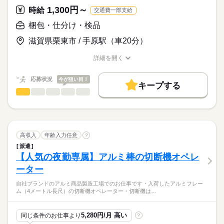
★土日祝休み ＧＷ．お盆、年末年始休暇あり★現地面接あり
1,300円～
★入社前に工場見学をして仕事内容・職場の雰囲気が確認できる
時給
交通費一部支給
★週払いOK★各種保険完備★
ので安心
梱包・仕分け・検品
時給
給与
>詳しい募集要項をすべて見る
（月収例 20万円）
滋賀県栗東市 / 手原駅（車20分）
お仕事の特徴
時給 1,300円 × 7.67ｈ × 20日 ＝ 199,420円
基本特徴
詳細を開く
応募する
職種/応募資格
お仕事の特徴
給与/時間/休日
残業 1,625円 × 5ｈ ＝ 8,125円
新卒・第二
20代活躍
30代活躍
40代活躍
50代活躍
続きを読む
応募状況
今が狙い目！
募集条件
キープする
合計 207,545円
梱包・仕分け・検品
職種
ひとりで
みんなで
交通費
勤務地固定
主婦・主夫
仕事の仕方
続きを読む
交通費別途支給（上限350円/日迄）会社規定による
長期
期間・時間
（勤務地）滋賀県栗東市（石部高校近く）
就業時間・曜日
8：20 ～ 17：00 （実働 7時間40分）
しずか
にぎやか
職場の様子
残業時間は実働８時間以上より対象となります
（クリーンルームで医療機器の検査・組立のお仕事です）
残10未満
土日祝休
高収入
年齢入力任意
?
※休憩時間（午前10分 お昼40分 午後10分）合計60分
働き方・環境
週払い制度あり（週25,000円迄）
・入荷した医療用チューブや付属品にキズやホコリが付着して
続きを読む
（残業前10分）
派遣
メーカー関連
業界
いないか目視検査
大手企業
ブランクOK
社会保険制度
制服あり
続きを読む
【人気の夜勤専属】アルミ棒の切断機オペレ
※残業は現在、月に0～5時間程度お願いすることがあります
週払い
禁煙・分煙
バイク自転車
車OK
派遣活躍中
★各種保険完備（健康保険・厚生年金・雇用保険・労災保険）
ーター
・医療用チューブに付属部品を取付けます
応募資格
★週払いOK（週25,000円まで）
英語不要
PC不要
電話なし
※実働８時間以上より残業1.25倍となります
土曜 日曜 祝日
休日・休暇
自社ブランドのアルミ商品製造工場でのお仕事です・入荷したアルミフレー
★制服貸与あり
・20代 ～ 55歳迄の女性活躍中
・再度、上記の完成品にキズやホコリが付着していないか目視
女性スタッフ活躍中◆選べる勤務時間/短時間勤務OK/残業ナシ
ム（4メートル長尺）の切断機オペレーター・切断機は…
★バイク・車通勤OK
検査
土曜日・日曜日・祝日
★長期のお仕事★土日祝休み ＧＷ．お盆、年末年始の大型連
★無料駐車場完備
・未経験者歓迎
※会社カレンダー有 ＧＷ、お盆、年末年始の連休あり
休あり★現地面接あり★週払いOK★各種保険完備★
★有給休暇あり
・完成品を化粧箱に入れ商品シールを貼り付けて完成です
5,280円/月 高い
同じ条件のお仕事より
?
★交通費別途支給（上限350円/日 迄）
・製造・加工・検査・検品・仕分け梱包・軽作業の経験者歓迎