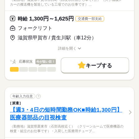
カーの搬送機を製造している工場でのお仕事です）…
1,300円～1,625円
時給
交通費一部支給
フォークリフト
滋賀県甲賀市 / 貴生川駅（車12分）
詳細を開く
職種/応募資格
お仕事の特徴
給与/時間/休日
応募状況
今が狙い目！
キープする
フォークリフト
職種
男性
女性
男女の割合
（勤務地）滋賀県甲賀市水口町（西友水口店から車で7分）
ひとりで
みんなで
仕事の仕方
（大手機械メーカーの搬送機を製造している工場でのお仕事で
続きを読む
す）
年齢入力任意
?
続きを読む
しずか
にぎやか
職場の様子
派遣
・フォークリフトで部品の入庫や製品の出荷をお願いします
【週3・4日の短時間勤務OK■時給1,300円】
メーカー関連
業界
・部品を開梱し検品（数量・不良品チェック）
医療器部品の目視検査
・完成部品をラップ梱包しリフト出荷
応募資格
・空いた時間にドライバーで簡単な部品取付けもお願いします
（勤務地）滋賀県栗東市（石部高校近く） （クリーンルームで医療機器の
・20代～60歳位迄の男性活躍中
・ベテラン社員が親切丁寧に教えてくれるので安心
検査・組立のお仕事です）・入荷した医療用チューブ…
・現在、男女20名程のアットホームな職場です
時給1,300円～1,625円★男女20名程のアットホームな職場です
・フォークリフト運転技能講習（カウンター使用）