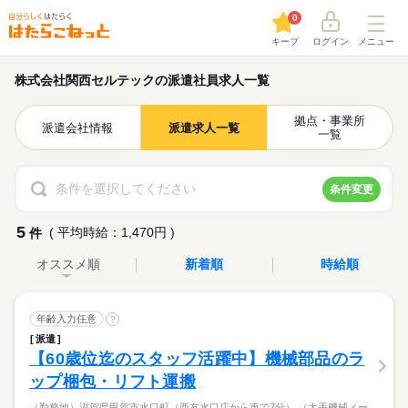
0
キープ
ログイン
メニュー
株式会社関西セルテックの派遣社員求人一覧
拠点・事業所
派遣会社情報
派遣求人一覧
一覧
条件を選択してください
条件変更
5
( 平均時給：1,470円 )
件
オススメ順
新着順
時給順
年齢入力任意
?
派遣
【60歳位迄のスタッフ活躍中】機械部品のラ
ップ梱包・リフト運搬
（勤務地）滋賀県甲賀市水口町（西友水口店から車で7分） （大手機械メー