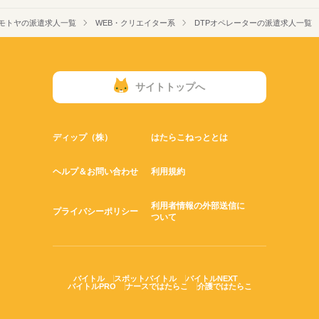
モトヤの派遣求人一覧
WEB・クリエイター系
DTPオペレーターの派遣求人一覧
サイトトップへ
ディップ（株）
はたらこねっととは
ヘルプ＆お問い合わせ
利用規約
利用者情報の外部送信に
プライバシーポリシー
ついて
バイトル
スポットバイトル
バイトルNEXT
バイトルPRO
ナースではたらこ
介護ではたらこ