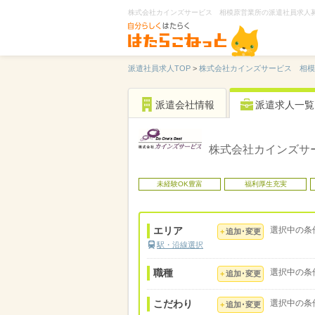
株式会社カインズサービス 相模原営業所の派遣社員求人
派遣社員求人TOP
>
株式会社カインズサービス 相模
派遣会社情報
派遣求人一覧
株式会社カインズサ
未経験OK豊富
福利厚生充実
エリア
選択中の条
追加･変更
駅・沿線選択
職種
選択中の条
追加･変更
こだわり
選択中の条
追加･変更