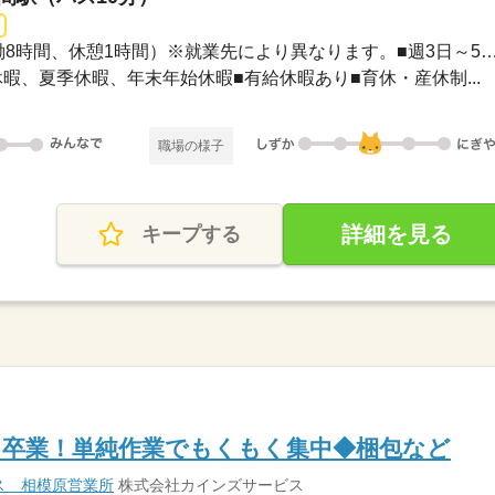
長期 / 9：00～18：00（実働8時間、休憩1時間）※就業先により異なります。
GW休暇、夏季休暇、年末年始休暇■有給休暇あり■育休・産休制...
職場の様子
詳細を見る
キープする
ら卒業！単純作業でもくもく集中◆梱包など
ス 相模原営業所
株式会社カインズサービス