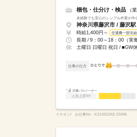
梱包・仕分け・検品
（業
未経験でも安心のシンプル作業が中心
神奈川県藤沢市 / 藤沢
時給1,400円～
交通費一部支給
土曜日 日曜日 祝日 / ■
仕事の仕方
応募バロメーター
人気上昇中!
イチオシ!
お仕事No：
KS10002KE-25096