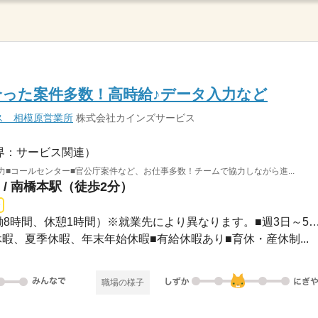
った案件多数！高時給♪データ入力など
ス 相模原営業所
株式会社カインズサービス
界：サービス関連）
力■コールセンター■官公庁案件など、お仕事多数！チームで協力しながら進...
/ 南橋本駅（徒歩2分）
長期 / 9：00～18：00（実働8時間、休憩1時間）※就業先により異なります。
GW休暇、夏季休暇、年末年始休暇■有給休暇あり■育休・産休制...
職場の様子