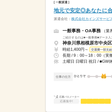
[ 一般派遣 ]
地元で安定◎あなたに合
派遣会社：
株式会社カインズサービ
一般事務・OA事務
（業
ご紹介するのは■一般事務■データ入
神奈川県相模原市中央区 
時給1,400円～
交通費一部支給
土曜日 日曜日 祝日 / ■
仕事の仕方
応募バロメーター
応募集中!