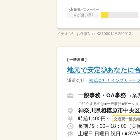
応募バロメーター
今が狙い目!
イチオシ!
お仕事No：
KS10001JE-250913
[ 一般派遣 ]
地元で安定◎あなたに合
派遣会社：
株式会社カインズサービ
一般事務・OA事務
（業
ご紹介するのは■一般事務■データ入
神奈川県相模原市中央区 
時給1,400円～
交通費一部支給
土曜日 日曜日 祝日 / ■