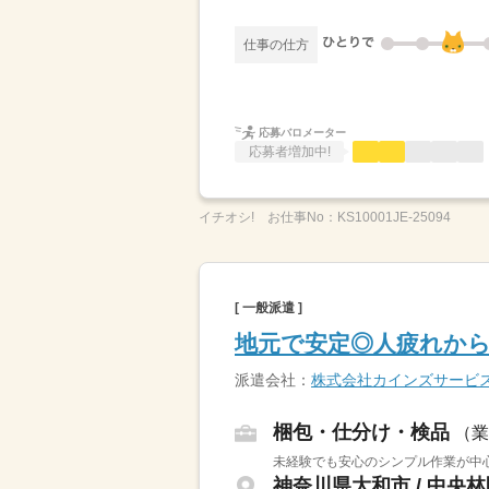
仕事の仕方
応募バロメーター
応募者増加中!
イチオシ!
お仕事No：
KS10001JE-25094
[ 一般派遣 ]
地元で安定◎人疲れか
派遣会社：
株式会社カインズサービ
梱包・仕分け・検品
（業
未経験でも安心のシンプル作業が中心
神奈川県大和市 / 中央