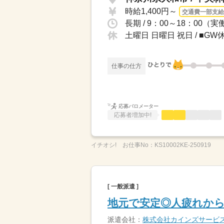
時給1,400円～
交通費一部支給
土曜日 日曜日 祝日 / ■
仕事の仕方
応募バロメーター
応募者増加中!
イチオシ!
お仕事No：
KS10002KE-250919
[ 一般派遣 ]
地元で安定◎人疲れか
派遣会社：
株式会社カインズサービ