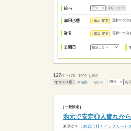
給与
雇用形態
選択中の条
追加･変更
業界
選択中の条
追加･変更
公開日
127
件中 / 76～100件を表示
表
オススメ順
新着順
時給順
[ 一般派遣 ]
地元で安定◎人疲れか
派遣会社：
株式会社カインズサービ