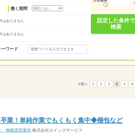
月収換算
-
働く期間
設定した条件で
件はありません
検索
件はありません
キーワード
前へ
1
2
3
4
5
6
示
ら卒業！単純作業でもくもく集中◆梱包など
ス 相模原営業所
株式会社カインズサービス