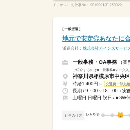
イチオシ!
お仕事No：
KS10001JE-250922
[ 一般派遣 ]
地元で安定◎あなたに合
派遣会社：
株式会社カインズサービ
一般事務・OA事務
（業
ご紹介するのは■一般事務■データ入
神奈川県相模原市中央区 
時給1,400円～
交通費一部支給
土曜日 日曜日 祝日 / ■
仕事の仕方