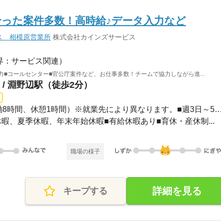
った案件多数！高時給♪データ入力など
ス 相模原営業所
株式会社カインズサービス
界：サービス関連）
力■コールセンター■官公庁案件など、お仕事多数！チームで協力しながら進...
/ 淵野辺駅（徒歩2分）
長期 / 9：00～18：00（実働8時間、休憩1時間）※就業先により異なります。
GW休暇、夏季休暇、年末年始休暇■有給休暇あり■育休・産休制...
職場の様子
詳細を見る
キープする