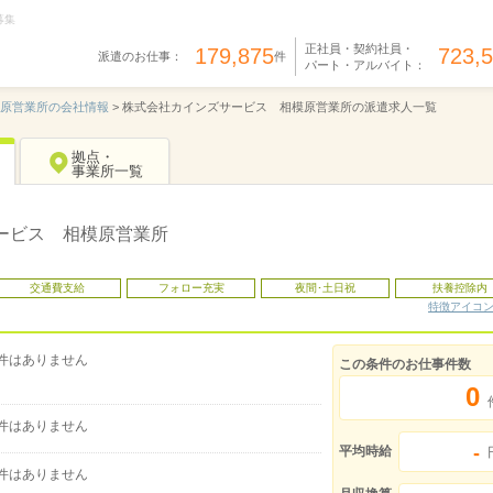
募集
正社員・契約社員・
179,875
723,
派遣のお仕事：
件
パート・アルバイト：
原営業所の会社情報
>
株式会社カインズサービス 相模原営業所の派遣求人一覧
拠点・
事業所一覧
ービス 相模原営業所
交通費支給
フォロー充実
夜間･土日祝
扶養控除内
特徴アイコ
件はありません
この条件のお仕事件数
0
件はありません
-
平均時給
件はありません