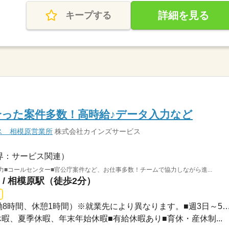
詳細を見る
キープする
った案件多数！高時給♪データ入力など
ス 相模原営業所
株式会社カインズサービス
界：サービス関連）
力■コールセンター■官公庁案件など、お仕事多数！チームで協力しながら進...
/ 相模原駅（徒歩2分）
長期 / 9：00～18：00（実働8時間、休憩1時間）※就業先により異なります。
GW休暇、夏季休暇、年末年始休暇■有給休暇あり■育休・産休制...