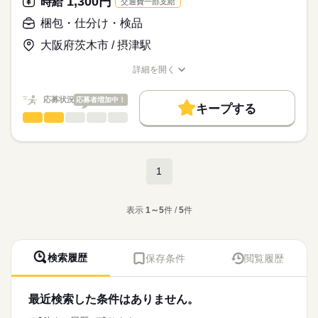
1,300円
時給
交通費一部支給
・検品： 商品にキズや破れがないか、目視でサクッとチェック
【給与備考】
■給与例
お仕事の特徴
梱包・仕分け・検品
・梱包： 完成した商品を、出荷用の段ボールに詰める。
183,750円
応募する
基本特徴
大阪府茨木市 / 摂津駅
（時給1,250円×7時間×21日）
続きを読む
未経験OK
20代活躍
30代活躍
40代活躍
50代活躍
詳細を開く
【交通費備考】
職種/応募資格
お仕事の特徴
給与/時間/休日
募集条件
バイク通勤OK！
（ガソリン代支給）
交通費
主婦・主夫
長期
履歴書不要
期間・時間
応募状況
応募者増加中！
続きを読む
キープする
梱包・仕分け・検品
職種
09：00～17：00
就業時間・曜日
男性
女性
男女の割合
※基本、残業はありません。
▼具体的には…
残業なし
週4日
土日祝休
家庭都合休可
・荷物の種類別に仕分け
ひとりで
みんなで
仕事の仕方
働き方・環境
・出荷準備
続きを読む
1
土曜 日曜 祝日
休日・休暇
・簡単な検品作業
ブランクOK
社会保険制度
バイク自転車
英語不要
続きを読む
年間休日120日以上
しずか
にぎやか
職場の様子
PC不要
電話なし
作業はシンプルで未経験の方も簡単にマスターできます！
・完全週休2日制（土・日・祝休み）
その他
表示
1～5
件 /
5
件
業界
・お盆、年末年始
応募資格
◆学歴不問です。
検索履歴
保存条件
閲覧履歴
◆経験不問です。
未経験でもカンタン！荷物を仕分けるだけ！
現在、弊社スタッフが活躍中の職場♪車通勤Okです！
【こんな方が活躍中】
最近検索した条件はありません。
◇20代～60代まで幅広く活躍中♪