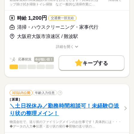
ップ掛け拭き掃除トイレ掃除 など一般的な清掃作業に…
1,200円
時給
交通費一部支給
清掃・ハウスクリーニング・家事代行
大阪府大阪市浪速区 / 難波駅
詳細を開く
職種/応募資格
お仕事の特徴
給与/時間/休日
応募状況
今が狙い目！
キープする
清掃・ハウスクリーニング・家事代行
職種
男性
女性
男女の割合
難波駅直結の商業施設内の清掃をお任せします！
ひとりで
みんなで
仕事の仕方
具体的には・・・
続きを読む
掃除機
3日以内公開
年齢入力任意
?
モップ掛け
続きを読む
しずか
にぎやか
職場の様子
派遣
拭き掃除
＼土日祝休み／勤務時間相談可！未経験◎送
サービス関連
業界
トイレ掃除 など
り状の整理メイン！
応募資格
一般的な清掃作業になります。
物流会社で、送り状のファイリングメインのお仕事です！具体的には・・・
◆学歴・経験不問
◆データの入力◆伝票・送り状の発行◆荷物の送り状の…
研修も充実しているので、安心して
★難波駅直結★商業施設内の清掃スタッフのお仕事です！
＜これが出来れば即戦力＞