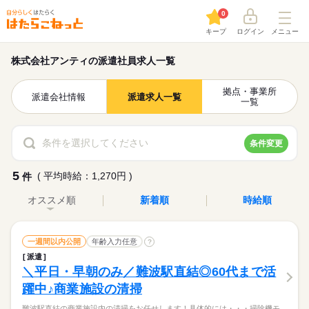
0
キープ
ログイン
メニュー
株式会社アンティの派遣社員求人一覧
拠点・事業所
派遣会社情報
派遣求人一覧
一覧
条件を選択してください
条件変更
5
( 平均時給：1,270円 )
件
オススメ順
新着順
時給順
一週間以内公開
年齢入力任意
?
派遣
＼平日・早朝のみ／難波駅直結◎60代まで活
躍中♪商業施設の清掃
難波駅直結の商業施設内の清掃をお任せします！具体的には・・・掃除機モ