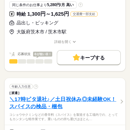
物流会社での勤務です！荷物の送り状の発行・貼り付け・ファ
※正社員の方が数名いますので
5,280円/月 高い
同じ条件のお仕事より
?
イリングをお任せします！
時給
給与
丁寧に指導します♪
ライフスタイルに合わせて、勤務時間のご相談ください！
>詳しい募集要項をすべて見る
1,300円～1,625円
時給
交通費一部支給
車通勤も可能♪
【給与備考】
事務デビューの方応援します！
■収入例
品出し・ピッキング
月給：228,800円
応募する
大阪府茨木市 / 茨木市駅
（時給1,300円×8時間×22日）
お仕事の特徴
続きを読む
基本特徴
詳細を開く
【その他】
職種/応募資格
お仕事の特徴
給与/時間/休日
■交通費支給
未経験OK
20代活躍
30代活躍
40代活躍
■車・バイク・自転車通勤可
長期
期間・時間
応募状況
今が狙い目！
募集条件
キープする
（ガソリン代支給）
品出し・ピッキング
職種
09：00～18：00
■無料駐車場完備
男性
女性
男女の割合
交通費
勤務地固定
主婦・主夫
履歴書不要
続きを読む
【シフトについて】
野菜のピッキング作業のお仕事です。
■週5日で働ける方ウェルカム！
就業時間・曜日
【交通費備考】
■実働時間はしっかり8時間！
ひとりで
みんなで
仕事の仕方
車・バイク通勤OK！無料駐車場完備
具体的には・・・
残業なし
週4日
土日祝休
家庭都合休可
シフト勤務
■1日たっぷり60分休憩も◎
続きを読む
続きを読む
年齢入力任意
?
働き方・環境
・紙の出荷指示書に沿って、必要な野菜を集める
続きを読む
しずか
にぎやか
職場の様子
【その他補足】
派遣
・集めた野菜を出荷用に梱包
ブランクOK
社会保険制度
研修制度
服装自由
＼17時ピタ退社♪／土日祝休み◎未経験OK！
・勤務時間
その他
土曜 日曜 祝日
休日・休暇
業界
・決められた場所に運ぶ
9：00～18：00 （休憩60分）
禁煙・分煙
バイク自転車
車OK
派遣活躍中
スパイスの検品・梱包
応募資格
■完全週休2日制：土・日・祝休み
とてもシンプルで簡単な作業です♪
■お盆・年末年始
英語不要
「お迎えに間に合わせたい」など
コショウやクミンなどの香辛料（スパイス）を製造する工場内での、とって
＜必須＞
初めての方でもOKです！
もカンタンな軽作業です。重いものの持ち運びはほとん…
ご相談ください！
◆学歴や経験の有無は問いません。
出荷指示書に沿って、必要な野菜を集めて出荷用に梱包して
例）9：00 ～ 17：00
週3～ご相談いただけます！
決められた場所に置くだけ！シンプルな作業です♪野菜の社販あ