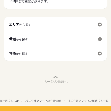
※3件まで履歴が残ります。
お仕事の特徴
時給
給与
基本特徴
>詳しい募集要項をすべて見る
【交通費備考】
未経験OK
新卒・第二
20代活躍
30代活躍
40代活躍
車・バイク通勤OK！ガソリン代支給有！ 無料駐車場あり。
50代活躍
60代歓迎
エリア
から探す
応募する
募集条件
続きを読む
長期
期間・時間
交通費
主婦・主夫
履歴書不要
職種
から探す
11：00～20：00
就業時間・曜日
【シフトについて】
■実働8.0時間
残業なし
10時～出社
1日7h以下
週2・3日
週4日
特徴
■休憩1時間
から探す
土日祝休
家庭都合休可
シフト勤務
続きを読む
【残業について】
働き方・環境
※残業はナシ！
ブランクOK
社会保険制度
研修制度
服装自由
土曜 日曜 祝日
休日・休暇
禁煙・分煙
バイク自転車
車OK
派遣活躍中
■ 完全土日祝休み
ページの先頭へ
他、お盆・年末年始
英語不要
PC不要
電話なし
遣社員求人TOP
株式会社アンティの会社情報
株式会社アンティの派遣求人一覧