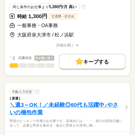
スタートできます。
未経験OK！60代の方まで活躍中♪
◆清掃作業の経験がある方！
年齢や経験に関係なく、
5,280円/月 高い
同じ条件のお仕事より
?
続きを読む
新たな一歩を踏み出してみませんか？
【こんな方が活躍中】
1,300円
時給
交通費一部支給
お仕事の特徴
◇丁寧な作業を心がけられる方
一般事務・OA事務
◇体を動かすのが好きな方
時給
給与
基本特徴
>詳しい募集要項をすべて見る
◇チームワークを大切にする方
大阪府泉大津市 / 松ノ浜駅
【交通費備考】
未経験OK
20代活躍
30代活躍
40代活躍
50代活躍
■交通費：規定あり
私たちの職場では60代の方も
60代歓迎
詳細を開く
元気に活躍中です♪
応募する
職種/応募資格
お仕事の特徴
給与/時間/休日
募集条件
続きを読む
長期
期間・時間
応募状況
今が狙い目！
交通費
勤務地固定
主婦・主夫
履歴書不要
キープする
一般事務・OA事務
職種
06：30～10：00
男性
女性
男女の割合
就業時間・曜日
07：00～10：30
物流会社で、送り状のファイリングメインのお仕事です！
■勤務時間について
残業なし
1日4h以下
1日7h以下
16時前退社
扶養内
・6：30～10：00（休憩なし）
ひとりで
みんなで
仕事の仕方
具体的には・・・
Wワーク可
週4日
土日祝休
シフト勤務
・7：00～10：30（休憩なし）
続きを読む
続きを読む
◆データの入力
年齢入力任意
?
※時間の選択可
働き方・環境
◆伝票・送り状の発行
続きを読む
しずか
にぎやか
職場の様子
派遣
◆荷物の送り状の貼り付け
ブランクOK
服装自由
禁煙・分煙
駅5分以内
＼週3～OK！／未経験◎60代も活躍中♪やさ
■残業：なし
流通・小売関連
土曜 日曜
休日・休暇
業界
◆配達完了後の送り状整理
英語不要
いの梱包作業
◆電話・来客対応
応募資格
■定休日：土・日
平日・早朝のみ！
■祝日：場合により出勤の可能性あり
朝の時間を有効活用しませんか？
野菜のピッキング作業のお仕事です。具体的には・・・・紙の出荷指示書に
＜必須＞
PCの作業は簡単な入力が出来る程度でOK！
■有給休暇制度：あり
沿って、必要な野菜を集める・集めた野菜を出荷用に梱…
◆ 特に必須条件はありません！
専門的な知識は一切いりません！
未経験OK！事務デビューしませんか？