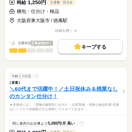
1,250円
是非ご応募くあださい！
時給
交通費一部支給
り！
ライフスタイルに合わせて働けるから、
時給
給与
飲食店や学校・病院からのオーダーです！
>詳しい募集要項をすべて見る
20代～50代まで幅広く活躍中です☆
梱包・仕分け・検品
勤務時間について、お気軽にご相談下さい！
【交通費備考】
車・バイク通勤OK！
大阪府東大阪市 / 徳庵駅
（ガソリン代支給）
応募する
詳細を開く
お仕事の特徴
職種/応募資格
お仕事の特徴
給与/時間/休日
基本特徴
長期
期間・時間
応募状況
応募者増加中！
キープする
未経験OK
20代活躍
30代活躍
40代活躍
50代活躍
08：00～17：00
梱包・仕分け・検品
職種
男性
女性
男女の割合
60代歓迎
コショウやクミンなどの香辛料（スパイス）を製造する
工場内での、とってもカンタンな軽作業です。
募集条件
続きを読む
月曜 水曜
ひとりで
みんなで
休日・休暇
仕事の仕方
重いものの持ち運びはほとんどありません！
交通費
主婦・主夫
学生歓迎
履歴書不要
続きを読む
・完全週休2日制
年齢入力任意
?
【具体的なお仕事内容】
続きを読む
就業時間・曜日
※固定曜日の週休2日制
しずか
にぎやか
職場の様子
派遣
※週3日勤務～OK
＼60代まで活躍中！／土日祝休み＆残業なし
残業なし
1日4h以下
1日7h以下
扶養内
Wワーク可
その他
業界
・計量・袋詰め： スパイスの重さを量って、指定の袋に詰め
のカンタン仕分け！
る。
週2・3日
週4日
家庭都合休可
応募資格
▼具体的には…・荷物の種類別に仕分け ・出荷準備 ・簡単な検品作業 作業
＜必須＞
働き方・環境
・機械セット： 袋をマシンにセットし、自動で袋の口を閉じ
はシンプルで未経験の方も簡単にマスターできます…
◆学歴や経験の有無は問いません。
る。
ブランクOK
社会保険制度
服装自由
禁煙・分煙
計量から袋詰め、出荷準備までをお任せ！
未経験OKで安心して長期勤務可能。
バイク自転車
車OK
派遣活躍中
OPスタッフ
・ラベル貼り： 賞味期限のシールをペタッと貼る。
5,280円/月 高い
同じ条件のお仕事より
?
完全土日祝休みでプライベートも充実♪
時給
給与
英語不要
>詳しい募集要項をすべて見る