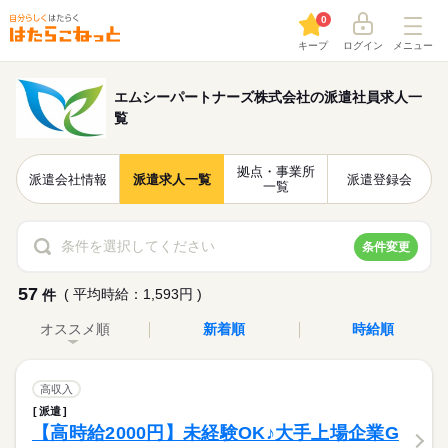
0
キープ
ログイン
メニュー
エムシーパートナーズ株式会社の派遣社員求人一
覧
拠点・事業所
派遣会社情報
派遣求人一覧
派遣登録会
一覧
条件を選択してください
条件変更
57
( 平均時給：1,593円 )
件
オススメ順
新着順
時給順
高収入
派遣
【高時給2000円】未経験OK♪大手上場企業G