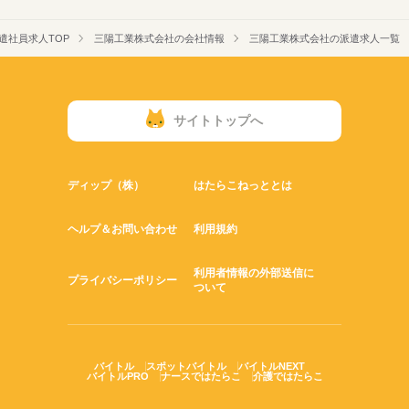
・賞与年2回でしっかり稼げる
●有給休暇あり
08：00 朝礼
…有給はだいたい希望通りに
続きを読む
｜
始めやすいし、続けやすい。
遣社員求人TOP
三陽工業株式会社の会社情報
三陽工業株式会社の派遣求人一覧
取得できる環境です。
08：10 お仕事スタート
そんな職場で正社員、してみませんか？
｜ 注文書を見ながら、金属を加工
｜
10：00 休憩（5分）
｜ 作業再開
サイトトップへ
｜
12：00 お昼休憩（45分）
｜
｜
ディップ（株）
はたらこねっととは
15：00 休憩（10分）
｜ 作業再開
｜
ヘルプ＆お問い合わせ
利用規約
17：10 退社。本日もお疲れさまでした！
利用者情報の外部送信に
定期的に小休憩をはさみますので、
プライバシーポリシー
ついて
ぶっ通しの作業ではありません。
無理なく働きやすいです。
※22時～翌5時は18歳以上
バイトル
スポットバイトル
バイトルNEXT
バイトルPRO
ナースではたらこ
介護ではたらこ