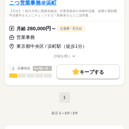
こつ営業事務＠浜町
【月次】＊毎月月初に勤務表確認 作業実績表や休暇申請書、旅費や通勤費
申請書等をもとにチェックする＊勤務表をもとに請求書…
280,000円～
月給
交通費一部支給
営業事務
東京都中央区 / 浜町駅（徒歩1分）
詳細を開く
職種/応募資格
お仕事の特徴
給与/時間/休日
応募状況
今が狙い目！
キープする
営業事務
職種
低い
高い
多い年齢層
【月次】
＊毎月月初に勤務表確認
ひとりで
みんなで
仕事の仕方
作業実績表や休暇申請書、旅費や通勤費申請書等をもとにチ
続きを読む
1
ェックする
＊勤務表をもとに請求書の作成
続きを読む
しずか
にぎやか
職場の様子
＊Excelで異動情報の入力、更新
IT・通信関連
表示
1～1
件 /
1
件
業界
【更新月】
応募資格
＊見積書・注文書・契約書の作成
PC操作（Word,Excel,Outlook）のできる方