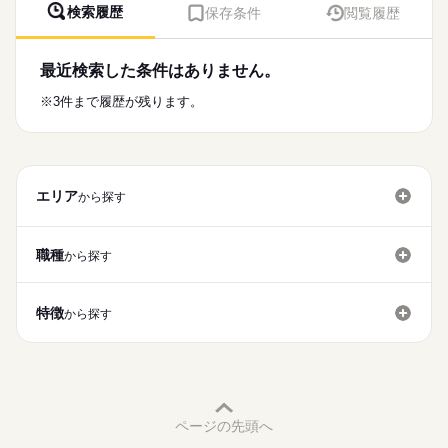
検索履歴
保存条件
閲覧履歴
IT企業で営業事務のお仕事。弊社のグループ会社なので安心で
す！
月給
給与
オフィスからは隅田川や東京タワー、634mのツリーが一望でき
>詳しい募集要項をすべて見る
最近検索した条件はありません。
ます。お仕事帰りには下町風情溢れる人形町を散策するのもい
2万円まで補助あり
いですね。
※3件まで履歴が残ります。
応募する
長期
期間・時間
お仕事の特徴
9：15～18：00
基本特徴
…実働：7時間45分
エリア
から探す
休憩：1時間
新卒・第二
20代活躍
30代活躍
40代活躍
50代活躍
募集条件
職種
から探す
土曜 日曜 祝日
休日・休暇
交通費
勤務地固定
主婦・主夫
続きを読む
■完全週休2日制
就業時間・曜日
特徴
から探す
残10未満
土日祝休
家庭都合休可
働き方・環境
ブランクOK
産休・育休
社会保険制度
禁煙・分煙
駅5分以内
ルーティン
英語不要
ページの先頭へ
活かせるスキル