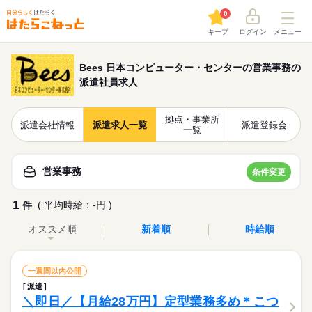
0
キープ
ログイン
メニュー
Bees 日本コンピューター・センターの営業事務の
派遣社員求人
拠点・事業所
派遣会社情報
派遣求人一覧
派遣登録会
一覧
営業事務
条件変更
1
( 平均時給：-円 )
件
オススメ順
新着順
時給順
一週間以内公開
派遣
＼即日／【月給28万円】定型業務多め＊こつ