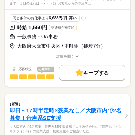
ます！１日の流れは・・・（1）お客様からの申込内…
・PC基本操作（文字や数字の入力ができる）
■発注に必要なデータの入力・登録
複数沿線で通勤楽々★
～未経験OK！～
6,688円/月 高い
同じ条件のお仕事より
?
残業なしなので就業後のプライベートも充実！
★☆来社不要・30分で登録完了！☆★
先輩社員がしっかりサポートするので、
しっかり研修で未経験からでも安心♪
エントリー後に送信される自動配信メールからいつでもWEB予
続きを読む
1,550円
時給
交通費全額支給
通信機器の知識がなくても安心してスタートできます！
約！
一般事務・OA事務
履歴書・職歴書・証明写真もいりません♪
＊開始日相談可！
お仕事の特徴
時給
給与
＊9月11日までは兎我野ビル（東梅田）での研修に参加いただき
大阪府大阪市中央区 / 本町駅（徒歩7分）
>詳しい募集要項をすべて見る
※お仕事のご相談には登録が必須となります。
ます
基本特徴
交通費嬉しい全額支給♪
詳細を開く
（上限30,000円/月）
未経験OK
新卒・第二
20代活躍
30代活躍
40代活躍
職種/応募資格
お仕事の特徴
給与/時間/休日
応募する
50代活躍
応募状況
応募集中！
キープする
続きを読む
募集条件
続きを読む
一般事務・OA事務
職種
【パソナHSの福利厚生】
低い
高い
多い年齢層
交通費
1ヵ月以内にスタート
勤務地固定
主婦・主夫
総合福利厚生サービス「アソシエ倶楽部／ベネフィット・ステ
＼10月スタート／
ーション」
ネットワークサービスの開通に関する調整業務をお願いしま
長期
期間・時間
履歴書不要
WEB登録
男性
女性
男女の割合
旅・グルメ・エンタメ・スポーツ・ポイ活メニュー等、約140万
す！
9：00～17：30（休憩60分）
続きを読む
就業時間・曜日
件以上の割引サービスが使い放題！
派遣
eラーニング受講や英会話スクール割引等、学びメニューも完
１日の流れは・・・
続きを読む
残業なし
土日祝休
家庭都合休可
ひとりで
みんなで
仕事の仕方
即日～17時半定時×残業なし／大阪市内で2名
残業：なし ※基本定時退社です
備！
IT・通信関連
業界
2親等以内のご親族（ご両親、お子様等）もご利用可能です。
募集！音声系SE支援
働き方・環境
（1）お客様からの申込内容チェック
（2）開通工事の日程調整
しずか
にぎやか
応募資格
職場の様子
大手企業
ブランクOK
産休・育休
社会保険制度
＼大阪市内で2名募集！音声系SE支援業務／大手通信会社にて音声系（ビジ
土曜 日曜 祝日
休日・休暇
☆ご利用例☆
（3）必要な手配と社内調整の準備
ネスフォン等）の提案支援・技術支援をご担当いただ…
・メール対応可能な方
［映画観賞券］一般2000円→1500円！
研修制度
資格支援
服装自由
禁煙・分煙
駅5分以内
（4）内容データを専用端末に入力