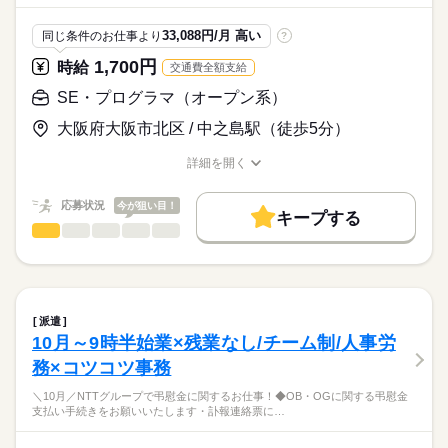
土日祝休み
・PCを使用してデータ入力可能な方
［レストランご優待券］2000円→1800円！
年次有給休暇（就労半年後10日付与）
駅チカで通勤楽々★
派遣活躍中
少人数
ルーティン
英語不要
PC不要
［各スポーツジム・各種ホテル］法人割引！
《 POINT 》
33,088円/月 高い
同じ条件のお仕事より
?
年末年始休暇（12/29～1/3）
同じ業務をしている仲間がいるので安心★
★☆来社不要・30分で登録完了！☆★
＊派遣スタッフさん多数活躍中＆教育体制バッチリ！
教育体制もバッチリなので未経験からでもOK！
エントリー後に送信される自動配信メールからいつでもWEB予
続きを読む
1,700円
時給
交通費全額支給
＊専門知識は入社後に学べるので安心！
続きを読む
オフィス街でランチも充実★
約！
＊残業ほぼナシ＆計画連休も取りやすく、ワークライフバラン
＜待遇充実！＞
早めのご応募お待ちしてます★
SE・プログラマ（オープン系）
履歴書・職歴書・証明写真もいりません♪
ス充実です！
・社会保険完備（初日より対象）
時給
給与
・健康診断あり（年1回）
大阪府大阪市北区 / 中之島駅（徒歩5分）
>詳しい募集要項をすべて見る
※お仕事のご相談には登録が必須となります。
・ロッカー・休憩室あり
◆交通費嬉しい全額支給♪
お仕事の特徴
・職場内禁煙
詳細を開く
（上限30,000円/月）
職種/応募資格
基本特徴
お仕事の特徴
給与/時間/休日
応募する
未経験OK
新卒・第二
20代活躍
30代活躍
40代活躍
応募状況
今が狙い目！
キープする
【パソナHSの福利厚生】
続きを読む
50代活躍
SE・プログラマ（オープン系）
職種
総合福利厚生サービス「アソシエ倶楽部／ベネフィット・ステ
低い
高い
多い年齢層
ーション」
＼大阪市内で2名募集！音声系SE支援業務／
募集条件
続きを読む
旅・グルメ・エンタメ・スポーツ・ポイ活メニュー等、約140万
長期
期間・時間
大量募集
交通費
勤務地固定
主婦・主夫
履歴書不要
男性
女性
男女の割合
件以上の割引サービスが使い放題！
大手通信会社にて
9：00～17：30（休憩60分）
続きを読む
eラーニング受講や英会話スクール割引等、学びメニューも完
音声系（ビジネスフォン等）の提案支援・技術支援をご担当い
WEB登録
派遣
備！
ただきます。
続きを読む
ひとりで
みんなで
仕事の仕方
10月～9時半始業×残業なし/チーム制/人事労
残業：ほぼなし
就業時間・曜日
2親等以内のご親族（ご両親、お子様等）もご利用可能です。
IT・通信関連
業界
務×コツコツ事務
◆法人顧客向けの提案支援
残業なし
土日祝休
家庭都合休可
☆ご利用例☆
◆技術サポート、問い合わせ対応
しずか
にぎやか
応募資格
職場の様子
＼10月／NTTグループで弔慰金に関するお仕事！◆OB・OGに関する弔慰金
土曜 日曜 祝日
休日・休暇
［映画観賞券］一般2000円→1500円！
働き方・環境
◆サービス導入支援
支払い手続きをお願いいたします・訃報連絡票に…
※音声系のスキル・経験をお持ちの方歓迎♪
［レストランご優待券］2000円→1800円！
◆検証、不具合対応 など
土日祝休み
大手企業
ブランクOK
産休・育休
社会保険制度
［各スポーツジム・各種ホテル］法人割引！
年次有給休暇（就労半年後10日付与）
大手企業でSE支援のお仕事を始めませんか？？