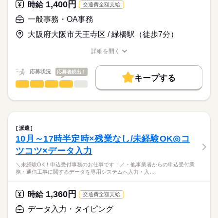
【環境・福利厚生】
研修制度
1,400円
資格支援
服装自由
禁煙・分煙
駅5分以内
【歓迎】
時給
交通費全額支給
年末年始休暇（12/29～1/3）
職場は駅チカ5分！通勤も楽々です！
・休憩室完備
・音声系（ビジネスフォン、PBX等）の業務経験をお持ちの
弊社スタッフも活躍中で安心！
社員食堂
派遣活躍中
ルーティン
英語不要
PC不要
一般事務・OA事務
・各種社会保険完備（就労初日から対象）
続きを読む
方！
続きを読む
チームでお仕事するので分からないことはすぐ聞ける環境♪
・定期健康診断実施
・提案支援または技術支援の経験をお持ちの方！
＜待遇充実！＞
大阪府大阪市天王寺区 / 緑橋駅（徒歩7分）
・スキルアップ研修制度
・音声系業務に携わった経験がある方！
・社会保険完備（初日より対象）
時給
給与
・健康診断あり（年1回）
詳細を開く
>詳しい募集要項をすべて見る
お仕事の特徴
★☆来社不要・30分で登録完了！☆★
※お客様先での常駐対応が発生します
職種/応募資格
お仕事の特徴
給与/時間/休日
・ロッカー・休憩室あり
◆交通費：全額支給（上限3万円以内）
エントリー後に送信される自動配信メールからいつでもWEB予
※音声系のスキル・経験をお持ちの方は時給ご相談可能♪
基本特徴
・職場内禁煙
約！
応募状況
応募者続出！
キープする
新卒・第二
20代活躍
30代活躍
40代活躍
50代活躍
履歴書・職歴書・証明写真もいりません♪
応募する
一般事務・OA事務
職種
【パソナHSの福利厚生】
低い
高い
多い年齢層
60代歓迎
総合福利厚生サービス「アソシエ倶楽部／ベネフィット・ステ
続きを読む
＼10月／NTTグループで弔慰金に関するお仕事！
※お仕事のご相談には登録が必須となります。
ーション」
募集条件
続きを読む
男性
女性
男女の割合
旅・グルメ・エンタメ・スポーツ・ポイ活メニュー等、約140万
◆OB・OGに関する弔慰金支払い手続きをお願いいたします
勤務先公開
交通費
1ヵ月以内にスタート
勤務地固定
続きを読む
件以上の割引サービスが使い放題！
長期
期間・時間
派遣
eラーニング受講や英会話スクール割引等、学びメニューも完
・訃報連絡票に基づき専用システムに入力
履歴書不要
WEB登録
続きを読む
ひとりで
みんなで
9：00～17：30（実稼動7.5時間）休憩60分
仕事の仕方
10月～17時半定時×残業なし/未経験OK◎コ
備！
・弔慰金支給の対象や基準の確認
就業時間・曜日
2親等以内のご親族（ご両親、お子様等）もご利用可能です。
IT・通信関連
業界
ツコツ×データ入力
・必要書類を郵送
残業基本無し！
・返送書類のチェック
残業なし
土日祝休
家庭都合休可
しずか
にぎやか
応募資格
職場の様子
＼未経験OK！申込受付事務のお仕事です！／・他事業者からの申込受付業
☆ご利用例☆
・専用システムによる支払処理
務・通信工事に関するデータを専用システムへ入力・入…
［映画観賞券］一般2000円→1500円！
・PC基本操作（入力・編集）
働き方・環境
・関係部署への連絡／問い合わせ対応
土曜 日曜 祝日
休日・休暇
［レストランご優待券］2000円→1800円！
・データ集計
大手企業
ブランクOK
産休・育休
社会保険制度
チームワークを重視して働きたい方にオススメ！
［各スポーツジム・各種ホテル］法人割引！
1,360円
時給
交通費全額支給
土日祝
少人数のチームなので、コミュニケーションも取りやすい♪
資格支援
服装自由
禁煙・分煙
駅5分以内
＜ポイント＞
年末年始（12/29〜1/3）
コツコツ業務が好きな方必見！
データ入力・タイピング
★☆来社不要・30分で登録完了！☆★
続きを読む
残業はほとんどありません！
年次有給休暇（就労半年後10日付与）
人事労務の経験なくてもご応募OK♪お気軽にお問い合わせくだ
派遣活躍中
ルーティン
英語不要
PC不要