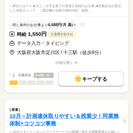
＼即日スタート★十三／大手企業での受発注登録のお仕事♪■営業担当が受注
した内容チェック （電話機の台数や契約内容・金額…
6,688円/月 高い
同じ条件のお仕事より
?
1,550円
時給
交通費全額支給
データ入力・タイピング
大阪府大阪市淀川区 / 十三駅（徒歩8分）
詳細を開く
職種/応募資格
お仕事の特徴
給与/時間/休日
応募状況
今が狙い目！
キープする
データ入力・タイピング
職種
低い
高い
多い年齢層
＼即日スタート★十三／大手企業での受発注登録のお仕事♪
男性
女性
男女の割合
続きを読む
■営業担当が受注した内容チェック
派遣
（電話機の台数や契約内容・金額の確認）
続きを読む
ひとりで
みんなで
仕事の仕方
10月～計画連休取りやすい＆残業少！同業務
IT・通信関連
業界
体制×コツコツ事務
■申請書類のチェック
（必要な書類がそろっているか、記入漏れがないか）
しずか
にぎやか
応募資格
職場の様子
＼10月スタート／ネットワークサービスの開通に関する調整業務をお願いし