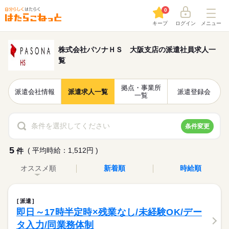
0
キープ
ログイン
メニュー
株式会社パソナＨＳ 大阪支店の派遣社員求人一
覧
拠点・事業所
派遣会社情報
派遣求人一覧
派遣登録会
一覧
条件を選択してください
条件変更
5
( 平均時給：1,512円 )
件
オススメ順
新着順
時給順
派遣
即日～17時半定時×残業なし/未経験OK/デー
タ入力/同業務体制