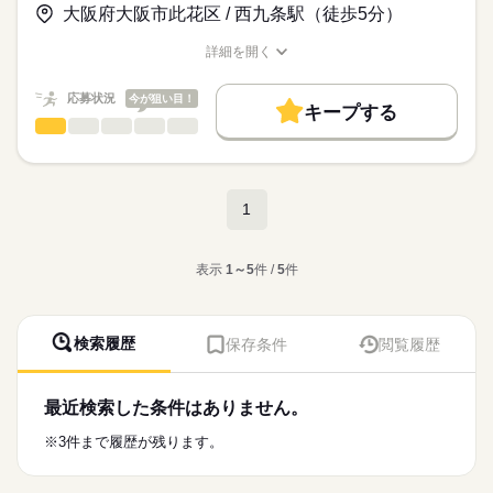
チームは３名程の少人数となります！
さい！
大阪府大阪市此花区 / 西九条駅（徒歩5分）
エントリー後に送信される自動配信メールからいつでもWEB予
正確性の求められるコツコツ業務です
約！
時給
給与
詳細を開く
>詳しい募集要項をすべて見る
履歴書・職歴書・証明写真も不要♪
職種/応募資格
お仕事の特徴
給与/時間/休日
◆交通費：全額支給（上限3万円以内）
お仕事の特徴
※お仕事のご相談には登録が必須となります。
◆残業代別途支給
応募状況
今が狙い目！
基本特徴
キープする
応募する
データ入力・タイピング
職種
未経験OK
新卒・第二
20代活躍
30代活躍
40代活躍
ひとりで
みんなで
仕事の仕方
【パソナHSの福利厚生】
続きを読む
＼未経験OK！申込受付事務のお仕事です！／
50代活躍
総合福利厚生サービス「アソシエ倶楽部／ベネフィット・ステ
しずか
にぎやか
職場の様子
ーション」
・他事業者からの申込受付業務
募集条件
続きを読む
1
旅・グルメ・エンタメ・スポーツ・ポイ活メニュー等、約140万
長期
期間・時間
・通信工事に関するデータを専用システムへ入力
勤務先公開
交通費
勤務地固定
主婦・主夫
件以上の割引サービスが使い放題！
・入力内容のチェック・修正
続きを読む
9：30～18：00（実働7時間30分／休憩60分）
eラーニング受講や英会話スクール割引等、学びメニューも完
IT・通信関連
業界
・社内外への確認のための電話対応・メール対応
履歴書不要
WEB登録
WEB選考完結
備！
表示
1～5
件 /
5
件
（内容確認や不明点の問い合わせなど）
残業ほぼなし
就業時間・曜日
2親等以内のご親族（ご両親、お子様等）もご利用可能です。
応募資格
残業なし
残10未満
土日祝休
家庭都合休可
☆ご利用例☆
タイピングスキル（PCへのデータ入力・編集など）
《おすすめPoint》
検索履歴
保存条件
閲覧履歴
大手企業で事務のお仕事を始めませんか？？
土曜 日曜 祝日
休日・休暇
［映画観賞券］一般2000円→1500円！
※ブランクありでもOK！
働き方・環境
職場は駅チカ5分！地元でお仕事したい方にもオススメです！
［レストランご優待券］2000円→1800円！
・専用システムへの入力が中心で、事務スキルを身につけなが
土日祝
大手企業
ブランクOK
産休・育休
社会保険制度
弊社スタッフも複数名活躍中で安心！
［各スポーツジム・各種ホテル］法人割引！
ら働けます！
年末年始休暇（12/29〜1/3）
チームでお仕事するので分からないことはすぐ聞ける環境♪
最近検索した条件はありません。
【環境・福利厚生】
続きを読む
研修制度
資格支援
禁煙・分煙
派遣活躍中
少人数
・未経験OK！事務デビューにぴったりのお仕事！
有給休暇
・休憩室完備
・パソコン入力に抵抗がない方、歓迎♪
ルーティン
英語不要
PC不要
※3件まで履歴が残ります。
・各種社会保険完備（就労初日から対象）
・社内外の方とのコミュニケーション（電話・メール）にご抵
＜待遇充実！＞
続きを読む
お仕事の特徴
・定期健康診断実施
時給
給与
抗のない方歓迎♪
・社会保険完備（初日より対象）
>詳しい募集要項をすべて見る
・スキルアップ研修制度