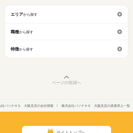
通信インフラを支えるやりがいあるお仕事です♪
・職場内禁煙
基本特徴
◆交通費：全額支給（上限3万円以内）
未経験OK
新卒・第二
20代活躍
30代活躍
40代活躍
★☆来社不要・30分で登録完了！☆★
エリア
エントリー後に送信される自動配信メールからいつでもWEB予
から探す
応募する
50代活躍
【パソナHSの福利厚生】
約！
総合福利厚生サービス「アソシエ倶楽部／ベネフィット・ステ
続きを読む
履歴書・職歴書・証明写真もいりません♪
募集条件
続きを読む
ーション」
職種
から探す
勤務先公開
交通費
勤務地固定
主婦・主夫
旅・グルメ・エンタメ・スポーツ・ポイ活メニュー等、約140万
※お仕事のご相談には登録が必須となります。
件以上の割引サービスが使い放題！
長期
期間・時間
履歴書不要
WEB登録
eラーニング受講や英会話スクール割引等、学びメニューも完
特徴
9：00～17：30（実稼動7.5時間）休憩60分
から探す
備！
就業時間・曜日
2親等以内のご親族（ご両親、お子様等）もご利用可能です。
残業なし
残10未満
土日祝休
家庭都合休可
残業基本無し！定時になるとチャイムが鳴るので時間管理もし
っかり♪
☆ご利用例☆
働き方・環境
［映画観賞券］一般2000円→1500円！
大手企業
ブランクOK
産休・育休
社会保険制度
［レストランご優待券］2000円→1800円！
土曜 日曜 祝日
休日・休暇
ページの先頭へ
［各スポーツジム・各種ホテル］法人割引！
資格支援
服装自由
禁煙・分煙
駅5分以内
土日祝
派遣活躍中
ルーティン
英語不要
PC不要
年末年始（12/29〜1/3）
年次有給休暇（就労半年後10日付与）
活かせるスキル
会社パソナＨＳ 大阪支店の会社情報
株式会社パソナＨＳ 大阪支店の派遣求人一覧
Excel
サイトトップへ