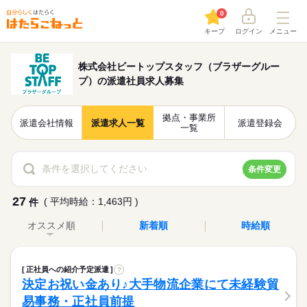
0
キープ
ログイン
メニュー
株式会社ビートップスタッフ（ブラザーグルー
プ）の派遣社員求人募集
拠点・事業所
派遣会社情報
派遣求人一覧
派遣登録会
一覧
条件を選択してください
条件変更
27
( 平均時給：1,463円 )
件
オススメ順
新着順
時給順
正社員への紹介予定派遣
?
決定お祝い金あり♪大手物流企業にて未経験貿
易事務・正社員前提