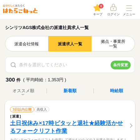
0
キープ
ログイン
メニュー
シンリツAGS株式会社の派遣社員求人一覧
拠点・事業所
派遣会社情報
派遣求人一覧
一覧
条件を選択してください
条件変更
300
( 平均時給：1,353円 )
件
オススメ順
新着順
時給順
3日以内公開
高収入
派遣
土日祝休み×17時ピタッと退社★経験活かせ
るフォークリフト作業
カウンターフォークリフトを使用して紙おむつなどの入出庫を担当します！