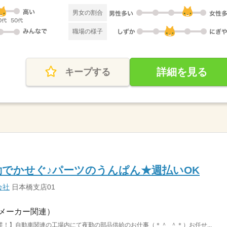
男女の割合
職場の様子
詳細を見る
キープする
でかせぐ♪パーツのうんぱん★週払いOK
会社
日本橋支店01
メーカー関連）
！】自動車関連の工場内にて夜勤の部品供給のお仕事（＊＾_＾＊）お任せ...