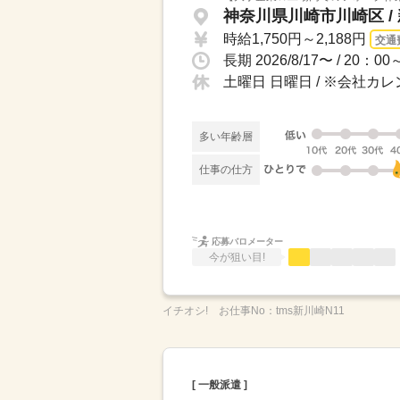
神奈川県川崎市川崎区 /
時給1,750円～2,188円
交通
土曜日 日曜日 / ※会社カ
多い年齢層
仕事の仕方
応募バロメーター
今が狙い目!
イチオシ!
お仕事No：
tms新川崎N11
[ 一般派遣 ]