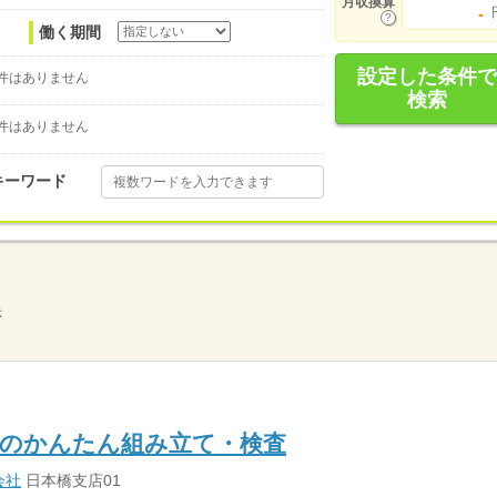
月収換算
-
働く期間
設定した条件で
件はありません
検索
件はありません
キーワード
示
品のかんたん組み立て・検査
会社
日本橋支店01