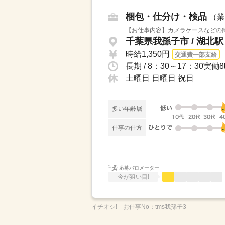
梱包・仕分け・検品
（業
【お仕事内容】カメラケースなどの簡
千葉県我孫子市 / 湖北
時給1,350円
交通費一部支給
長期 / 8：30～17：30
土曜日 日曜日 祝日
多い年齢層
仕事の仕方
応募バロメーター
今が狙い目!
イチオシ!
お仕事No：
tms我孫子3