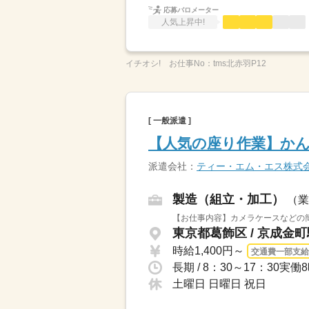
応募バロメーター
人気上昇中!
イチオシ!
お仕事No：
tms北赤羽P12
[ 一般派遣 ]
【人気の座り作業】か
派遣会社：
ティー・エム・エス株式
製造（組立・加工）
（業
【お仕事内容】カメラケースなどの簡
東京都葛飾区 / 京成金
時給1,400円～
交通費一部支給
長期 / 8：30～17：30
土曜日 日曜日 祝日