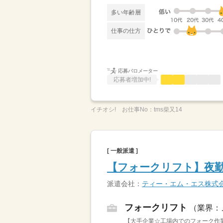
多い年齢層
仕事の仕方
応募バロメーター
応募者増加中!
イチオシ!
お仕事No：
tms柴又14
[ 一般派遣 ]
【フォークリフト】夜勤
派遣会社：
ティー・エム・エス株式
フォークリフト
（業界：
【大手企業☆工場内でのフォーク作業