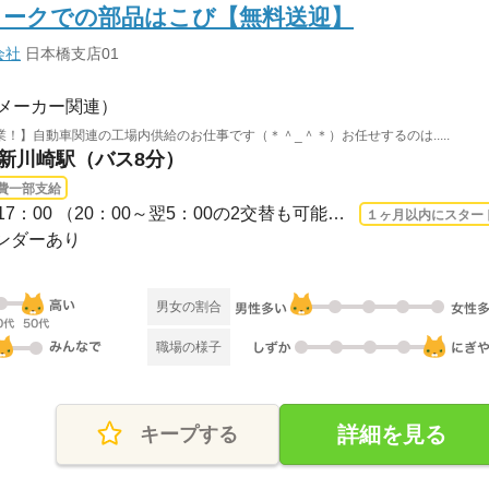
ォークでの部品はこび【無料送迎】
会社
日本橋支店01
メーカー関連）
！】自動車関連の工場内供給のお仕事です（＊＾_＾＊）お任せするのは.....
 新川崎駅（バス8分）
費一部支給
長期 2026/8/17〜 / 8：00～17：00 （20：00～翌5：00の2交替も可能）実働8時間/休憩6...
１ヶ月以内にスター
レンダーあり
男女の割合
職場の様子
詳細を見る
キープする