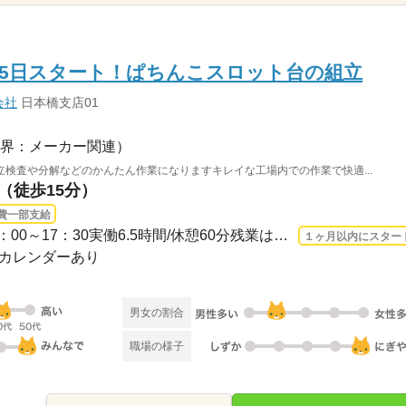
月25日スタート！ぱちんこスロット台の組立
会社
日本橋支店01
界：メーカー関連）
検査や分解などのかんたん作業になりますキレイな工場内での作業で快適...
駅（徒歩15分）
費一部支給
1ヵ月以内 2026/8/25〜 / 10：00～17：30実働6.5時間/休憩60分残業はほぼありません。
１ヶ月以内にスター
会社カレンダーあり
男女の割合
職場の様子