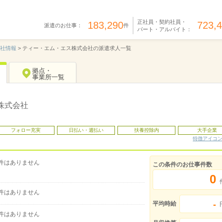
正社員・契約社員・
183,290
723,
派遣のお仕事：
件
パート・アルバイト：
社情報
>
ティー・エム・エス株式会社の派遣求人一覧
拠点・
事業所一覧
株式会社
フォロー充実
日払い・週払い
扶養控除内
大手企業
特徴アイコ
件はありません
この条件のお仕事件数
0
件はありません
-
平均時給
件はありません