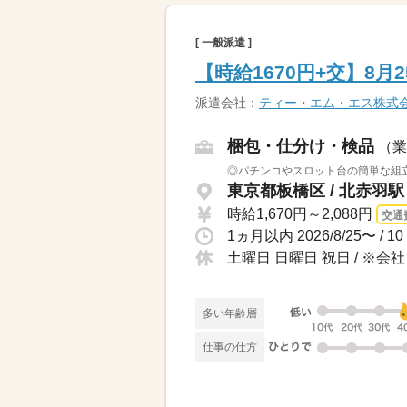
[ 一般派遣 ]
【時給1670円+交】8
派遣会社：
ティー・エム・エス株式
梱包・仕分け・検品
（業
◎パチンコやスロット台の簡単な組立
東京都板橋区 / 北赤羽
時給1,670円～2,088円
交通
土曜日 日曜日 祝日 / ※
多い年齢層
仕事の仕方