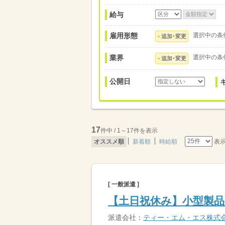
給与
雇用形態
選択中の条
追加･変更
業界
選択中の条
追加･変更
公開日
17
件中 / 1～17件を表示
表
オススメ順
新着順
時給順
[ 一般派遣 ]
【土日祝休み】小型製
派遣会社：
ティー・エム・エス株式