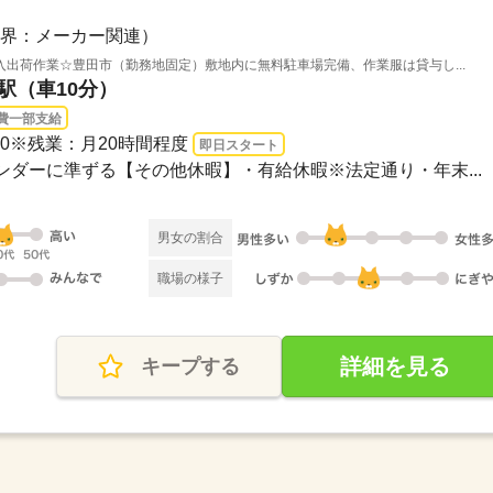
界：メーカー関連）
出荷作業☆豊田市（勤務地固定）敷地内に無料駐車場完備、作業服は貸与し...
橋駅（車10分）
費一部支給
：00※残業：月20時間程度
即日スタート
レンダーに準ずる【その他休暇】・有給休暇※法定通り・年末...
男女の割合
職場の様子
詳細を見る
キープする