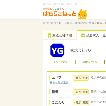
株式会社YGの派遣社員求人一覧
派遣社員求人TOP
>
株式会社YGの会社情報
>
株式会
派遣会社情報
派遣求人一覧
株式会社YG
グループ企業
未経験OK豊富
エリア
選択中の条
追加･変更
駅・沿線選択
職種
選択中の条
追加･変更
こだわり
選択中の条
追加･変更