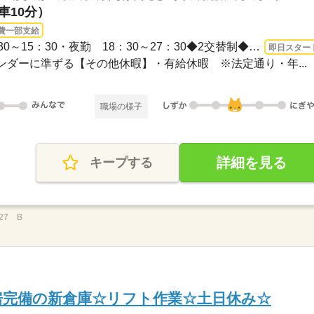
車10分）
費一部支給
長期 即日〜 / ・昼勤 06：30～15：30・夜勤 18：30～27：30◆2交替制◆実働8時間（休...
即日スター
レンダーに準ずる【その他休暇】・有給休暇 ※法定通り・年...
職場の様子
詳細を見る
キープする
27 B
暖房完備の新倉庫☆リフト作業☆土日休み☆