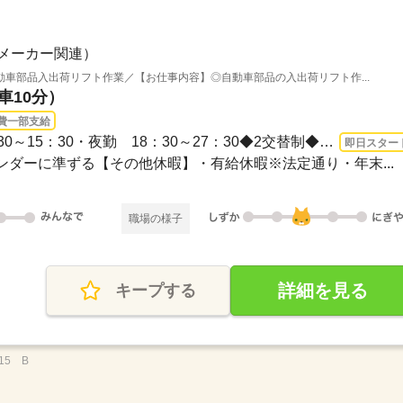
Ｇ
メーカー関連）
車部品入出荷リフト作業／【お仕事内容】◎自動車部品の入出荷リフト作...
車10分）
費一部支給
長期 即日〜 / ・昼勤 06：30～15：30・夜勤 18：30～27：30◆2交替制◆実働8時間（休...
即日スター
レンダーに準ずる【その他休暇】・有給休暇※法定通り・年末...
職場の様子
詳細を見る
キープする
15 B