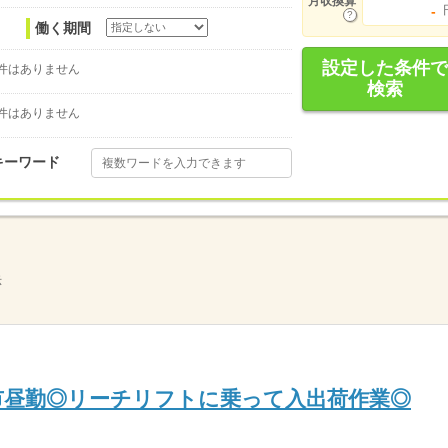
月収換算
-
働く期間
設定した条件で
件はありません
検索
件はありません
キーワード
示
田市昼勤◎リーチリフトに乗って入出荷作業◎
Ｇ