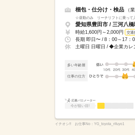
梱包・仕分け・検品
（業
☆昼勤のみ リーチリフトに乗って入
愛知県豊田市 / 三河八
時給1,600円～2,000円
交通
長期 即日〜 / 8：00～17
土曜日 日曜日 / ◆企業カ
多い年齢層
仕事の仕方
応募バロメーター
今が狙い目!
イチオシ!!
お仕事No：
YG_toyota_rifuyo1