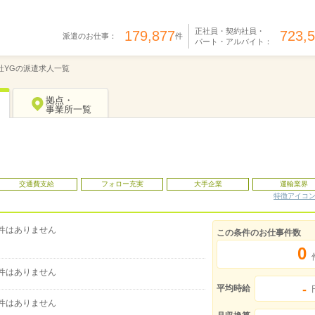
正社員・契約社員・
179,877
723,
派遣のお仕事：
件
パート・アルバイト：
社YGの派遣求人一覧
拠点・
事業所一覧
交通費支給
フォロー充実
大手企業
運輸業界
特徴アイコ
件はありません
この条件のお仕事件数
0
件はありません
-
平均時給
件はありません