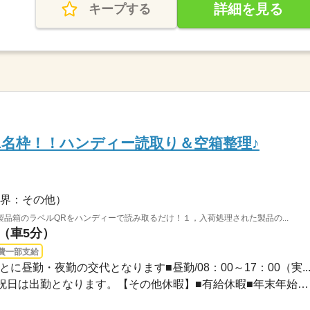
詳細を見る
キープする
り1名枠！！ハンディー読取り＆空箱整理♪
界：その他）
品箱のラベルQRをハンディーで読み取るだけ！１，入荷処理された製品の...
駅（車5分）
費一部支給
とに昼勤・夜勤の交代となります■昼勤/08：00～17：00（実..
企業カレンダーに準ずる※祝日は出勤となります。【その他休暇】■有給休暇■年末年始、G...