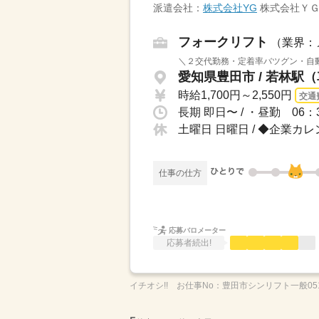
派遣会社：
株式会社YG
株式会社Ｙ
フォークリフト
（業界：
＼２交代勤務・定着率バツグン・自動
愛知県豊田市 / 若林駅（
時給1,700円～2,550円
交通
土曜日 日曜日 / ◆企業カ
仕事の仕方
応募バロメーター
応募者続出!
イチオシ!!
お仕事No：
豊田市シンリフト一般05