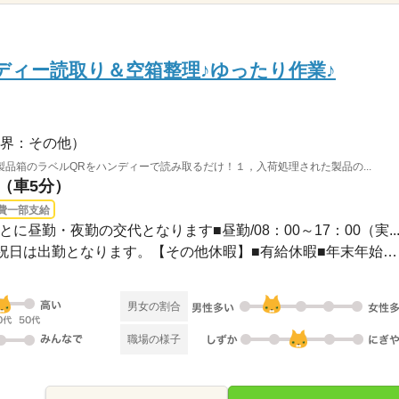
ンディー読取り＆空箱整理♪ゆったり作業♪
界：その他）
品箱のラベルQRをハンディーで読み取るだけ！１，入荷処理された製品の...
駅（車5分）
費一部支給
とに昼勤・夜勤の交代となります■昼勤/08：00～17：00（実..
企業カレンダーに準ずる※祝日は出勤となります。【その他休暇】■有給休暇■年末年始、G...
男女の割合
職場の様子