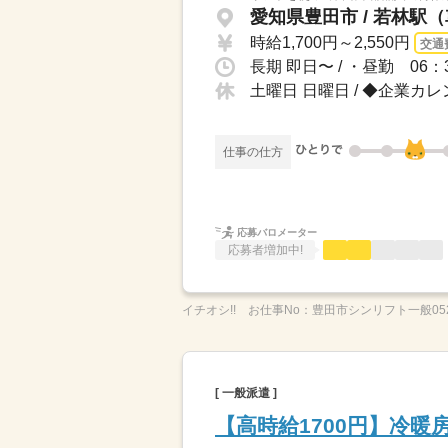
愛知県豊田市 / 若林駅（
時給1,700円～2,550円
交通
土曜日 日曜日 / ◆企業カ
仕事の仕方
応募バロメーター
応募者増加中!
イチオシ!!
お仕事No：
豊田市シンリフト一般05
[ 一般派遣 ]
【高時給1700円】冷