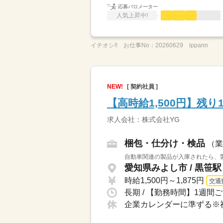
応募バロメーター
人気上昇中!
イチオシ!!
お仕事No：
20260629 ippann
NEW!
[ 契約社員 ]
【高時給1,500円】残
求人会社：株式会社YG
梱包・仕分け・検品
（業
自動車関連の製品が入庫されたら、製
愛知県みよし市 / 黒笹
時給1,500円～1,875円
交通
長期 / 【勤務時間】1週間ご