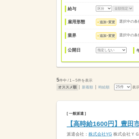
給与
雇用形態
選択中の条
追加･変更
業界
選択中の条
追加･変更
公開日
5
件中 / 1～5件を表示
表
オススメ順
新着順
時給順
[ 一般派遣 ]
【高時給1600円】豊
派遣会社：
株式会社YG
株式会社Ｙ