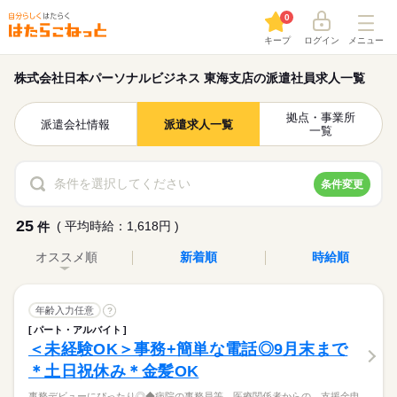
0
キープ
ログイン
メニュー
株式会社日本パーソナルビジネス 東海支店の派遣社員求人一覧
拠点・事業所
派遣会社情報
派遣求人一覧
一覧
条件を選択してください
条件変更
25
( 平均時給：1,618円 )
件
オススメ順
新着順
時給順
年齢入力任意
?
パート・アルバイト
＜未経験OK＞事務+簡単な電話◎9月末まで
＊土日祝休み＊金髪OK
事務デビューにぴったり◎◆病院の事務員等、医療関係者からの 支援金申