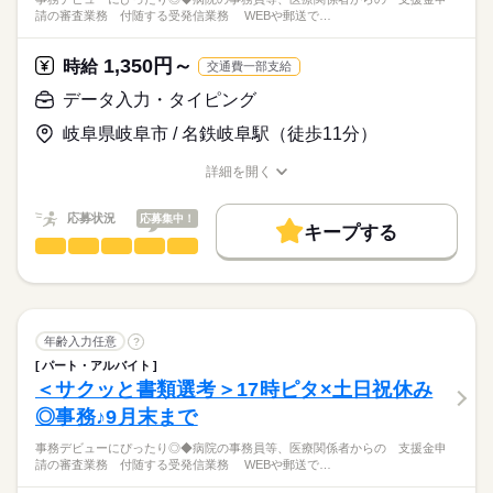
請の審査業務 付随する受発信業務 WEBや郵送で…
1,350円～
時給
交通費一部支給
データ入力・タイピング
岐阜県岐阜市 / 名鉄岐阜駅（徒歩11分）
詳細を開く
職種/応募資格
お仕事の特徴
給与/時間/休日
応募状況
応募集中！
キープする
データ入力・タイピング
職種
低い
高い
多い年齢層
事務デビューにぴったり◎
男性
女性
男女の割合
◆病院の事務員等、医療関係者からの
続きを読む
支援金申請の審査業務
年齢入力任意
?
付随する受発信業務
続きを読む
ひとりで
みんなで
仕事の仕方
パート・アルバイト
WEBや郵送で申請された内容を確認
＜サクッと書類選考＞17時ピタ×土日祝休み
サービス関連
業界
↓
◎事務♪9月末まで
システムに入力・不備や間違いがないか確認作業
しずか
にぎやか
応募資格
職場の様子
事務デビューにぴったり◎◆病院の事務員等、医療関係者からの 支援金申
／
▼お仕事の流れ
請の審査業務 付随する受発信業務 WEBや郵送で…
誰でも採用♪＊
書類の点検
／
まずはご応募ください