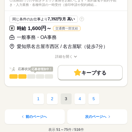
◎法務部門での手続きチェック業務をお願いします・契約書電子契約手続
オフィスワーク未経験OK！
▼こちらのお仕事以外にも...▼
禁煙・分煙
駅5分以内
社員食堂
英語不要
PC不要
き・入力業務・各種申請の一時受付（捺印申請や契約締結…
※社会人経験＋Excel：マクロができる方
・大手企業でのお仕事
【在宅OK】週3-4出社【シートを扱う会社での技術部にて技術情
【オフィスワークデビュー大歓迎！】
・人気の在宅や大学事務のお仕事 など
報の管理をお願いします】
前職が飲食やアパレルなどで
たくさんのお仕事の中からあなたのご希望に合わせて選べます♪
7,392円/月 高い
同じ条件のお仕事より
?
◆豊田市吉原町・車通勤可/無料駐車場有
オフィスワーク初挑戦！という
続きを読む
09月、10月スタートのご希望の方も
◆同業務の方もいて安心◎
先輩方も多くいらっしゃいます！
1,600円～
時給
交通費一部支給
まずはお気軽にご相談ください☆
◆大手自動車部品メーカー
一般事務・OA事務
オフィス未経験でもチャレンジできる
時給
給与
>詳しい募集要項をすべて見る
お仕事が他にもたくさん♪
愛知県名古屋市西区 / 名古屋駅（徒歩7分）
交通費 1ヵ月3万円を上限として実費支給
お仕事の特徴
就業前にも、オンラインでの研修など
サポート体制も整えていますので
働く人の待遇向上
詳細を開く
月収例 29万0938円 時給1750円×実働8h×週5日×4週+残業5h
安心してご応募ください◎
応募する
職種/応募資格
お仕事の特徴
給与/時間/休日
※月収例を保証するものではありません。
高収入
続きを読む
応募状況
応募者増加中！
基本特徴
キープする
ha_rs_001
一般事務・OA事務
職種
男性
女性
男女の割合
未経験OK
20代活躍
30代活躍
40代活躍
続きを読む
◎法務部門での手続きチェック業務をお願いします
長期
期間・時間
募集条件
08：15-17：15（休憩60分）実働8時間00分
ひとりで
みんなで
仕事の仕方
・契約書電子契約手続き
交通費
1ヵ月以内にスタート
勤務地固定
主婦・主夫
※残業時間：月5時間～15時間程度。■月末月初、締め日などに
続きを読む
1
2
3
4
5
・入力業務
発生します
履歴書不要
WEB登録
・各種申請の一時受付（捺印申請や契約締結申請）
続きを読む
しずか
にぎやか
職場の様子
・チェック業務
就業時間・曜日
インターネット・Web関連
業界
・契約書一次チェック
前のページへ
次のページへ
土曜 日曜 祝日
休日・休暇
残20未満
土日祝休
応募資格
※法律の知識は不要です
土・日・祝日休みの週休2日のお仕事です。
働き方・環境
表示
51～75
件 /
516
件
オフィスワーク未経験OK！