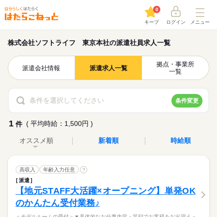
0
キープ
ログイン
メニュー
株式会社ソフトライフ 東京本社の派遣社員求人一覧
拠点・事業所
派遣会社情報
派遣求人一覧
一覧
条件を選択してください
条件変更
1
( 平均時給：1,500円 )
件
オススメ順
新着順
時給順
高収入
年齢入力任意
?
派遣
【地元STAFF大活躍×オープニング】単発OK
のかんたん受付業務♪
＜モデルルームの受付＞▼具体的なお仕事内容・笑顔でお客様をお出迎え・