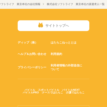
原則、水曜日・木曜日がお休みです
週払い
禁煙・分煙
駅5分以内
派遣活躍中
ソフトライフ 東京本社の会社情報
株式会社ソフトライフ 東京本社の派遣求人一覧
▼勤務地について▼
※現地面接OKですのでご安心下さい！！
他にも多数あり♪
OPスタッフ
英語不要
PC不要
ご希望のエリアだけでなく、
スキルやご経験に合わせて現場をご提案しますので、ご安心く
ださい◎
サイトトップへ
表参道、有楽町、笹塚、渋谷、品川、池袋、新宿、
国立、昭島、日暮里、小岩、船堀、
船橋、松戸、柏の葉キャンパス、
ディップ（株）
はたらこねっととは
馬車道、東戸塚、中央林間、川口、浦和など
※タイミングにより紹介可能な案件が異なります。
ヘルプ＆お問い合わせ
利用規約
登録スタッフさんへは、随時最新情報をメールでお知らせして
います！
利用者情報の外部送信に
プライバシーポリシー
ついて
バイトル
スポットバイトル
バイトルNEXT
バイトルPRO
ナースではたらこ
介護ではたらこ