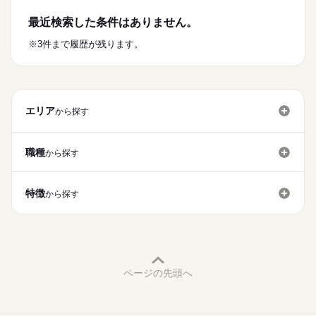
お客様が快適に過ごせる空間を作っていきましょう☆
綺麗なマンションギャラリーで快適にお仕事しませんか？
■フリーター
しっかりした研修があるので未経験でも安心ですよ◎※現地面
最近検索した条件はありません。
■ブランクあり
続きを読む
コーディネーターや先輩スタッフがいますので、
接OK！！
■第二新卒
経験がない方やブランク明けの方も
※3件まで履歴が残ります。
■WワークOK
スグに慣れることができるのでご安心ください♪
■友達と応募OK
時給
給与
>詳しい募集要項をすべて見る
お仕事の特徴
【給与備考】
■学歴不問
働く人の待遇向上
◆時給1,500円～
■経験者優遇
┗・繁忙期は特別ボーナスキャンペーンもあり☆
高収入
エリア
■ピアス・シンプルネイルOK（規定あり）
から探す
応募する
■髪色は9トーンまでOK
基本特徴
◆支払方法：月払い
続きを読む
┗・月末締め、翌月末支払い
未経験OK
新卒・第二
30代活躍
40代活躍
CA、美容部員、歯科助手、アパレルなど
続きを読む
職種
から探す
異職種からの転職者が多数活躍中☆
募集条件
＜給与例＞
長期
期間・時間
時給1,500円×7.5h×20日
交通費
勤務地固定
主婦・主夫
学生歓迎
履歴書不要
＼こんな方にオススメ／
特徴
・09：00～18：00
から探す
＝225,000円
■受付の仕事に興味がある
・09：30～17：30
WEB登録
■仕事復帰したい
・10：00～18：00
＼月22万円以上可能！／
■働きながら自分磨きをしたい
就業時間・曜日
※案件や状況によって勤務時間は変動します
続きを読む
残20未満
扶養内
Wワーク可
週4日
土日祝のみ
■勤務曜日：月・木・金・土・日・祝
現場や働き方により条件が異なります。
シフト勤務
┗土日勤務可能な方大歓迎◎
ページの先頭へ
詳しくはお仕事ご紹介時にご案内いたします◎
水曜 木曜
休日・休暇
働き方・環境
残業はほぼないため、
【交通費備考】
◆公休日
ブランクOK
産休・育休
社会保険制度
研修制度
プライベートとの両立もバッチリ☆
交通費全額支給（IC料金、最安値ルートでの支給となります）