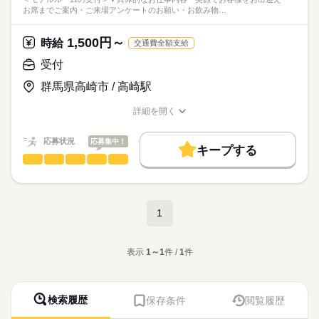
お席までご案内・ご来場アンケートのお願い・お飲み物…
1,500円～
時給
交通費全額支給
受付
群馬県高崎市 / 高崎駅
詳細を開く
職種/応募資格
お仕事の特徴
給与/時間/休日
応募状況
応募集中！
キープする
受付
職種
男性
女性
男女の割合
＜モデルルームの受付＞
ひとりで
みんなで
仕事の仕方
▼具体的なお仕事内容
続きを読む
1
・笑顔でお客様をお出迎え
・お席までご案内
続きを読む
しずか
にぎやか
職場の様子
・ご来場アンケートのお願い
サービス関連
表示
1～1
件 /
1
件
業界
・お飲み物提供
・エアコンの温度調整、カウンターの指紋拭き など
応募資格
＜歓迎＞
未経験OKのシンプルな業務です◎
検索履歴
保存条件
閲覧履歴
■未経験OK
まずは笑顔で挨拶ができれば問題なし！
スタッフにも好評！かわいい制服あり♪
■主婦（夫）