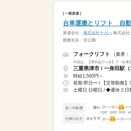
[ 一般派遣 ]
台車運搬とリフト 自
派遣会社：
株式会社ナガハ
株式会社
勤務先名：非公開
フォークリフト
（業界：
今回は、【津市あのつ台】で《台車運
三重県津市 / 一身田駅（
時給1,500円～
土曜日 日曜日 / ◆週休
多い年齢層
仕事の仕方