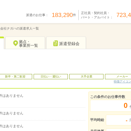
正社員・契約社員・
183,290
723,
派遣のお仕事：
件
パート・アルバイト：
式会社ナガハの派遣求人一覧
拠点・
派遣登録会
事業所一覧
新卒・第二歓迎
日払い・週払い
大手企業
メーカー
特徴アイコ
件はありません
この条件のお仕事件数
0
件はありません
-
平均時給
件はありません