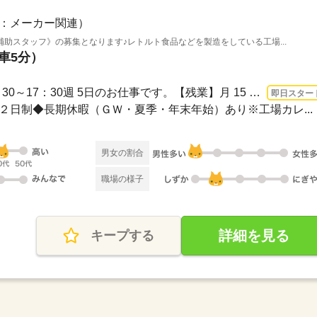
：メーカー関連）
助スタッフ》の募集となります♪レトルト食品などを製造をしている工場...
（車5分）
長期 即日〜 / 【昼勤務】8：30～17：30週 5日のお仕事です。【残業】月 15 時間程度...
即日スター
週休２日制◆長期休暇（ＧＷ・夏季・年末年始）あり※工場カレ...
男女の割合
職場の様子
詳細を見る
キープする