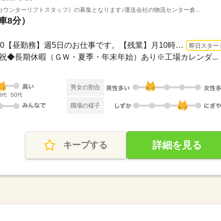
ウンターリフトスタッフ》の募集となります♪運送会社の物流センター倉...
（車8分）
長期 即日〜 / 8：30～17：30【昼勤務】週5日のお仕事です。【残業】月10時間程度発生...
即日スター
土日祝◆長期休暇（ＧＷ・夏季・年末年始）あり※工場カレンダ...
男女の割合
職場の様子
詳細を見る
キープする