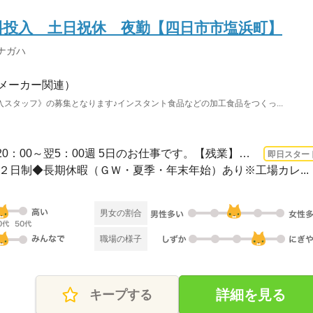
料投入 土日祝休 夜勤【四日市市塩浜町】
ナガハ
メーカー関連）
スタッフ》の募集となります♪インスタント食品などの加工食品をつくっ...
長期 即日〜 / 【夜勤のみ】20：00～翌5：00週 5日のお仕事です。【残業】月 25 時間...
即日スター
週休２日制◆長期休暇（ＧＷ・夏季・年末年始）あり※工場カレ...
男女の割合
職場の様子
詳細を見る
キープする