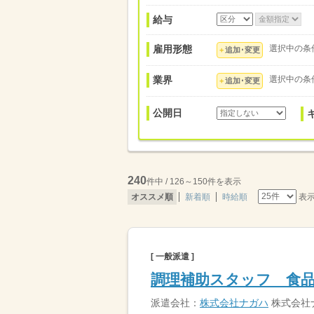
給与
雇用形態
選択中の条
追加･変更
業界
選択中の条
追加･変更
公開日
240
件中 / 126～150件を表示
表
オススメ順
新着順
時給順
[ 一般派遣 ]
調理補助スタッフ 食
派遣会社：
株式会社ナガハ
株式会社