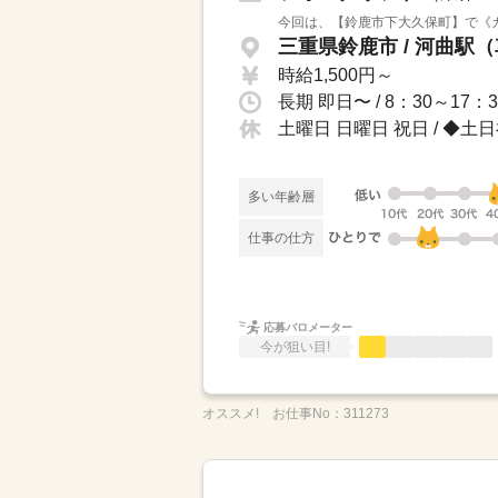
今回は、【鈴鹿市下大久保町】で《カ
三重県鈴鹿市 / 河曲駅
時給1,500円～
土曜日 日曜日 祝日 / ◆
多い年齢層
仕事の仕方
応募バロメーター
今が狙い目!
オススメ!
お仕事No：
311273