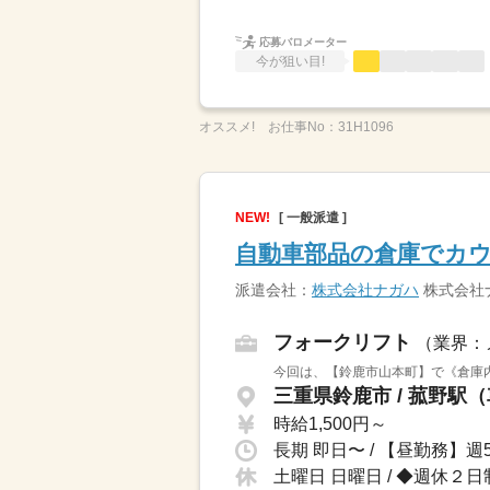
応募バロメーター
今が狙い目!
オススメ!
お仕事No：
31H1096
NEW!
[ 一般派遣 ]
自動車部品の倉庫でカ
派遣会社：
株式会社ナガハ
株式会社
フォークリフト
（業界：
今回は、【鈴鹿市山本町】で《倉庫内
三重県鈴鹿市 / 菰野駅（
時給1,500円～
土曜日 日曜日 / ◆週休