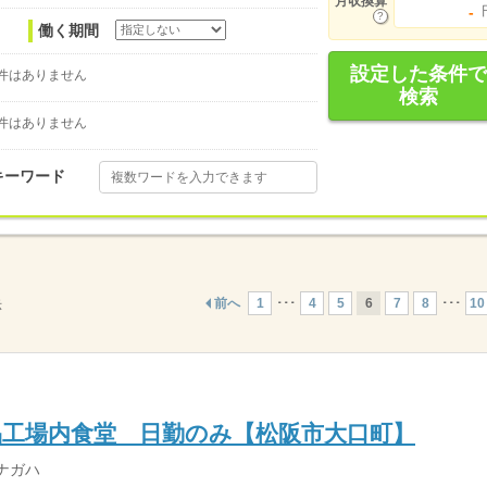
月収換算
-
働く期間
設定した条件で
件はありません
検索
件はありません
キーワード
前へ
1
･･･
4
5
6
7
8
･･･
10
示
品工場内食堂 日勤のみ【松阪市大口町】
ナガハ