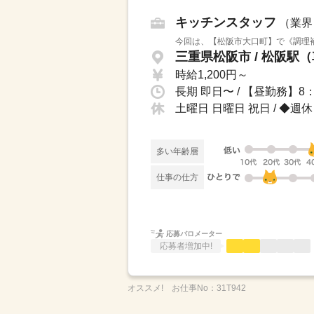
キッチンスタッフ
（業界
今回は、【松阪市大口町】で《調理補
三重県松阪市 / 松阪駅
時給1,200円～
土曜日 日曜日 祝日 / ◆
多い年齢層
仕事の仕方
応募バロメーター
応募者増加中!
オススメ!
お仕事No：
31T942