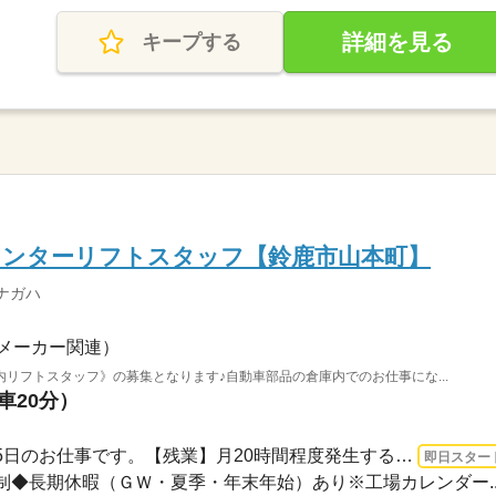
詳細を見る
キープする
ウンターリフトスタッフ【鈴鹿市山本町】
ナガハ
メーカー関連）
リフトスタッフ》の募集となります♪自動車部品の倉庫内でのお仕事にな...
車20分）
長期 即日〜 / 【昼勤務】週5日のお仕事です。【残業】月20時間程度発生することがご...
即日スター
２日制◆長期休暇（ＧＷ・夏季・年末年始）あり※工場カレンダー..