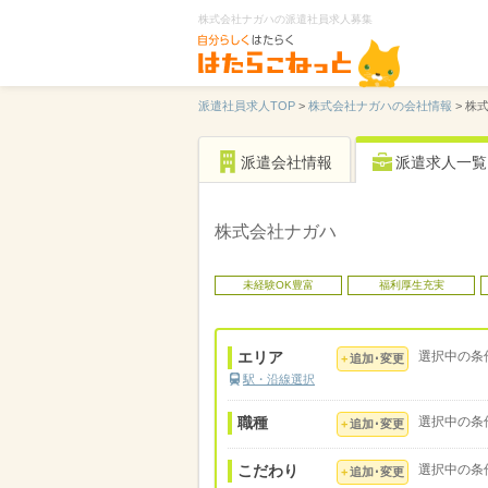
株式会社ナガハの派遣社員求人募集
派遣社員求人TOP
>
株式会社ナガハの会社情報
>
株
派遣会社情報
派遣求人一覧
株式会社ナガハ
未経験OK豊富
福利厚生充実
エリア
選択中の条
追加･変更
駅・沿線選択
職種
選択中の条
追加･変更
こだわり
選択中の条
追加･変更