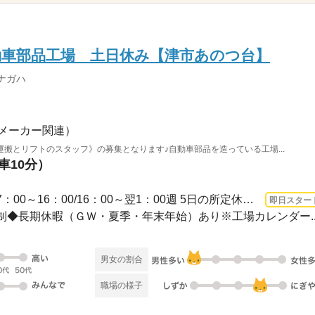
動車部品工場 土日休み【津市あのつ台】
ナガハ
メーカー関連）
搬とリフトのスタッフ》の募集となります♪自動車部品を造っている工場...
車10分）
長期 即日〜 / 【交替勤務】7：00～16：00/16：00～翌1：00週 5日の所定休日ごとに勤...
即日スター
２日制◆長期休暇（ＧＷ・夏季・年末年始）あり※工場カレンダー..
男女の割合
職場の様子