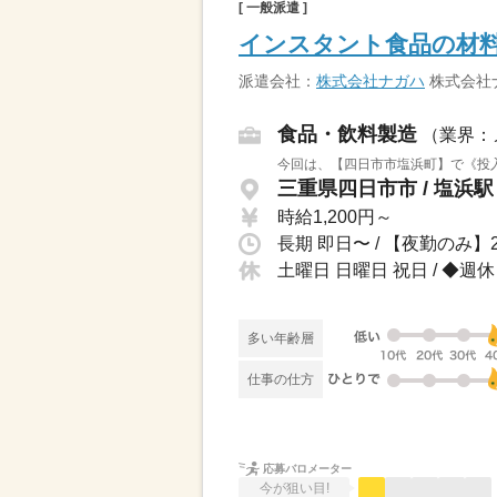
[ 一般派遣 ]
インスタント食品の材
派遣会社：
株式会社ナガハ
株式会社
食品・飲料製造
（業界：
今回は、【四日市市塩浜町】で《投入
三重県四日市市 / 塩浜駅
時給1,200円～
土曜日 日曜日 祝日 / ◆
多い年齢層
仕事の仕方
応募バロメーター
今が狙い目!