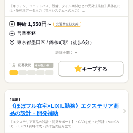
【キッチン、ユニットバス、設備、タイル商材などの受発注業務】具体的に
は - 受発注データ入力（専用システムへの入力） …
1,550円～
時給
交通費全額支給
営業事務
東京都墨田区 / 錦糸町駅（徒歩6分）
詳細を開く
職種/応募資格
お仕事の特徴
給与/時間/休日
応募状況
今が狙い目！
キープする
営業事務
職種
低い
高い
多い年齢層
【キッチン、ユニットバス、設備、タイル商材などの受発注業
務】
男性
女性
男女の割合
続きを読む
具体的には
派遣
- 受発注データ入力（専用システムへの入力）
続きを読む
ひとりで
みんなで
仕事の仕方
《ほぼフル在宅×LIXIL勤務》エクステリア商
- 納品までの進捗状況の管理
メーカー関連
業界
品の設計・開発補助
- 商品に関する電話・メールでの問合せ対応
しずか
にぎやか
応募資格
職場の様子
【エクステリア商品の設計・開発サポート】・CADを使った設計（AutoCA
※まずはOJTで業界や商品、システムについてじっくり学んでい
D）・EXCEL資料作成・試作品の組み立て・…
事務経験が1年程度ある方
ただきます！