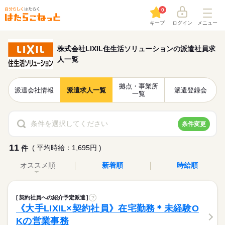
0
キープ
ログイン
メニュー
株式会社LIXIL住生活ソリューションの派遣社員求
人一覧
拠点・事業所
派遣会社情報
派遣求人一覧
派遣登録会
一覧
条件を選択してください
条件変更
11
( 平均時給：1,695円 )
件
オススメ順
新着順
時給順
契約社員への紹介予定派遣
?
《大手LIXIL×契約社員》在宅勤務＊未経験O
Kの営業事務