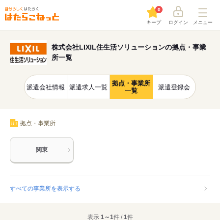
0
キープ
ログイン
メニュー
株式会社LIXIL住生活ソリューションの拠点・事業
所一覧
拠点・事業所
派遣会社情報
派遣求人一覧
派遣登録会
一覧
拠点・事業所
関東
すべての事業所を表示する
表示
1～1
件 /
1
件