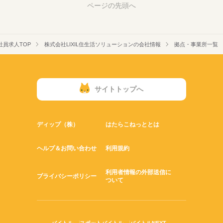
ページの先頭へ
社員求人TOP
株式会社LIXIL住生活ソリューションの会社情報
拠点・事業所一覧
サイトトップへ
ディップ（株）
はたらこねっととは
ヘルプ＆お問い合わせ
利用規約
利用者情報の外部送信に
プライバシーポリシー
ついて
バイトル
スポットバイトル
バイトルNEXT