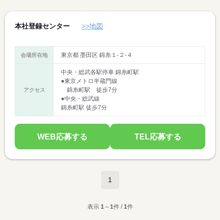
本社登録センター
>>地図
東京都 墨田区 錦糸１‐２‐４
会場所在地
中央・総武各駅停車 錦糸町駅
●東京メトロ半蔵門線
錦糸町駅 徒歩7分
アクセス
●中央・総武線
錦糸町駅 徒歩7分
WEB応募する
TEL応募する
1
表示
1
～
1
件 /
1
件