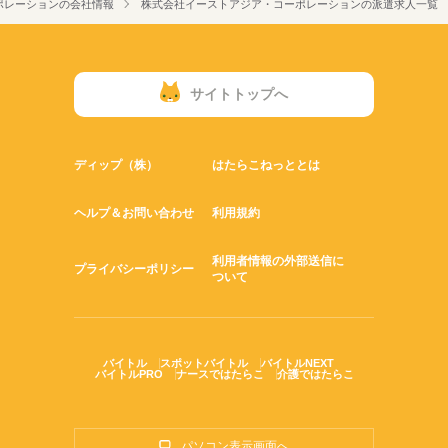
ポレーションの会社情報
株式会社イーストアジア・コーポレーションの派遣求人一覧
■年間休日 121日（1年の1/3が休みです）
自由にリフレッシュしてください♪
研修制度
資格支援
禁煙・分煙
バイク自転車
車OK
土日も平日もまんべんなく休めますよ
■特別休暇あり
※22時～翌5時まで18歳以上の方 （省令2号）
寮・社宅
まかない
ルーティン
サイトトップへ
ディップ（株）
はたらこねっととは
ヘルプ＆お問い合わせ
利用規約
利用者情報の外部送信に
プライバシーポリシー
ついて
バイトル
スポットバイトル
バイトルNEXT
バイトルPRO
ナースではたらこ
介護ではたらこ
パソコン表示画面へ