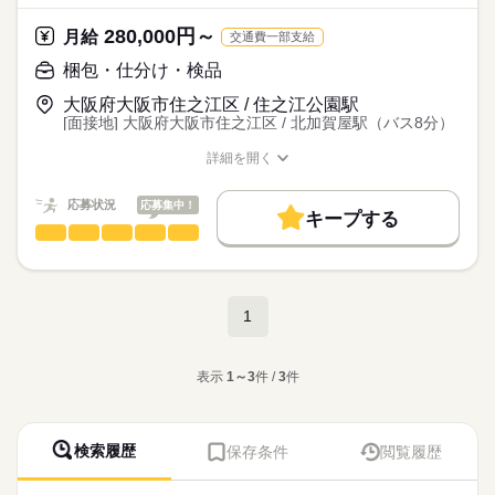
【職場の環境について】
■休憩90分
■製造業未経験の方も大歓迎！
【交通費備考】
▼
働き方・環境
・空調完備で、1年中快適
■4勤2休 のシフト制
休憩中はぼーっとしても、
元事務員・飲食・アパレル・サービス業・ホテルマン・居酒
280,000円～
※25,000円まで支給（通勤者のみ）
時々、材料を追加投入
月給
交通費一部支給
・個人ロッカー、シャワー室あり
昼・昼・夜・夜・2日休みの繰り返しです
大手企業
ブランクOK
産休・育休
社会保険制度
たばこを吸いに行ってもOK！
屋店員など…
続きを読む
・安くておいしい食堂完備
■年間休日 121日（1年の1/3が休みです）
自由にリフレッシュしてください♪
梱包・仕分け・検品
さまざまなご経歴の方が働いています
【2】プレス
研修制度
資格支援
制服あり
禁煙・分煙
うどん・そば110円
続きを読む
土日も平日もまんべんなく休めますよ
■もちろん経験者さんや
機械のボタンを押して、大きさ調整
カレー250円くらい
■特別休暇あり
大阪府大阪市住之江区 / 住之江公園駅
※22時～翌5時まで18歳以上の方 （省令2号）
バイク自転車
車OK
寮・社宅
まかない
社員食堂
ブランクのある方も大歓迎です。
月給
給与
▼
ごはん100円
[面接地] 大阪府大阪市住之江区 / 北加賀屋駅（バス8分）
>詳しい募集要項をすべて見る
※22時～翌5時まで18歳以上の方（省令2号）
製品の大きさチェック
おかず 350～400円くらい
【月給例】
お仕事の特徴
▼
詳細を開く
味噌汁 20円
280,000円以上
職種/応募資格
お仕事の特徴
給与/時間/休日
機械から取り出して完成！
働く人の待遇向上
～～～～～～～～～～～
応募する
【寮について】
高収入
応募状況
応募集中！
難しい作業はありません！
キープする
・1年間無料です
【昇給について】
続きを読む
梱包・仕分け・検品
職種
基本特徴
男性
女性
・築浅のきれいな一般のマンションです
男女の割合
弊社の制度では
・テレビ、エアコン、冷蔵庫、電子レンジ、洗濯機が付いてき
年齢や経験問わず、1年後に全員が1段階昇格します！
＼大手パナソニックでのお仕事！／
未経験OK
新卒・第二
20代活躍
30代活躍
40代活躍
続きを読む
【ポイント】
ます
長期
期間・時間
・工場が綺麗☆
ひとりで
みんなで
正社員登用
仕事の仕方
・さらにさらに自転車の無料貸し出しもあります
1段階昇格することにより
今話題の電気自動車に使われている
冷暖房完備、1年中快適に過ごせます
続きを読む
1
08：30～20：45
月給は 30,000円 UPし、
リチウムイオン電池の製造のお仕事です
募集条件
工場って油でベトベト、熱気が凄そう
20：30～08：45
【寮の周辺環境について】
続きを読む
しずか
にぎやか
職場の様子
と思っている方もご安心を！
▲上記時間帯の2交代制▲
勤務先公開
大量募集
交通費
WEB登録
・駅や職場に近いです
＼全員が 月給310,000円（＋各種手当）／
メーカー関連
表示
1～3
件 /
3
件
業界
・近隣にはスーパー・コンビニあります
【具体的には】
子連れ選考可
・今人気の4勤2休☆
■実働10.75時間
続きを読む
・関西一の繁華街梅田まで電車で20分
GETすることが可能です♪
【1】計量・ミキサー
応募資格
4勤2休＝4日働いたら2日休み
残業込みの勤務時間
・競艇場へも自転車ですぐ！
機械のボタンを押す
就業時間・曜日
土日休みに比べて連勤が少ないので
上記の時間以上の残業はありません！
■高卒以上の方
・赴任旅費も支給しちゃいます
▼
検索履歴
保存条件
閲覧履歴
残10未満
週4日
土日祝休
平日休み
シフト勤務
からだもこころもリフレッシュしやすい！
18歳以上OK
休日・休暇
取り出す
【職場の環境について】
■休憩90分
■製造業未経験の方も大歓迎！
kkw_hqd2304
▼
働き方・環境
・空調完備で、1年中快適
■4勤2休 のシフト制