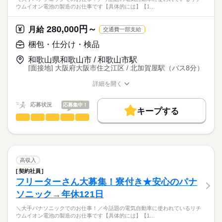
▼
ウムイオン電池の製造のお仕事です【具体的には】【1…
18歳以上OK
取り出す
【寮について】
■製造業未経験の方も大歓迎！
▼
・1年間無料です
元事務員・飲食・アパレル・サービス業・ホテルマン・居酒
280,000円～
時々、材料を追加投入
月給
交通費一部支給
・築浅のきれいな一般のマンションです
屋店員など…
続きを読む
・テレビ、エアコン、冷蔵庫、電子レンジ、洗濯機が付いてき
梱包・仕分け・検品
さまざまなご経歴の方が働いています
【2】プレス
ます
続きを読む
■もちろん経験者さんや
機械のボタンを押して、大きさ調整
・さらにさらに自転車の無料貸し出しもあります
和歌山県和歌山市 / 和歌山市駅
ブランクのある方も大歓迎です。
月給
給与
▼
[面接地] 大阪府大阪市住之江区 / 北加賀屋駅（バス8分）
>詳しい募集要項をすべて見る
※22時～翌5時まで18歳以上の方（省令2号）
製品の大きさチェック
【寮の周辺環境について】
【収入例】
お仕事の特徴
▼
詳細を開く
・駅や職場に近いです
月：280,000円以上
職種/応募資格
お仕事の特徴
給与/時間/休日
機械から取り出して完成！
働く人の待遇向上
・近隣にはスーパー・コンビニあります
（月給＋各種手当）
応募する
・関西一の繁華街梅田まで電車で20分
高収入
応募状況
応募集中！
難しい作業はありません！
キープする
・競艇場へも自転車ですぐ！
～～～～～～～～～～～
続きを読む
梱包・仕分け・検品
職種
基本特徴
男性
女性
・赴任旅費も支給しちゃいます
男女の割合
【昇給について】
＼大手パナソニックでのお仕事！／
未経験OK
新卒・第二
20代活躍
30代活躍
40代活躍
続きを読む
【ポイント】
【職場の環境について】
弊社の制度では
長期
期間・時間
・工場が綺麗☆
ひとりで
みんなで
50代活躍
正社員登用
仕事の仕方
・空調完備で、1年中快適
年齢や経験問わず、1年後に全員が1段階昇格します！
今話題の電気自動車に使われている
冷暖房完備、1年中快適に過ごせます
続きを読む
08：30～20：45
・個人ロッカー、シャワー室あり
リチウムイオン電池の製造のお仕事です
高収入
募集条件
工場って油でベトベト、熱気が凄そう
20：45～08：45
・安くておいしい食堂完備
1段階昇格することにより
続きを読む
しずか
にぎやか
職場の様子
と思っている方もご安心を！
契約社員
▲上記時間帯の2交代制▲
勤務先公開
大量募集
交通費
勤務地固定
WEB登録
うどん・そば110円
月給は 30,000円 UPし、
フリーターさん大募集！寮付き★安心のパナ
メーカー関連
業界
カレー250円くらい
【具体的には】
就業時間・曜日
・今人気の4勤2休☆
■実働10.75時間
続きを読む
ごはん100円
ソニック→年休121日
＼全員が 月給310,000円（＋各種手当）／
【1】計量・ミキサー
応募資格
4勤2休＝4日働いたら2日休み
残業込みの勤務時間
おかず 350～400円くらい
10時～出社
週4日
平日休み
家庭都合休可
機械のボタンを押す
土日休みに比べて連勤が少ないので
上記の時間以上の残業はありません！
＼大手パナソニックでのお仕事！／今話題の電気自動車に使われているリチ
■高卒以上の方
味噌汁 20円
GETすることが可能です♪
▼
シフト勤務
ウムイオン電池の製造のお仕事です【具体的には】【1…
からだもこころもリフレッシュしやすい！
18歳以上OK
休日・休暇
取り出す