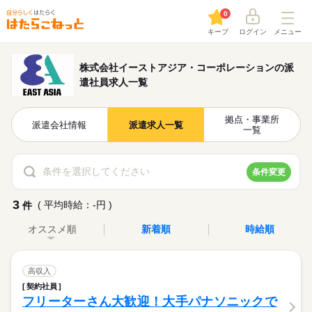
0
キープ
ログイン
メニュー
株式会社イーストアジア・コーポレーションの派
遣社員求人一覧
拠点・事業所
派遣会社情報
派遣求人一覧
一覧
条件を選択してください
条件変更
3
( 平均時給：-円 )
件
オススメ順
新着順
時給順
高収入
契約社員
フリーターさん大歓迎！大手パナソニックで