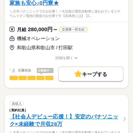
家族も安心♪0円寮★
＼大手パナソニックでのお仕事！／今話題の電気自動車に使われているリチ
ウムイオン電池の製造のお仕事です【具体的には】【1…
280,000円～
月給
交通費一部支給
機械オペレーション
和歌山県和歌山市 / 打田駅
詳細を開く
職種/応募資格
お仕事の特徴
給与/時間/休日
応募状況
応募集中！
キープする
機械オペレーション
職種
低い
高い
多い年齢層
＼大手パナソニックでのお仕事！／
男性
女性
男女の割合
今話題の電気自動車に使われている
続きを読む
リチウムイオン電池の製造のお仕事です
高収入
続きを読む
ひとりで
みんなで
仕事の仕方
契約社員
【社会人デビュー応援！】安定のパナソニッ
その他
業界
【具体的には】
ク×未経験で月収28万
【1】計量・ミキサー
しずか
にぎやか
応募資格
職場の様子
機械のボタンを押す
＼大手パナソニックでのお仕事！／今話題の電気自動車に使われているリチ
■高卒以上の方