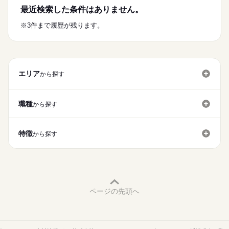
休憩中はぼーっとしても、
元事務員・飲食・アパレル・サービス業・ホテルマン・居酒
kkw_hfd2304
時々、材料を追加投入
・個人ロッカー、シャワー室あり
昼・昼・夜・夜・2日休みの繰り返しです
大手企業
ブランクOK
産休・育休
社会保険制度
最近検索した条件はありません。
たばこを吸いに行ってもOK！
屋店員など…
続きを読む
・安くておいしい食堂完備
■年間休日 121日（1年の1/3が休みです）
自由にリフレッシュしてください♪
さまざまなご経歴の方が働いています
【2】プレス
研修制度
資格支援
禁煙・分煙
バイク自転車
車OK
うどん・そば110円
続きを読む
土日も平日もまんべんなく休めますよ
※3件まで履歴が残ります。
■もちろん経験者さんや
機械のボタンを押して、大きさ調整
カレー250円くらい
■特別休暇あり
※22時～翌5時まで18歳以上の方 （省令2号）
寮・社宅
まかない
社員食堂
ブランクのある方も大歓迎です。
月給
給与
▼
ごはん100円
>詳しい募集要項をすべて見る
※22時～翌5時まで18歳以上の方（省令2号）
製品の大きさチェック
おかず 350～400円くらい
【月給例】
お仕事の特徴
▼
味噌汁 20円
280,000円以上
機械から取り出して完成！
働く人の待遇向上
エリア
から探す
応募する
【寮について】
～～～～～～～～～～～
高収入
難しい作業はありません！
・1年間無料です
続きを読む
基本特徴
・築浅のきれいな一般のマンションです
【昇給について】
職種
から探す
・テレビ、エアコン、冷蔵庫、電子レンジ、洗濯機が付いてき
弊社の制度では
未経験OK
新卒・第二
20代活躍
30代活躍
40代活躍
続きを読む
【ポイント】
ます
年齢や経験問わず、1年後に全員が1段階昇格します！
長期
期間・時間
・工場が綺麗☆
正社員登用
・さらにさらに自転車の無料貸し出しもあります
冷暖房完備、1年中快適に過ごせます
特徴
08：30～20：45
から探す
1段階昇格することにより
募集条件
工場って油でベトベト、熱気が凄そう
20：30～08：45
【寮の周辺環境について】
月給は 30,000円 UPし、
と思っている方もご安心を！
▲上記時間帯の2交代制▲
勤務先公開
大量募集
交通費
WEB登録
・駅や職場に近いです
・近隣にはスーパー・コンビニあります
＼全員が 月給310,000円（＋各種手当）／
子連れ選考可
・今人気の4勤2休☆
■実働10.75時間
続きを読む
・関西一の繁華街梅田まで電車で20分
4勤2休＝4日働いたら2日休み
残業込みの勤務時間
・競艇場へも自転車ですぐ！
GETすることが可能です♪
就業時間・曜日
土日休みに比べて連勤が少ないので
上記の時間以上の残業はありません！
・赴任旅費も支給しちゃいます
ページの先頭へ
残10未満
週4日
平日休み
シフト勤務
からだもこころもリフレッシュしやすい！
休日・休暇
■休憩90分
kkw_hqd2304
働き方・環境
■4勤2休 のシフト制
休憩中はぼーっとしても、
kkw_hfd2304
昼・昼・夜・夜・2日休みの繰り返しです
大手企業
ブランクOK
産休・育休
社会保険制度
たばこを吸いに行ってもOK！