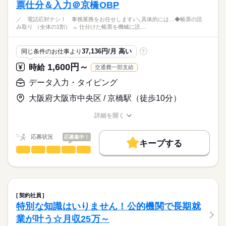
票仕分＆入力＠京橋OBP
／ 電話応対ナシ！ 事務業務をお任せします♪＼具体的には…◆帳票の読
み取り （全体の1割） → 仕分けた帳票を機械に読…
37,136円/月 高い
同じ条件のお仕事より
?
1,600円～
時給
交通費一部支給
データ入力・タイピング
大阪府大阪市中央区 / 京橋駅（徒歩10分）
詳細を開く
職種/応募資格
お仕事の特徴
給与/時間/休日
応募状況
応募集中！
キープする
データ入力・タイピング
職種
低い
高い
多い年齢層
／
電話応対ナシ！
男性
女性
男女の割合
事務業務をお任せします♪
続きを読む
＼
契約社員
続きを読む
ひとりで
みんなで
仕事の仕方
特別な知識はいりません！公的機関で長期就
具体的には…
金融関連
業界
業が叶う☆月収25万～
◆帳票の読み取り （全体の1割）