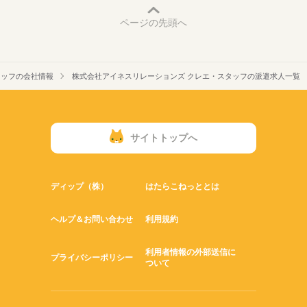
活かせるスキル
ページの先頭へ
英語力
プログラム
タッフの会社情報
株式会社アイネスリレーションズ クレエ・スタッフの派遣求人一覧
サイトトップへ
ディップ（株）
はたらこねっととは
ヘルプ＆お問い合わせ
利用規約
利用者情報の外部送信に
プライバシーポリシー
ついて