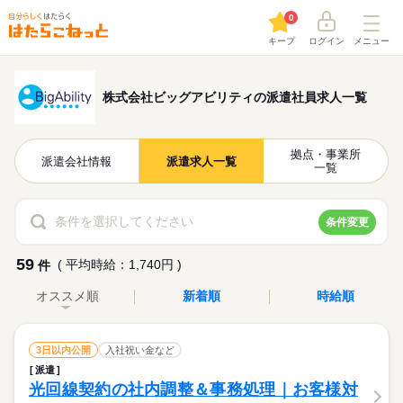
0
キープ
ログイン
メニュー
株式会社ビッグアビリティの派遣社員求人一覧
拠点・事業所
派遣会社情報
派遣求人一覧
一覧
条件を選択してください
条件変更
59
( 平均時給：1,740円 )
件
オススメ順
新着順
時給順
3日以内公開
入社祝い金など
派遣
光回線契約の社内調整＆事務処理｜お客様対