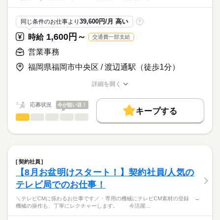
＼20～30代活躍中／
地元放送局でテレビ制作の現場を間近で見れるチャンス！
39,600円/月 高い
同じ条件のお仕事より
?
なかなか空きが出ないレアなお仕事です（＾＾）/
時給
給与
同業務で弊社スタッフ就業中♪
>詳しい募集要項をすべて見る
1,600円～
時給
交通費一部支給
＊交通費別途支給あり：上限30,000円/月
営業事務
★☆★☆★☆★☆★☆★☆★☆★☆★☆★☆★☆★☆★☆★☆
お仕事の特徴
応募する
福岡県福岡市中央区 / 渡辺通駅（徒歩1分）
RKBCINCで加入頂く健康保険組合はご本人負担が
基本特徴
通常（一般的な企業は5割負担）より少なくお得です☆
続きを読む
詳細を開く
また全国のレジャー、グルメ、リラクゼーション、
未経験OK
20代活躍
30代活躍
職種/応募資格
お仕事の特徴
給与/時間/休日
スポーツクラブ等様々な特典満載♪無料ｅラーニングも充実！
募集条件
★☆★☆★☆★☆★☆★☆★☆★☆★☆★☆★☆★☆★☆★☆
長期
期間・時間
応募状況
今が狙い目！
キープする
交通費
勤務地固定
続きを読む
営業事務
職種
9：00～17：00 休憩60分 実働7時間
ひとりで
みんなで
仕事の仕方
※早い時間or遅い時間の取材の場合は早上がり、遅出勤の場合あ
就業時間・曜日
＼オール電化に関わる部門での営業アシスタント／
り
残業なし
残10未満
シフト勤務
しずか
にぎやか
職場の様子
・オール電化リース契約の提案
働き方・環境
・その他商品、サービスの営業補助
契約社員
月曜 火曜 水曜 木曜 金曜 土曜 日曜 祝日
休日・休暇
・体験講座等のイベント対応
続きを読む
大手企業
ブランクOK
社会保険制度
服装自由
【8月お盆明けスタート！】契約社員/人気の
サービス関連
業界
・電話、窓口対応
全曜日対応のシフト制勤務 月20日程度の勤務
禁煙・分煙
駅5分以内
派遣活躍中
英語不要
テレビ局でのお仕事！
・資料作成（Excel・Wordを使用）
・その他事務、庶務業務
応募資格
＼テレビCMに係わるお仕事です／・専用の機械にテレビCM素材の登録 →
機械の操作も、丁寧にレクチャーします。 今活躍…
◆Excel（SUMなど基本的な関数）
地下鉄渡辺通駅直結で通勤らくらく♪
◆Wordでの文書作成