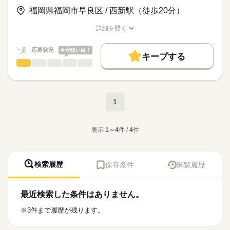
>詳しい募集要項をすべて見る
画が安く見れたり、インフルエンザ予防接種が無料で受けれた
続きを読む
が、外部からの問い合わせもあります）
■給与：1,300円
福岡県福岡市早良区 / 西新駅（徒歩20分）
りと福利厚生が充実してます♪
月収例 191,100円＝1,250円×7h/日×21日/月
締切り時間に合わせて、チームで協力しながら業務を進めてい
■交通費：あり（上限3万円/月）
詳細を開く
お仕事の特徴
応募する
きます♪
職種/応募資格
お仕事の特徴
給与/時間/休日
サポートもあるので、困った時には相談できる環境です！
基本特徴
応募状況
今が狙い目！
キープする
長期
期間・時間
未経験OK
20代活躍
30代活躍
40代活躍
事務的軽作業
職種
しずか
にぎやか
職場の様子
9：30～17：30・休憩60分（実働7時間）
募集条件
放送局でのカメラアシスタントのお仕事です（＾＾）/
残業：年末の繁忙期やその他状況に応じ発生することがありま
勤務先公開
交通費
勤務地固定
主婦・主夫
続きを読む
す
・機材準備やチェック（三脚、照明、音、マイクなど）
マスコミ関連
業界
1
就業時間・曜日
・機材の運搬
・カメラケーブル調整等の撮影サポート 等
続きを読む
残10未満
土日祝休
休日・休暇
・その他、番組制作スタッフの補助業務
表示
1～4
件 /
4
件
働き方・環境
土日祝、年末年始休暇、その他就業先カレンダーによる
＼20～30代活躍中／
実際に取材現場にも同行し、撮影サポートも！
応募資格
大手企業
ブランクOK
社会保険制度
服装自由
地元放送局でテレビ制作の現場を間近で見れるチャンス！
体を動かすことが好きな方におススメ♪
なかなか空きが出ないレアなお仕事です（＾＾）/
◆学歴・経験不問
禁煙・分煙
バイク自転車
社員食堂
派遣活躍中
検索履歴
保存条件
閲覧履歴
◆機材等、重いものを運ぶことあり
英語不要
お仕事の特徴
活かせるスキル
最近検索した条件はありません。
時給
給与
基本特徴
>詳しい募集要項をすべて見る
Word
Excel
交通費別途支給：上限30,000円/月
※3件まで履歴が残ります。
未経験OK
20代活躍
30代活躍
加入する健康保険は保険料負担が通常より少なくお得です♪