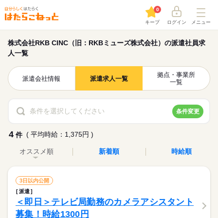
0
キープ
ログイン
メニュー
株式会社RKB CINC（旧：RKBミューズ株式会社）の派遣社員求
人一覧
拠点・事業所
派遣会社情報
派遣求人一覧
一覧
条件を選択してください
条件変更
4
( 平均時給：1,375円 )
件
オススメ順
新着順
時給順
3日以内公開
派遣
＜即日＞テレビ局勤務のカメラアシスタント
募集！時給1300円