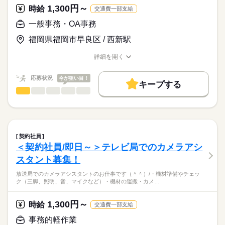
大手エネルギー関連企業で2027年3月31日までの期間限定のお仕
1,300円～
時給
交通費一部支給
事です。
一般事務・OA事務
時給
給与
>詳しい募集要項をすべて見る
社内規定により別途支給（上限3万円/月）
福岡県福岡市早良区 / 西新駅
お仕事の特徴
働く人の待遇向上
詳細を開く
応募する
職種/応募資格
お仕事の特徴
給与/時間/休日
長期
期間・時間
高収入
応募状況
今が狙い目！
8：50～17：30（休憩60分、実働7時間40分）
キープする
基本特徴
一般事務・OA事務
職種
ひとりで
みんなで
仕事の仕方
20代活躍
30代活躍
40代活躍
続きを読む
＼テレビCMに係わるお仕事です／
土曜 日曜 祝日
休日・休暇
募集条件
しずか
にぎやか
職場の様子
・専用の機械にテレビCM素材の登録
土日祝、ＧＷ、年末年始の休暇あり、年次有給休暇
勤務先公開
交通費
勤務地固定
主婦・主夫
→機械の操作も、丁寧にレクチャーします。
契約社員
就業時間・曜日
今活躍しているスタッフさんも、みなさん未経験からスタ
続きを読む
＜契約社員/即日～＞テレビ局でのカメラアシ
マスコミ関連
業界
ートしています（＾＾）
残10未満
土日祝休
スタント募集！
働き方・環境
・CMデータ、提供ロゴデータ入力
応募資格
放送局でのカメラアシスタントのお仕事です（＾＾）/・機材準備やチェッ
大手企業
社会保険制度
禁煙・分煙
駅5分以内
ク（三脚、照明、音、マイクなど）・機材の運搬・カメ…
◆PC基本操作
・入力データのチェック（読み合わせ）
＼マスコミ経験なくても大丈夫！／
◆放送業界未経験歓迎
英語不要
→放送するCMが、決められた時間にきちんと設定されている
多くの方が未経験からのスタート！周りと協力しながらお仕事
1,300円～
かなどをペアでチェックします。
時給
交通費一部支給
を進めていく環境です。
活かせるスキル
ご加入いただく健保組合は通常より本人負担が少なくお得！映
事務的軽作業
時給
給与
・電話応対（社内の対応がほとんどです。多くはありません
Word
Excel