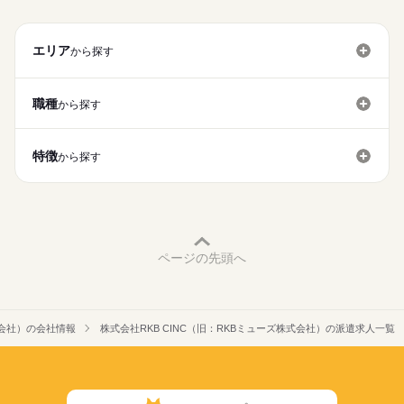
募集条件
応募する
その他グループ企業ならではの充実した福利厚生が自慢です
勤務先公開
交通費
勤務地固定
続きを読む
（＾＾）
エリア
就業時間・曜日
から探す
残10未満
長期
期間・時間
働き方・環境
職種
から探す
9：30～17：30 休憩60分 実働7時間
※早い時間or遅い時間の取材の場合は早上がり、遅出勤の場合あ
社会保険制度
服装自由
禁煙・分煙
バイク自転車
り
社員食堂
英語不要
PC不要
特徴
から探す
休日・休暇
完全週休2日制
年末年始・年次有給休暇
ページの先頭へ
式会社）の会社情報
株式会社RKB CINC（旧：RKBミューズ株式会社）の派遣求人一覧