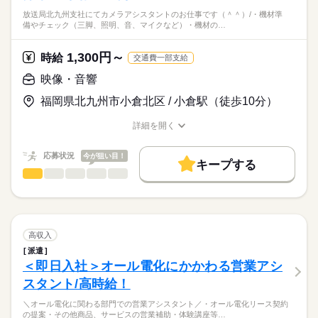
放送局北九州支社にてカメラアシスタントのお仕事です（＾＾）/・機材準
備やチェック（三脚、照明、音、マイクなど）・機材の…
1,300円～
時給
交通費一部支給
映像・音響
福岡県北九州市小倉北区 / 小倉駅（徒歩10分）
詳細を開く
職種/応募資格
お仕事の特徴
給与/時間/休日
応募状況
今が狙い目！
キープする
映像・音響
職種
低い
高い
多い年齢層
放送局北九州支社にてカメラアシスタントのお仕事です（＾
＾）/
男性
女性
男女の割合
続きを読む
・機材準備やチェック（三脚、照明、音、マイクなど）
高収入
・機材の運搬
続きを読む
しずか
にぎやか
職場の様子
派遣
・カメラケーブル調整等の撮影サポート 等
＜即日入社＞オール電化にかかわる営業アシ
マスコミ関連
業界
・その他、番組制作スタッフの補助業務
スタント/高時給！
応募資格
実際に取材現場にも同行し、撮影サポートも！
＼オール電化に関わる部門での営業アシスタント／・オール電化リース契約
◆学歴・経験不問
体を動かすことが好きな方におススメ♪
の提案・その他商品、サービスの営業補助・体験講座等…
◆機材等、重いものを運ぶことあり