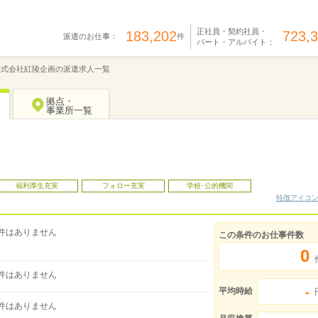
正社員・契約社員・
183,202
723,
派遣のお仕事：
件
パート・アルバイト：
株式会社紅陵企画の派遣求人一覧
拠点・
事業所一覧
福利厚生充実
フォロー充実
学校･公的機関
特徴アイコ
件はありません
この条件のお仕事件数
0
件はありません
-
平均時給
件はありません