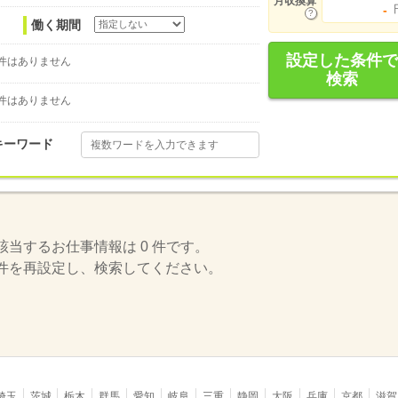
月収換算
-
働く期間
設定した条件で
件はありません
検索
件はありません
キーワード
該当するお仕事情報は 0 件です。
件を再設定し、検索してください。
埼玉
茨城
栃木
群馬
愛知
岐阜
三重
静岡
大阪
兵庫
京都
滋賀