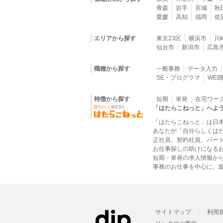
青森
岩手
宮城
秋
愛媛
高知
福岡
佐
エリアから探す
東京23区
横浜市
川
仙台市
新潟市
広島
職種から探す
一般事務
データ入力
SE・プログラマ
WE
特徴から探す
短期
単発
在宅ワー
「はたらこねっと」へよ
「はたらこねっと」は日
あなたが「自分らしくは
正社員、契約社員、パー
お仕事探しの助けになる
短期・単発の求人情報か
事務のお仕事を中心に、販
サイトマップ
利用