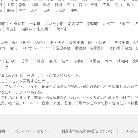
田
山形
福島
山梨
長野
新潟
富山
石川
福井
広島
岡山
鳥取
賀
長崎
熊本
大分
宮崎
鹿児島
沖縄
崎市
相模原市
千葉市
さいたま市
名古屋市
静岡市
浜松市
大阪市
市
岡山市
福岡市
北九州市
熊本市
経理・会計・財務
総務・人事・法務
金融事務（銀行・証券）
学校事務（大
B制作・編集
DTPオペレーター
医療事務
看護師・准看護師
軽作業
製造（
ク
日払い
英語
正社員
40代
新卒
高時給
交通費
ママ
扶養内
大
うこそ
本最大級の社員・派遣・パートの求人情報サイト。
たらく」ことを実現するために、
ト、アルバイト、バイト、紹介予定派遣など幅広い雇用形態のお仕事情報をまとめて
お役立ちコンテンツも多数。
ら長期のお仕事まで、豊富な掲載情報からあなたにピッタリのお仕事を見つけてくだ
売、軽作業、IT、WEB、医療、介護、看護、工場のお仕事まで様々なお仕事を掲
規約
プライバシーポリシー
利用者情報の外部送信について
ヘルプ＆