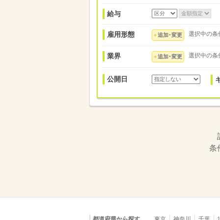
給与
雇用形態
選択中の条
追加･変更
業界
選択中の条
追加･変更
公開日
条
都道府県から探す
東京
神奈川
千葉