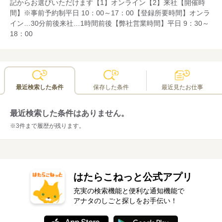
◆ご本人と確認できるもの
記からお選びいただけます【1】オンライン【2】来社【開催時
間】※事前予約制平日 10：00～17：00【登録所要時間】オンラ
※写真・履歴書は不要です。
イン…30分前後来社…1時間前後【弊社営業時間】平日 9：30～
※事前に当社HPのエントリーフォームから必要事項のご入力の
18：00
上ご来社いただきますと、登録時間が短縮できます。ぜひご利用
ください。
最近検索した条件
保存した条件
最近見たお仕事
最近検索した条件はありません。
※3件まで履歴が残ります。
はたらこねっと公式アプリ
充実の検索機能と便利な通知機能で
アナタのしごと探しをお手伝い！