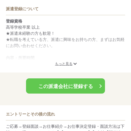
※ご登録にあたっては、来社不要の「WEB面談」とご希望や勤
派遣登録について
務条件について担当者とじっくり話せる「来社面談」の2つの手
段にて受付しております。
登録資格
高等学校卒業 以上
★派遣未経験の方も歓迎！
★転職を考えている方、派遣に興味をお持ちの方、まずはお気軽
にお問い合わせください。
内容・所要時間
実務経験や具体的な業務内容を確認したり、希望の職種や勤務地
もっと見る
をお伺いします。
また、職種に応じたスキルチェックも行なっています。
この派遣会社に登録する
【Web面談】30分程度
【来社面談】1時間程度
※事前のご準備、ヒアリング内容により所要時間は前後いたしま
す
エントリーとその後の流れ
持ち物
登録に来社される際は、以下をご用意ください。
ご応募→登録面談→お仕事紹介→お仕事決定登録・面談方法は下