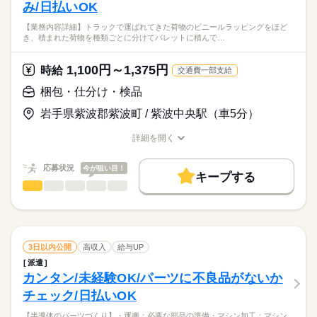
み/日払いOK
【業務内容詳細】トラックで運ばれてきた荷物のビニールラッピングをほど
き、積まれた荷物を種類ごとに分けてパレットに積んで…
1,100円～1,375円
時給
交通費一部支給
梱包・仕分け・検品
岩手県紫波郡紫波町 / 紫波中央駅（車5分）
詳細を開く
職種/応募資格
お仕事の特徴
給与/時間/休日
応募状況
今が狙い目！
キープする
梱包・仕分け・検品
職種
低い
高い
多い年齢層
【業務内容詳細】トラックで運ばれてきた荷物のビニールラッ
ピングをほどき、積まれた荷物を種類ごとに分けてパレットに
男性
女性
男女の割合
積んでいただきます。
続きを読む
取扱商品によって部署が分かれております。
3日以内公開
高収入
給与UP
照明器具に関しては重量物ございませんが、食品とペットボト
続きを読む
ひとりで
みんなで
仕事の仕方
派遣
ル飲料に関して最大15kg程度の重量物があります。
カンタン/未経験OK/パーツに不良品がないか
その他
業界
配属部署に関してはその時に空いている所への配属となりま
チェック/日払いOK
す。
しずか
にぎやか
応募資格
職場の様子
【取扱製品情報】食品・ペットボトル飲料・照明器具
【半導体のパーツづくり】・運搬：必要な部品の準備・マシン加工：マシン
◆未経験OK！