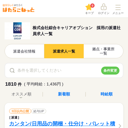
0
キープ
ログイン
メニュー
株式会社綜合キャリアオプション 採用の派遣社
員求人一覧
拠点・事業所
派遣会社情報
派遣求人一覧
一覧
条件を選択してください
条件変更
1810
( 平均時給：1,436円 )
件
オススメ順
新着順
時給順
3日以内公開
給与UP
派遣
カンタン/日用品の開梱・仕分け・パレット積