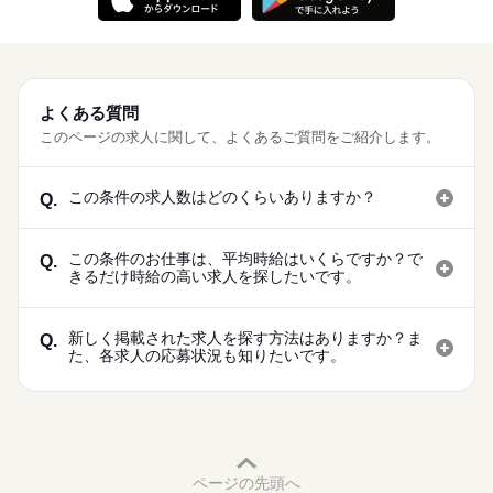
よくある質問
このページの求人に関して、よくあるご質問をご紹介します。
この条件の求人数はどのくらいありますか？
Q.
この条件のお仕事は、平均時給はいくらですか？で
Q.
きるだけ時給の高い求人を探したいです。
新しく掲載された求人を探す方法はありますか？ま
Q.
た、各求人の応募状況も知りたいです。
ページの先頭へ