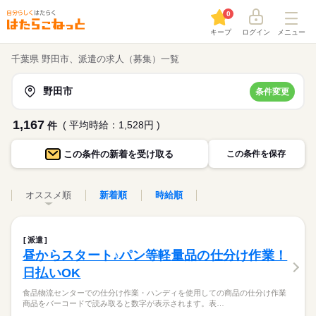
0
キープ
ログイン
メニュー
千葉県 野田市、派遣の求人（募集）一覧
野田市
条件変更
1,167
( 平均時給：1,528円 )
件
この条件の
新着を受け取る
この条件を保存
オススメ順
新着順
時給順
派遣
昼からスタート♪パン等軽量品の仕分け作業！
日払いOK
食品物流センターでの仕分け作業・ハンディを使用しての商品の仕分け作業
商品をバーコードで読み取ると数字が表示されます。表…