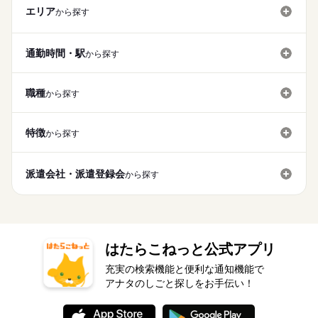
エリア
から探す
通勤時間・駅
から探す
職種
から探す
特徴
から探す
派遣会社・派遣登録会
から探す
はたらこねっと公式アプリ
充実の検索機能と便利な通知機能で
アナタのしごと探しをお手伝い！