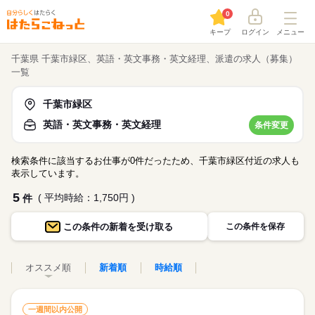
0
キープ
ログイン
メニュー
千葉県 千葉市緑区、英語・英文事務・英文経理、派遣の求人（募集）
一覧
千葉市緑区
英語・英文事務・英文経理
条件変更
検索条件に該当するお仕事が0件だったため、千葉市緑区付近の求人も
表示しています。
5
( 平均時給：1,750円 )
件
この条件の
新着を受け取る
この条件を保存
オススメ順
新着順
時給順
一週間以内公開