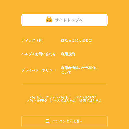
サイトトップへ
ディップ（株）
はたらこねっととは
ヘルプ＆お問い合わせ
利用規約
利用者情報の外部送信に
プライバシーポリシー
ついて
バイトル
スポットバイトル
バイトルNEXT
バイトルPRO
ナースではたらこ
介護ではたらこ
パソコン表示画面へ