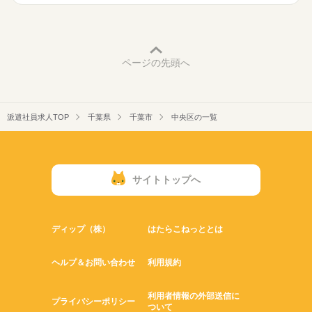
ページの先頭へ
派遣社員求人TOP
千葉県
千葉市
中央区の一覧
サイトトップへ
ディップ（株）
はたらこねっととは
ヘルプ＆お問い合わせ
利用規約
利用者情報の外部送信に
プライバシーポリシー
ついて