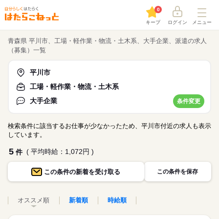
0
キープ
ログイン
メニュー
青森県 平川市、工場・軽作業・物流・土木系、大手企業、派遣の求人
（募集）一覧
平川市
工場・軽作業・物流・土木系
大手企業
条件変更
検索条件に該当するお仕事が少なかったため、平川市付近の求人も表示
しています。
5
( 平均時給：1,072円 )
件
この条件の
新着を受け取る
この条件を保存
オススメ順
新着順
時給順