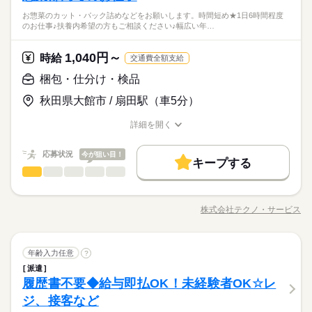
時間帯あり。柔軟に対応いただける方大歓迎します。 ●履歴書不
フリーター、主婦・主夫歓迎
給与即払いサービスは就業状況によって利用できないケースが
お惣菜のカット・パック詰めなどをお願いします。時間短め★1日6時間程度
要●車通勤・バイク通勤OK ■有給休暇■社会保険完備■退職金制
続きを読む
35カ国以上の方々が当社を通じ就業中。毎月100人以上お仕事ス
しずか
にぎやか
職場の様子
のお仕事♪扶養内希望の方もご相談ください♪幅広い年…
ございます。詳細はオペレーターまでお問合せください。
土曜 日曜
休日・休暇
度■お友達紹介キャンペーン実施中 ■登録方法：履歴書不要・ご
タート！
その他
業界
自宅でもできる簡単オンライン登録がオススメ
土日（企業カレンダー有り）
1,040円～
応募資格
時給
交通費全額支給
お仕事の特徴
時給 1,040円～
給与
資格不問・未経験OK
梱包・仕分け・検品
詳しい募集要項をすべて見る
基本特徴
フリーター、主婦・主夫歓迎
◆即払いサービスあり ＼ 働いた分を早めにGET！ ／ 働いた分
給与即払いサービスは就業状況によって利用できないケースが
秋田県大館市 / 扇田駅（車5分）
35カ国以上の方々が当社を通じ就業中。毎月100人以上お仕事ス
の給与の一部を、給料日前に受け取れます。 スマホでカンタン
未経験OK
新卒・第二
20代活躍
30代活躍
40代活躍
ございます。詳細はオペレーターまでお問合せください。
タート！
申請！ 給料日前にお金が必要な時や、急な出費がある時も安心
応募する
50代活躍
60代歓迎
詳細を開く
です。 ※最短5日後から受け取り可能 ※給与は原則【月末締め
職種/応募資格
お仕事の特徴
給与/時間/休日
／翌月25日払い】 ※当社規定あり 交通費全額支給
続きを読む
募集条件
続きを読む
時給 1,040円～
給与
応募状況
今が狙い目！
詳しい募集要項をすべて見る
キープする
交通費
勤務地固定
履歴書不要
WEB登録
基本特徴
梱包・仕分け・検品
◆即払いサービスあり ＼ 働いた分を早めにGET！ ／ 働いた分
職種
男性
女性
男女の割合
長期
期間・時間
未経験OK
新卒・第二
20代活躍
30代活躍
40代活躍
就業時間・曜日
の給与の一部を、給料日前に受け取れます。 スマホでカンタン
お惣菜のカット・パック詰めなどをお願いします。 時間短め★1
申請！ 給料日前にお金が必要な時や、急な出費がある時も安心
【1】07：30～14：30
残10未満
残20未満
1日7h以下
50代活躍
60代歓迎
日6時間程度のお仕事♪扶養内希望の方もご相談ください♪幅広い
応募する
です。 ※最短5日後から受け取り可能 ※給与は原則【月末締め
株式会社テクノ・サービス
ひとりで
みんなで
仕事の仕方
【2】08：00～12：00
職種/応募資格
お仕事の特徴
給与/時間/休日
年齢層の方が活躍中です！！ きれいな職場でのお仕事です☆お
募集条件
交通費
勤務地固定
履歴書不要
WEB登録
／翌月25日払い】 ※当社規定あり 交通費全額支給
続きを読む
続きを読む
働き方・環境
【3】08：00～15：00
続きを読む
財布に優しい交通費全額支給あり！詳細ご希望の方はお気軽に
就業時間・曜日
残10未満
残20未満
1日7h以下
※表記のうち実働4時間から6時間で相談可能です。
お問い合わせください♪ ●履歴書不要●車通勤・バイク通勤OK ■
ブランクOK
産休・育休
社会保険制度
研修制度
続きを読む
しずか
にぎやか
職場の様子
働き方・環境
梱包・仕分け・検品
職種
有給休暇■社会保険完備■退職金制度■お友達紹介キャンペーン実
年齢入力任意
?
男性
女性
男女の割合
制服あり
日払い
週払い
禁煙・分煙
バイク自転車
長期
期間・時間
その他
業界
施中 ■登録方法：履歴書不要・ご自宅でもできる簡単オンライン
ブランクOK
産休・育休
社会保険制度
研修制度
派遣
お惣菜のカット・パック詰めなどをお願いします。 時間短め★1
休日・休暇
登録がオススメ
車OK
派遣活躍中
英語不要
履歴書不要◆給与即払OK！未経験者OK☆レ
【1】07：30～14：30
応募資格
日6時間程度のお仕事♪扶養内希望の方もご相談ください♪幅広い
制服あり
日払い
週払い
禁煙・分煙
バイク自転車
ひとりで
みんなで
仕事の仕方
【2】08：00～12：00
年齢層の方が活躍中です！！ きれいな職場でのお仕事です☆お
シフト勤務
ジ、接客など
未経験者歓迎
続きを読む
【3】08：00～15：00
車OK
派遣活躍中
英語不要
財布に優しい交通費全額支給あり！詳細ご希望の方はお気軽に
※4週で4日以上お休みあり