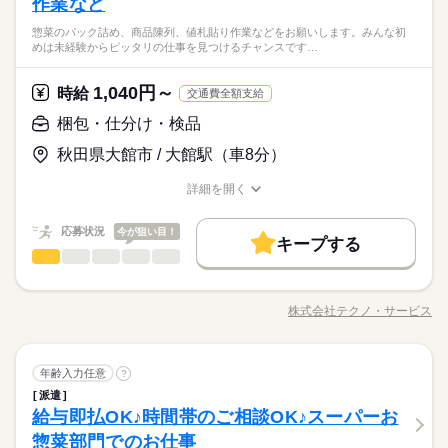
休日・休暇
作業など
資格不問・未経験OK
続きを読む
残業がほとんどない魅力的なお仕事です。40代の方も活躍中。
ブランクOK
産休・育休
社会保険制度
研修制度
フリーター、主婦・主夫歓迎
シフト勤務
給与即払いサービスは就業状況によって利用できないケースが
惣菜のパック詰め、商品陳列、値札貼り作業などをお願いします。みんな初
ご応募お待ちしています。 ●履歴書不要●車通勤・バイク通勤O
続きを読む
しずか
にぎやか
職場の様子
※4週で4日以上お休みあり
めは未経験からピッタリの仕事を見つけるチャンスです…
制服あり
日払い
週払い
禁煙・分煙
バイク自転車
ございます。詳細はオペレーターまでお問合せください。
K ■有給休暇■社会保険完備■退職金制度■お友達紹介キャンペー
メーカー関連
業界
ン実施中 ■登録方法：履歴書不要・ご自宅でもできる簡単オンラ
車OK
派遣活躍中
英語不要
時給 1,200円～
給与
イン登録がオススメ
詳しい募集要項をすべて見る
1,040円～
応募資格
時給
交通費全額支給
◆即払いサービスあり ＼ 働いた分を早めにGET！ ／ 働いた分
お仕事の特徴
資格不問・未経験OK
梱包・仕分け・検品
の給与の一部を、給料日前に受け取れます。 スマホでカンタン
基本特徴
フリーター、主婦・主夫歓迎
申請！ 給料日前にお金が必要な時や、急な出費がある時も安心
給与即払いサービスは就業状況によって利用できないケースが
応募する
秋田県大館市 / 大館駅（車8分）
です。 ※最短5日後から受け取り可能 ※給与は原則【月末締め
未経験OK
新卒・第二
20代活躍
30代活躍
40代活躍
ございます。詳細はオペレーターまでお問合せください。
／翌月25日払い】 ※当社規定あり 交通費全額支給※22～5時、
続きを読む
50代活躍
詳細を開く
時給 1,200円～
給与
実働8h以降は割増時給1500円
職種/応募資格
お仕事の特徴
給与/時間/休日
詳しい募集要項をすべて見る
募集条件
続きを読む
◆即払いサービスあり ＼ 働いた分を早めにGET！ ／ 働いた分
応募状況
今が狙い目！
長期
期間・時間
の給与の一部を、給料日前に受け取れます。 スマホでカンタン
キープする
交通費
勤務地固定
履歴書不要
WEB登録
基本特徴
梱包・仕分け・検品
申請！ 給料日前にお金が必要な時や、急な出費がある時も安心
職種
【1】08：15～17：15
男性
女性
男女の割合
応募する
未経験OK
新卒・第二
20代活躍
30代活躍
40代活躍
働き方・環境
です。 ※最短5日後から受け取り可能 ※給与は原則【月末締め
【2】16：00～01：00
惣菜のパック詰め、商品陳列、値札貼り作業などをお願いしま
／翌月25日払い】 ※当社規定あり 交通費全額支給※22～5時、
続きを読む
【3】12：00～21：00
ブランクOK
産休・育休
社会保険制度
研修制度
50代活躍
す。 みんな初めは未経験からピッタリの仕事を見つけるチャン
実働8h以降は割増時給1500円
株式会社テクノ・サービス
ひとりで
みんなで
仕事の仕方
※表記のうち実働8時間です。
職種/応募資格
お仕事の特徴
給与/時間/休日
スです。幅広い年齢層の方が活躍しています。 3パターンの勤務
募集条件
交通費
勤務地固定
履歴書不要
WEB登録
制服あり
日払い
週払い
禁煙・分煙
バイク自転車
続きを読む
続きを読む
時間帯あり。柔軟に対応いただける方大歓迎します。 ●履歴書不
働き方・環境
長期
期間・時間
要●車通勤・バイク通勤OK ■有給休暇■社会保険完備■退職金制
車OK
社員食堂
派遣活躍中
英語不要
続きを読む
しずか
にぎやか
職場の様子
ブランクOK
産休・育休
社会保険制度
研修制度
梱包・仕分け・検品
職種
土曜 日曜
休日・休暇
度■お友達紹介キャンペーン実施中 ■登録方法：履歴書不要・ご
年齢入力任意
?
【1】08：15～17：15
男性
女性
男女の割合
その他
業界
自宅でもできる簡単オンライン登録がオススメ
【2】16：00～01：00
派遣
制服あり
日払い
週払い
禁煙・分煙
バイク自転車
惣菜のパック詰め、商品陳列、値札貼り作業などをお願いしま
土日（企業カレンダー有り）
給与即払OK♪時間帯のご相談OK♪スーパーお
【3】12：00～21：00
応募資格
す。 みんな初めは未経験からピッタリの仕事を見つけるチャン
車OK
社員食堂
派遣活躍中
英語不要
ひとりで
みんなで
仕事の仕方
※表記のうち実働8時間です。
スです。幅広い年齢層の方が活躍しています。 3パターンの勤務
惣菜部門でのお仕事
資格不問・未経験OK
続きを読む