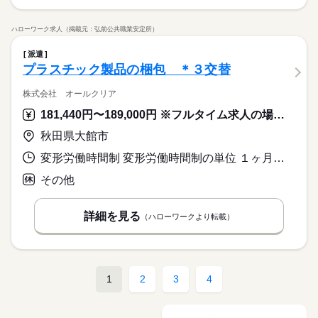
ハローワーク求人（掲載元：弘前公共職業安定所）
派遣
プラスチック製品の梱包 ＊３交替
株式会社 オールクリア
181,440円〜189,000円 ※フルタイム求人の場合は月額（換算額）、パート求人の場合は時間額を表示しています。
秋田県大館市
変形労働時間制 変形労働時間制の単位 １ヶ月単位 就業時間１ 7時00分〜15時00分 就業時間２ 15時00分〜23時00分 就業時間３ 23時00分〜7時00分
その他
詳細を見る
（ハローワークより転載）
1
2
3
4