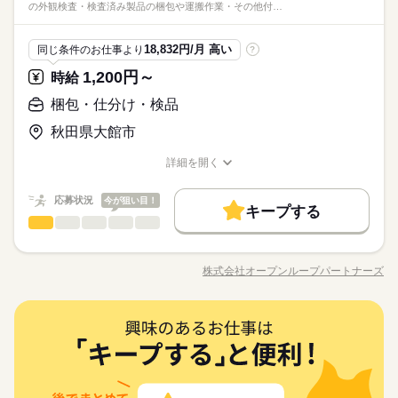
の外観検査・検査済み製品の梱包や運搬作業・その他付…
その他
業界
検品・チェック ●梱包・ピッキング ●食品の盛り付け・トッピン
（座り仕事もアリ！力仕事ナシ！）♪
と幅広い年齢の方が、 様々な職場で活躍中です！ ※お仕事の掛
シフト勤務
グ ●部品の組み立て・加工 など アナタの希望に合ったお仕事
け持ち（Wワーク）不可
続きを読む
※4週で4日以上お休みあり
を お探しします！ 「自宅の近く」「座り作業」など なんでもご
応募資格
18,832円/月 高い
同じ条件のお仕事より
?
相談ください。 まずはお気軽にご応募ください。
お仕事の特徴
◆未経験大歓迎！ ◆フリーターさん、主婦（夫）さん大歓迎！
1,200円～
時給
時給 1,050円～1,250円
給与
豊富なお仕事の中から、ピッタリのお仕事をご案内します。
◆男女スタッフ活躍中！ 経験を活かしたい方も大歓迎！ お持ち
基本特徴
詳しい募集要項をすべて見る
もちろん未経験OKのカンタン軽作業のお仕事がほとんどですよ
の免許・資格を活かした お仕事を紹介いたします！ 20代～50代
梱包・仕分け・検品
◆即払いサービスあり ＼ 働いた分を早めにGET！ ／ 働いた分
未経験OK
新卒・第二
20代活躍
30代活躍
40代活躍
（座り仕事もアリ！力仕事ナシ！）♪
と幅広い年齢の方が、 様々な職場で活躍中です！ ※お仕事の掛
の給与の一部を、給料日前に受け取れます。 スマホでカンタン
秋田県大館市
け持ち（Wワーク）不可
50代活躍
続きを読む
申請！ 給料日前にお金が必要な時や、急な出費がある時も安心
応募する
です。 ※最短5日後から受け取り可能 ※給与は原則【月末締め
募集条件
続きを読む
詳細を開く
／翌月25日払い】 ※当社規定あり ◆深夜手当アリ 22時～翌5
続きを読む
職種/応募資格
お仕事の特徴
給与/時間/休日
大量募集
時給 1,050円～1,250円
交通費
即日スタート
勤務地固定
給与
時に働いた場合は時給25％UP ◆残業代支給 勤務時間が8hを超
基本特徴
詳しい募集要項をすべて見る
応募状況
えている場合は時給25％UP ※試用期間ナシ
今が狙い目！
◆即払いサービスあり ＼ 働いた分を早めにGET！ ／ 働いた分
主婦・主夫
履歴書不要
WEB登録
キープする
未経験OK
新卒・第二
20代活躍
30代活躍
40代活躍
3ヵ月以上
期間・時間
梱包・仕分け・検品
その他
業界
職種
の給与の一部を、給料日前に受け取れます。 スマホでカンタン
50代活躍
就業時間・曜日
申請！ 給料日前にお金が必要な時や、急な出費がある時も安心
【勤務時間例】 8：00-16：00／9：00-17：00／10：00-19：00
【医療用プラスチック製品の製造工場でのお仕事】 お任せする
応募する
募集条件
です。 ※最短5日後から受け取り可能 ※給与は原則【月末締め
残業なし
10時～出社
17時～出社
土日祝休
／ 6：00-15：00／17：30-翌2：30／20：00-翌5：15 など多数！
作業は、 ・製品の外観検査 ・検査済み製品の梱包や運搬作業 ・
続きを読む
株式会社オープンループパートナーズ
／翌月25日払い】 ※当社規定あり ◆深夜手当アリ 22時～翌5
続きを読む
大量募集
交通費
即日スタート
勤務地固定
※「日勤or夜勤のみ」「長期で働きたい」「土日休み」「残業少
職種/応募資格
お仕事の特徴
給与/時間/休日
その他付随業務 などとなります。 3交替勤務となり、夜勤もあ
平日休み
時に働いた場合は時給25％UP ◆残業代支給 勤務時間が8hを超
なめ」など、あなたのご希望を教えて下さい！ ※ご応募のタイ
り。
【point】
主婦・主夫
履歴書不要
WEB登録
えている場合は時給25％UP ※試用期間ナシ
ミングによっては、ご希望のお仕事が定員に達している場合が
続きを読む
働き方・環境
続きを読む
・未経験の方も大歓迎！検査や梱包作業です。
就業時間・曜日
3ヵ月以上
期間・時間
あります。 その際は、ご希望に沿う他のお仕事を並行してご案
梱包・仕分け・検品
職種
・経験不問で幅広い年代の方が活躍中です
大手企業
ブランクOK
産休・育休
社会保険制度
残業なし
10時～出社
17時～出社
土日祝休
内致します。
・6勤2休の勤務サイクルとなり、都度勤務時間が変わる3交代制
【勤務時間例】 8：00-16：00／9：00-17：00／10：00-19：00
【医療用プラスチック製品の製造工場でのお仕事】 お任せする
日払い
週払い
禁煙・分煙
バイク自転車
車OK
勤務です
休日・休暇
その他
応募資格
業界
／ 6：00-15：00／17：30-翌2：30／20：00-翌5：15 など多数！
平日休み
作業は、 ・製品の外観検査 ・検査済み製品の梱包や運搬作業 ・
※「日勤or夜勤のみ」「長期で働きたい」「土日休み」「残業少
働き方・環境
その他付随業務 などとなります。 3交替勤務となり、夜勤もあ
派遣活躍中
ルーティン
PC不要
電話なし
土日休み案件多数！
☆20代、30代、40代のスタッフが多数活躍中！ ★皆さん歓迎！
なめ」など、あなたのご希望を教えて下さい！ ※ご応募のタイ