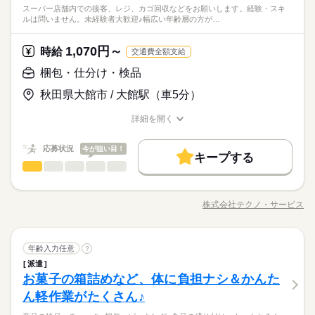
フリーター、主婦・主夫歓迎
※表記のうち実働4時間から6時間で相談可能です。
※給与即払いサービスは就業状況によって利用できないケース
スーパー店舗内での接客、レジ、カゴ回収などをお願いします。経験・スキ
お問い合わせください♪ ●履歴書不要●車通勤・バイク通勤OK ■
続きを読む
しずか
にぎやか
職場の様子
ルは問いません。未経験者大歓迎♪幅広い年齢層の方が…
がございます。詳細はオペレーターまでお問い合わせくださ
有給休暇■社会保険完備■退職金制度■お友達紹介キャンペーン実
その他
業界
い。
施中 ■登録方法：履歴書不要・ご自宅でもできる簡単オンライン
時給 1,040円～
給与
休日・休暇
登録がオススメ
詳しい募集要項をすべて見る
1,070円～
応募資格
時給
交通費全額支給
◆即払いサービスあり ＼ 働いた分を早めにGET！ ／ 働いた分
シフト勤務
未経験者歓迎
梱包・仕分け・検品
の給与の一部を、給料日前に受け取れます。 スマホでカンタン
お仕事の特徴
※4週で4日以上お休みあり
フリーター、主婦・主夫歓迎
申請！ 給料日前にお金が必要な時や、急な出費がある時も安心
※給与即払いサービスは就業状況によって利用できないケース
応募する
基本特徴
秋田県大館市 / 大館駅（車5分）
です。 ※最短5日後から受け取り可能 ※給与は原則【月末締め
がございます。詳細はオペレーターまでお問い合わせくださ
／翌月25日払い】 ※当社規定あり 交通費全額支給
続きを読む
未経験OK
新卒・第二
20代活躍
30代活躍
40代活躍
い。
詳細を開く
時給 1,040円～
給与
職種/応募資格
お仕事の特徴
給与/時間/休日
詳しい募集要項をすべて見る
50代活躍
60代歓迎
◆即払いサービスあり ＼ 働いた分を早めにGET！ ／ 働いた分
応募状況
今が狙い目！
長期
期間・時間
募集条件
続きを読む
の給与の一部を、給料日前に受け取れます。 スマホでカンタン
キープする
梱包・仕分け・検品
申請！ 給料日前にお金が必要な時や、急な出費がある時も安心
職種
【1】08：00～12：00
交通費
勤務地固定
履歴書不要
WEB登録
男性
女性
男女の割合
基本特徴
応募する
です。 ※最短5日後から受け取り可能 ※給与は原則【月末締め
【2】08：00～15：00
スーパー店舗内での接客、レジ、カゴ回収などをお願いしま
未経験OK
新卒・第二
20代活躍
30代活躍
40代活躍
就業時間・曜日
／翌月25日払い】 ※当社規定あり 交通費全額支給
続きを読む
【3】07：30～14：30
す。 経験・スキルは問いません。未経験者大歓迎♪幅広い年齢層
株式会社テクノ・サービス
ひとりで
みんなで
仕事の仕方
※表記のうち実働4時間から6時間です。
残10未満
残20未満
職種/応募資格
1日4h以下
1日7h以下
50代活躍
お仕事の特徴
60代歓迎
給与/時間/休日
の方が活躍中。 残業がほとんどない魅力的なお仕事です☆時間
続きを読む
は4時間～6時間程度で相談可能です。ご希望の時間帯をお知ら
募集条件
交通費
勤務地固定
履歴書不要
WEB登録
働き方・環境
長期
期間・時間
続きを読む
せください♪ ●履歴書不要●車通勤・バイク通勤OK ■有給休暇■
続きを読む
就業時間・曜日
しずか
にぎやか
職場の様子
梱包・仕分け・検品
職種
休日・休暇
社会保険完備■退職金制度■お友達紹介キャンペーン実施中 ■登
年齢入力任意
ブランクOK
産休・育休
社会保険制度
研修制度
?
【1】08：00～12：00
男性
女性
男女の割合
その他
業界
残10未満
残20未満
1日4h以下
1日7h以下
録方法：履歴書不要・ご自宅でもできる簡単オンライン登録が
【2】08：00～15：00
派遣
スーパー店舗内での接客、レジ、カゴ回収などをお願いしま
シフト休（週休２日）
制服あり
日払い
週払い
禁煙・分煙
バイク自転車
働き方・環境
オススメ
お菓子の箱詰めなど、体に負担ナシ＆かんた
【3】07：30～14：30
応募資格
す。 経験・スキルは問いません。未経験者大歓迎♪幅広い年齢層
ひとりで
みんなで
車OK
派遣活躍中
少人数
英語不要
仕事の仕方
※表記のうち実働4時間から6時間です。
ブランクOK
産休・育休
社会保険制度
研修制度
の方が活躍中。 残業がほとんどない魅力的なお仕事です☆時間
ん軽作業がたくさん♪
資格不問・未経験OK
続きを読む
は4時間～6時間程度で相談可能です。ご希望の時間帯をお知ら
フリーター、主婦・主夫歓迎
制服あり
日払い
週払い
禁煙・分煙
バイク自転車