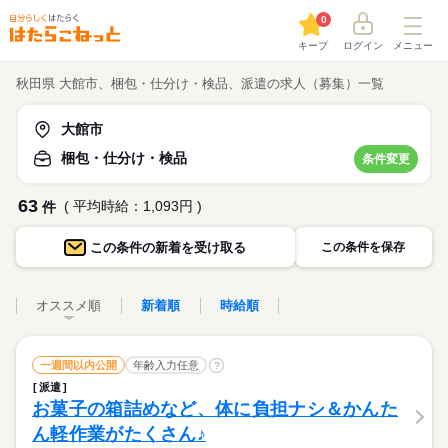
0
キープ
ログイン
メニュー
秋田県 大館市、梱包・仕分け・検品、派遣の求人（募集）一覧
大館市
梱包・仕分け・検品
条件変更
63
( 平均時給：1,093円 )
件
この条件の
新着を受け取る
この条件を保存
オススメ順
新着順
時給順
一週間以内公開
年齢入力任意
?
派遣
お菓子の箱詰めなど、体に負担ナシ＆かんた
ん軽作業がたくさん♪