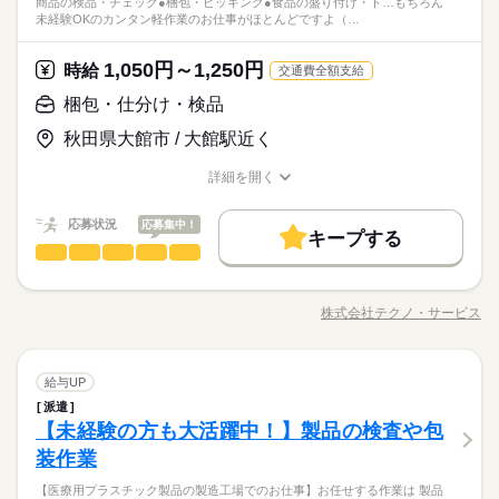
※給与即払いサービスは就業状況によって利用できないケース
商品の検品・チェック●梱包・ピッキング●食品の盛り付け・ト…もちろん
せください♪ ●履歴書不要●車通勤・バイク通勤OK ■有給休暇■
続きを読む
しずか
にぎやか
職場の様子
未経験OKのカンタン軽作業のお仕事がほとんどですよ（…
がございます。詳細はオペレーターまでお問合せください。
車OK
派遣活躍中
少人数
英語不要
休日・休暇
社会保険完備■退職金制度■お友達紹介キャンペーン実施中 ■登
その他
業界
録方法：履歴書不要・ご自宅でもできる簡単オンライン登録が
時給 1,070円～
給与
シフト休（週休２日）
オススメ
詳しい募集要項をすべて見る
1,050円～1,250円
応募資格
時給
交通費全額支給
◆即払いサービスあり ＼ 働いた分を早めにGET！ ／ 働いた分
お仕事の特徴
資格不問・未経験OK
梱包・仕分け・検品
の給与の一部を、給料日前に受け取れます。 スマホでカンタン
基本特徴
フリーター、主婦・主夫歓迎
申請！ 給料日前にお金が必要な時や、急な出費がある時も安心
※給与即払いサービスは就業状況によって利用できないケース
応募する
秋田県大館市 / 大館駅近く
です。 ※最短5日後から受け取り可能 ※給与は原則【月末締め
未経験OK
新卒・第二
20代活躍
30代活躍
40代活躍
がございます。詳細はオペレーターまでお問合せください。
／翌月25日払い】 ※当社規定あり 交通費全額支給
続きを読む
50代活躍
60代歓迎
詳細を開く
時給 1,070円～
給与
職種/応募資格
お仕事の特徴
給与/時間/休日
詳しい募集要項をすべて見る
募集条件
続きを読む
◆即払いサービスあり ＼ 働いた分を早めにGET！ ／ 働いた分
応募状況
応募集中！
長期
期間・時間
の給与の一部を、給料日前に受け取れます。 スマホでカンタン
キープする
交通費
勤務地固定
履歴書不要
WEB登録
基本特徴
梱包・仕分け・検品
申請！ 給料日前にお金が必要な時や、急な出費がある時も安心
職種
【1】13：00～20：00
ひとりで
みんなで
仕事の仕方
応募する
未経験OK
新卒・第二
20代活躍
30代活躍
40代活躍
就業時間・曜日
です。 ※最短5日後から受け取り可能 ※給与は原則【月末締め
【2】14：00～21：00
「カンタンなお仕事からはじめていきたい」 「久しぶりに働き
／翌月25日払い】 ※当社規定あり 交通費全額支給
続きを読む
※表記のうち実働４～６時間で相談可能です。
残10未満
残20未満
10時～出社
1日7h以下
50代活躍
60代歓迎
にでるから不安…」 そんな方には おかしの”箱詰め”や”仕分け”の
株式会社テクノ・サービス
しずか
にぎやか
職場の様子
職種/応募資格
お仕事の特徴
給与/時間/休日
お仕事が オススメです！ 軽いものをメインに扱うので 体への負
募集条件
交通費
勤務地固定
履歴書不要
WEB登録
働き方・環境
続きを読む
担は少なめ。 作業は同じことを繰り返し行うので 未経験からで
就業時間・曜日
長期
期間・時間
休日・休暇
もすぐにできるようになりますよ。 ＜その他にも…＞ ●商品の
ブランクOK
産休・育休
社会保険制度
研修制度
続きを読む
残10未満
残20未満
10時～出社
1日7h以下
梱包・仕分け・検品
その他
業界
職種
検品・チェック ●梱包・ピッキング ●食品の盛り付け・トッピン
給与UP
【1】13：00～20：00
ひとりで
みんなで
仕事の仕方
シフト勤務
制服あり
日払い
週払い
禁煙・分煙
バイク自転車
働き方・環境
グ ●部品の組み立て・加工 など アナタの希望に合ったお仕事
【2】14：00～21：00
派遣
「カンタンなお仕事からはじめていきたい」 「久しぶりに働き
※4週で4日以上お休みあり
を お探しします！ 「自宅の近く」「座り作業」など なんでもご
車OK
派遣活躍中
英語不要
【未経験の方も大活躍中！】製品の検査や包
※表記のうち実働４～６時間で相談可能です。
応募資格
ブランクOK
産休・育休
社会保険制度
研修制度
にでるから不安…」 そんな方には おかしの”箱詰め”や”仕分け”の
相談ください。 まずはお気軽にご応募ください。
しずか
にぎやか
職場の様子
お仕事が オススメです！ 軽いものをメインに扱うので 体への負
装作業
◆未経験大歓迎！ ◆フリーターさん、主婦（夫）さん大歓迎！
制服あり
日払い
週払い
禁煙・分煙
バイク自転車
担は少なめ。 作業は同じことを繰り返し行うので 未経験からで
豊富なお仕事の中から、ピッタリのお仕事をご案内します。
◆男女スタッフ活躍中！ 経験を活かしたい方も大歓迎！ お持ち
【医療用プラスチック製品の製造工場でのお仕事】お任せする作業は 製品
車OK
派遣活躍中
英語不要
休日・休暇
もすぐにできるようになりますよ。 ＜その他にも…＞ ●商品の
続きを読む
もちろん未経験OKのカンタン軽作業のお仕事がほとんどですよ
の免許・資格を活かした お仕事を紹介いたします！ 20代～50代