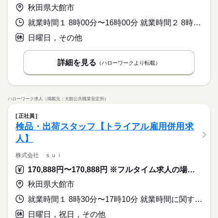
秋田県大館市
就業時間１ 8時00分〜16時00分 就業時間２ 8時00分〜13時00分 就業時間に関する特記事項 （１）月～金曜日
日曜日，その他
詳細を見る
（ハローワークより転載）
ハローワーク求人（掲載元：大館公共職業安定所）
正社員
検品・出荷スタッフ【トライアル雇用併用求
人】
株式会社 ｓｕｉ
170,888円〜170,888円 ※フルタイム求人の場合は月額（換算額）、パート求人の場合は時間額を表示しています。
秋田県大館市
就業時間１ 8時30分〜17時10分 就業時間に関する特記事項 ※休憩時間【求人条件特記事項欄参照】
日曜日，祝日，その他