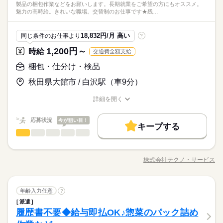
給与即払いOK！ただし就業状況によりご利用いただけない場合
製品の梱包作業などをお願いします。長期就業をご希望の方にもオススメ。
お待ちしています。 ●履歴書不要●車通勤・バイク通勤OK ■有給
続きを読む
しずか
にぎやか
職場の様子
魅力の高時給。きれいな職場。交替制のお仕事です★残…
があります。詳細はオペレーターへお問い合わせください。
休暇■社会保険完備■退職金制度■お友達紹介キャンペーン実施中
その他
業界
休日・休暇
■登録方法：履歴書不要・ご自宅でもできる簡単オンライン登録
時給 1,040円～
給与
がオススメ
詳しい募集要項をすべて見る
応募資格
18,832円/月 高い
同じ条件のお仕事より
?
シフト勤務（週休2日）※勤務日数は相談可能
◆即払いサービスあり ＼ 働いた分を早めにGET！ ／ 働いた分
お仕事の特徴
資格不問・未経験OK
の給与の一部を、給料日前に受け取れます。 スマホでカンタン
1,200円～
時給
交通費全額支給
基本特徴
フリーター、主婦・主夫歓迎
申請！ 給料日前にお金が必要な時や、急な出費がある時も安心
給与即払いOK！ただし就業状況によりご利用いただけない場合
応募する
梱包・仕分け・検品
です。 ※最短5日後から受け取り可能 ※給与は原則【月末締め
未経験OK
新卒・第二
20代活躍
30代活躍
40代活躍
があります。詳細はオペレーターへお問い合わせください。
／翌月25日払い】 ※当社規定あり 交通費全額支給
続きを読む
秋田県大館市 / 白沢駅（車9分）
50代活躍
60代歓迎
時給 1,040円～
給与
詳しい募集要項をすべて見る
募集条件
続きを読む
◆即払いサービスあり ＼ 働いた分を早めにGET！ ／ 働いた分
詳細を開く
長期
期間・時間
職種/応募資格
お仕事の特徴
給与/時間/休日
の給与の一部を、給料日前に受け取れます。 スマホでカンタン
交通費
1ヵ月以内にスタート
勤務地固定
履歴書不要
基本特徴
申請！ 給料日前にお金が必要な時や、急な出費がある時も安心
【1】08：00～12：00
応募状況
応募する
今が狙い目！
WEB登録
未経験OK
新卒・第二
20代活躍
30代活躍
40代活躍
です。 ※最短5日後から受け取り可能 ※給与は原則【月末締め
キープする
【2】08：00～16：30
梱包・仕分け・検品
職種
／翌月25日払い】 ※当社規定あり 交通費全額支給
続きを読む
男性
女性
※表記のうち実働4時間から7時間30分です。
男女の割合
50代活躍
60代歓迎
就業時間・曜日
クリーンルームにて機械で出来上がった製品の目視検査、製品
募集条件
残10未満
残20未満
1日4h以下
1日7h以下
続きを読む
の梱包作業などをお願いします。 長期就業をご希望の方にもオ
株式会社テクノ・サービス
交通費
1ヵ月以内にスタート
勤務地固定
履歴書不要
ひとりで
みんなで
仕事の仕方
長期
期間・時間
職種/応募資格
お仕事の特徴
給与/時間/休日
ススメ。魅力の高時給。きれいな職場。交替制のお仕事です★
休日・休暇
シフト勤務
続きを読む
残業がほとんどない魅力的なお仕事です。40代の方も活躍中。
WEB登録
【1】08：00～12：00
シフト勤務
働き方・環境
ご応募お待ちしています。 ●履歴書不要●車通勤・バイク通勤O
続きを読む
就業時間・曜日
【2】08：00～16：30
しずか
にぎやか
職場の様子
※4週で4日以上お休みあり
梱包・仕分け・検品
職種
K ■有給休暇■社会保険完備■退職金制度■お友達紹介キャンペー
年齢入力任意
?
ブランクOK
産休・育休
社会保険制度
研修制度
男性
女性
※表記のうち実働4時間から7時間30分です。
男女の割合
残10未満
残20未満
1日4h以下
1日7h以下
メーカー関連
業界
ン実施中 ■登録方法：履歴書不要・ご自宅でもできる簡単オンラ
派遣
クリーンルームにて機械で出来上がった製品の目視検査、製品
制服あり
日払い
週払い
禁煙・分煙
バイク自転車
イン登録がオススメ
シフト勤務
履歴書不要◆給与即払OK♪惣菜のパック詰め
応募資格
の梱包作業などをお願いします。 長期就業をご希望の方にもオ
ひとりで
みんなで
仕事の仕方
働き方・環境
車OK
派遣活躍中
英語不要
ススメ。魅力の高時給。きれいな職場。交替制のお仕事です★