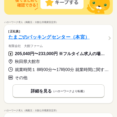
り。
・未経験だけどチャレンジしたい方！ ・経験を更に活かしたい
大手企業
ブランクOK
産休・育休
社会保険制度
お仕事の特徴
ミングによっては、ご希望のお仕事が定員に達している場合が
続きを読む
続きを読む
方！ ・フリーター・主婦（夫）・ブランクのある方！ ・第二新
あります。 その際は、ご希望に沿う他のお仕事を並行してご案
日払い
週払い
禁煙・分煙
バイク自転車
車OK
卒の方も歓迎！ ※高校生は不可
働く人の待遇向上
【point】
内致します。
続きを読む
・未経験の方も大歓迎！検査や梱包作業です。
派遣活躍中
ルーティン
PC不要
電話なし
給与UP
休日・休暇
応募資格
・経験不問で幅広い年代の方が活躍中です
ハローワーク求人（掲載元：大館公共職業安定所）
・6勤2休の勤務サイクルとなり、都度勤務時間が変わる3交代制
基本特徴
土日休み案件多数！
☆20代、30代、40代のスタッフが多数活躍中！ ★皆さん歓迎！
勤務です
時給 1,200円～
給与
・未経験だけどチャレンジしたい方！ ・経験を更に活かしたい
正社員
未経験OK
新卒・第二
20代活躍
30代活躍
50代活躍
詳しい募集要項をすべて見る
続きを読む
方！ ・フリーター・主婦（夫）・ブランクのある方！ ・第二新
たまごのパッキングセンター（本宮）
kkw_bcov2106
募集条件
卒の方も歓迎！ ※高校生は不可
続きを読む
有限会社 大館ファーム
主婦・主夫
WEB登録
WEB選考完結
応募する
働く人の待遇向上
基本特徴
長期
給与UP
期間・時間
205,040円〜233,000円 ※フルタイム求人の場合は月額（換算額）、パート求人の場合は時間額を表示しています。
就業時間・曜日
未経験OK
新卒・第二
20代活躍
30代活躍
50代活躍
［1］7：00～15：00
時給 1,200円～
給与
秋田県大館市
シフト勤務
詳しい募集要項をすべて見る
募集条件
［2］15：00～23：00
主婦・主夫
WEB登録
WEB選考完結
kkw_bcov2106
［3］23：00～7：00
就業時間１ 8時00分〜17時00分 就業時間に関する特記事項 ※鶏のいる羽数に増減があるので、１７時より早く退勤する日があ
働き方・環境
就業時間・曜日
働き方・環境
シフト勤務
6勤2休を繰り返し、都度勤務時間が変わります。
続きを読む
大手企業
ブランクOK
社会保険制度
研修制度
大手企業
ブランクOK
社会保険制度
研修制度
その他
休憩：60分
応募する
長期
期間・時間
制服あり
禁煙・分煙
車OK
派遣活躍中
制服あり
禁煙・分煙
車OK
派遣活躍中
［1］7：00～15：00
詳細を見る
（ハローワークより転載）
休日・休暇
［2］15：00～23：00
［3］23：00～7：00
週5日～週6日勤務
6勤2休を繰り返し、都度勤務時間が変わります。
休憩：60分
ハローワーク求人（掲載元：大館公共職業安定所）