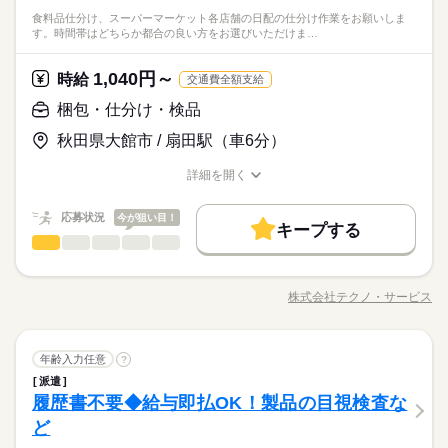
限定☆ 朝はゆっくりめ9時からスタート♪時間に余裕をもって出
フリーター、主婦・主夫歓迎
※給与即払いサービスは就業状況によって利用できないケース
食料品仕分け、スーパーマーケット各店舗の日配の仕分け作業をお願いしま
勤可能です！16時までの勤務もOK！ ●履歴書不要●車通勤OK ■
続きを読む
35カ国以上の方々が当社を通じ就業中。毎月100人以上お仕事ス
しずか
にぎやか
職場の様子
す。時間帯はどちらか都合の良い方をお選びいただけま…
がございます。詳細はオペレーターまでお問合せください。
休日・休暇
有給休暇■社会保険完備■退職金制度■お友達紹介キャンペーン実
タート！
その他
業界
施中 ■登録方法：履歴書不要・ご自宅でもできる簡単オンライン
４勤２休
登録がオススメ
1,040円～
応募資格
時給
交通費全額支給
お仕事の特徴
時給 1,040円～
給与
未経験者大歓迎
梱包・仕分け・検品
詳しい募集要項をすべて見る
働く人の待遇向上
フリーター、主婦・主夫歓迎
◆即払いサービスあり ＼ 働いた分を早めにGET！ ／ 働いた分
※給与即払いサービスは就業状況によって利用できないケース
秋田県大館市 / 扇田駅（車6分）
35カ国以上の方々が当社を通じ就業中。毎月100人以上お仕事ス
の給与の一部を、給料日前に受け取れます。 スマホでカンタン
給与UP
がございます。詳細はオペレーターまでお問合せください。
タート！
申請！ 給料日前にお金が必要な時や、急な出費がある時も安心
応募する
詳細を開く
基本特徴
です。 ※最短5日後から受け取り可能 ※給与は原則【月末締め
職種/応募資格
お仕事の特徴
給与/時間/休日
／翌月25日払い】 ※当社規定あり 交通費全額支給 kkw_bcov21
続きを読む
未経験OK
新卒・第二
20代活躍
30代活躍
40代活躍
続きを読む
時給 1,040円～
給与
06
応募状況
今が狙い目！
詳しい募集要項をすべて見る
キープする
50代活躍
60代歓迎
働く人の待遇向上
基本特徴
給与UP
梱包・仕分け・検品
◆即払いサービスあり ＼ 働いた分を早めにGET！ ／ 働いた分
職種
男性
女性
男女の割合
1ヵ月～3ヵ月
期間・時間
募集条件
の給与の一部を、給料日前に受け取れます。 スマホでカンタン
未経験OK
新卒・第二
20代活躍
30代活躍
40代活躍
食料品仕分け、スーパーマーケット各店舗の日配の仕分け作業
申請！ 給料日前にお金が必要な時や、急な出費がある時も安心
【1】09：00～16：00
交通費
勤務地固定
履歴書不要
WEB登録
をお願いします。 時間帯はどちらか都合の良い方をお選びいた
応募する
50代活躍
60代歓迎
です。 ※最短5日後から受け取り可能 ※給与は原則【月末締め
株式会社テクノ・サービス
ひとりで
みんなで
仕事の仕方
【2】08：00～16：00
職種/応募資格
お仕事の特徴
給与/時間/休日
だけます♪出勤日数のご相談も可能です♪ 3名募集！充実の研修制
募集条件
交通費
勤務地固定
履歴書不要
WEB登録
／翌月25日払い】 ※当社規定あり 交通費全額支給 kkw_bcov21
続きを読む
続きを読む
働き方・環境
※表記のうち実働6時間から7時間です。
続きを読む
度でしっかりフォロー。お仕事ゲットのチャンスは今、ご応募
06
働き方・環境
お待ちしています。 ●履歴書不要●車通勤・バイク通勤OK ■有給
ブランクOK
産休・育休
社会保険制度
研修制度
続きを読む
しずか
にぎやか
職場の様子
梱包・仕分け・検品
職種
ブランクOK
産休・育休
社会保険制度
研修制度
休暇■社会保険完備■退職金制度■お友達紹介キャンペーン実施中
年齢入力任意
?
男性
女性
男女の割合
制服あり
日払い
週払い
禁煙・分煙
車OK
1ヵ月～3ヵ月
期間・時間
その他
業界
休日・休暇
■登録方法：履歴書不要・ご自宅でもできる簡単オンライン登録
派遣
食料品仕分け、スーパーマーケット各店舗の日配の仕分け作業
制服あり
日払い
週払い
禁煙・分煙
車OK
がオススメ
社員食堂
派遣活躍中
英語不要
履歴書不要◆給与即払OK！製品の目視検査な
【1】09：00～16：00
応募資格
をお願いします。 時間帯はどちらか都合の良い方をお選びいた
シフト勤務（週休2日）※勤務日数は相談可能
社員食堂
派遣活躍中
ひとりで
英語不要
みんなで
仕事の仕方
【2】08：00～16：00
だけます♪出勤日数のご相談も可能です♪ 3名募集！充実の研修制
ど
資格不問・未経験OK
続きを読む
※表記のうち実働6時間から7時間です。
度でしっかりフォロー。お仕事ゲットのチャンスは今、ご応募
フリーター、主婦・主夫歓迎