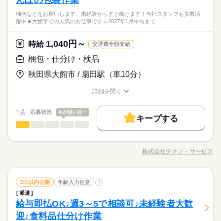
んぽの包装作業
続きを読む
なめ」など、あなたのご希望を教えて下さい！ ※ご応募のタイ
職場でのお仕事です☆交通費全額支給あり！ ●履歴書不要●車通
普通自動車運転免許（通勤用）
大手企業
ブランクOK
産休・育休
社会保険制度
ミングによっては、ご希望のお仕事が定員に達している場合が
※即払いサービスは就業状況によって利用できないケースがご
続きを読む
梱包などをお願いします。未経験からすぐ働けます！当社スタッフも多数活
勤OK ■有給休暇■社会保険完備■退職金制度■お友達紹介キャン
続きを読む
高卒以上
しずか
にぎやか
職場の様子
躍中★大館市での人気のお仕事です☆2027年1月中旬まで…
あります。 その際は、ご希望に沿う他のお仕事を並行してご案
ざいます。詳細はオペレーターまでお問い合わせください。
日払い
週払い
禁煙・分煙
バイク自転車
車OK
ペーン実施中 ■登録方法：履歴書不要・ご自宅でもできる簡単オ
医療・介護・福祉関連
業界
内致します。
ンライン登録がオススメ
派遣活躍中
ルーティン
PC不要
電話なし
休日・休暇
1,040円～
応募資格
時給
交通費全額支給
時給 1,200円～
給与
詳しい募集要項をすべて見る
お仕事の特徴
土日休み案件多数！
PCの基本操作が可能な方
梱包・仕分け・検品
◆即払いサービスあり ＼ 働いた分を早めにGET！ ／ 働いた分
働く人の待遇向上
普通自動車運転免許（通勤用）
の給与の一部を、給料日前に受け取れます。 スマホでカンタン
※即払いサービスは就業状況によって利用できないケースがご
秋田県大館市 / 扇田駅（車10分）
高卒以上
申請！ 給料日前にお金が必要な時や、急な出費がある時も安心
給与UP
ざいます。詳細はオペレーターまでお問い合わせください。
応募する
です。 ※最短5日後から受け取り可能 ※給与は原則【月末締め
詳細を開く
基本特徴
／翌月25日払い】 ※当社規定あり 交通費全額支給※22～5時は
続きを読む
職種/応募資格
お仕事の特徴
給与/時間/休日
時給 1,200円～
給与
深夜割増がついて時給1500円 kkw_bcov2106
新卒・第二
20代活躍
30代活躍
40代活躍
50代活躍
続きを読む
詳しい募集要項をすべて見る
応募状況
今が狙い目！
◆即払いサービスあり ＼ 働いた分を早めにGET！ ／ 働いた分
キープする
募集条件
働く人の待遇向上
基本特徴
長期
給与UP
期間・時間
梱包・仕分け・検品
の給与の一部を、給料日前に受け取れます。 スマホでカンタン
職種
男性
女性
男女の割合
交通費
勤務地固定
履歴書不要
WEB登録
申請！ 給料日前にお金が必要な時や、急な出費がある時も安心
新卒・第二
20代活躍
30代活躍
40代活躍
50代活躍
【1】09：00～18：30
秋田の名産品きりたんぽの袋詰めや贈答セットの梱包などをお
応募する
です。 ※最短5日後から受け取り可能 ※給与は原則【月末締め
募集条件
【2】21：00～06：30
交通費
勤務地固定
履歴書不要
WEB登録
願いします。 未経験からすぐ働けます！当社スタッフも多数活
就業時間・曜日
／翌月25日払い】 ※当社規定あり 交通費全額支給※22～5時は
株式会社テクノ・サービス
続きを読む
ひとりで
みんなで
仕事の仕方
※表記のうち実働8時間です。
職種/応募資格
お仕事の特徴
給与/時間/休日
就業時間・曜日
躍中★大館市での人気のお仕事です☆2027年1月中旬までの期間
働き方・環境
残20以上
残20以上
深夜割増がついて時給1500円 kkw_bcov2106
続きを読む
続きを読む
限定☆ 朝はゆっくりめ9時からスタート♪時間に余裕をもって出
大手企業
ブランクOK
産休・育休
社会保険制度
勤可能です！16時までの勤務もOK！ ●履歴書不要●車通勤OK ■
続きを読む
働き方・環境
しずか
にぎやか
職場の様子
長期
期間・時間
梱包・仕分け・検品
職種
休日・休暇
有給休暇■社会保険完備■退職金制度■お友達紹介キャンペーン実
3日以内公開
年齢入力任意
?
研修制度
制服あり
日払い
週払い
禁煙・分煙
男性
女性
男女の割合
大手企業
ブランクOK
産休・育休
社会保険制度
その他
業界
施中 ■登録方法：履歴書不要・ご自宅でもできる簡単オンライン
【1】09：00～18：30
派遣
秋田の名産品きりたんぽの袋詰めや贈答セットの梱包などをお
４勤２休
車OK
社員食堂
派遣活躍中
英語不要
登録がオススメ
研修制度
制服あり
日払い
週払い
禁煙・分煙
給与即払OK♪週3～5で相談可♪未経験者大歓
【2】21：00～06：30
応募資格
願いします。 未経験からすぐ働けます！当社スタッフも多数活
ひとりで
みんなで
仕事の仕方
※表記のうち実働8時間です。
躍中★大館市での人気のお仕事です☆2027年1月中旬までの期間
迎♪食料品仕分け作業
車OK
社員食堂
派遣活躍中
英語不要
未経験者大歓迎
続きを読む