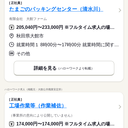
正社員
休日・休暇
たまごのパッキングセンター（清水川）
週5日～週6日勤務
有限会社 大館ファーム
205,040円〜233,000円 ※フルタイム求人の場合は月額（換算額）、パート求人の場合は時間額を表示しています。
秋田県大館市
就業時間１ 8時00分〜17時00分 就業時間に関する特記事項 ※鶏のいる羽数に増減があるので、１７時より早く退勤する日があ
その他
詳細を見る
（ハローワークより転載）
ハローワーク求人（掲載元：大館公共職業安定所）
正社員
工場作業等（作業補佐）
（事業所の意向により公開していません）
174,000円〜174,000円 ※フルタイム求人の場合は月額（換算額）、パート求人の場合は時間額を表示しています。