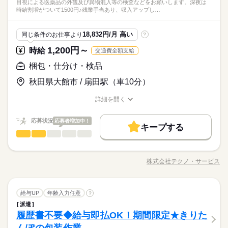
目視による医薬品の外観及び異物混入等の検査などをお願いします。深夜は
もすぐにできるようになりますよ。 ＜その他にも…＞ ●商品の
続きを読む
もちろん未経験OKのカンタン軽作業のお仕事がほとんどですよ
の免許・資格を活かした お仕事を紹介いたします！ 20代～50代
時給割増がついて1500円♪残業手当あり、収入アップし…
その他
業界
検品・チェック ●梱包・ピッキング ●食品の盛り付け・トッピン
（座り仕事もアリ！力仕事ナシ！）♪
と幅広い年齢の方が、 様々な職場で活躍中です！ ※お仕事の掛
グ ●部品の組み立て・加工 など アナタの希望に合ったお仕事
け持ち（Wワーク）不可
続きを読む
を お探しします！ 「自宅の近く」「座り作業」など なんでもご
応募資格
18,832円/月 高い
同じ条件のお仕事より
?
相談ください。 まずはお気軽にご応募ください。
お仕事の特徴
◆未経験大歓迎！ ◆フリーターさん、主婦（夫）さん大歓迎！
1,200円～
時給
交通費全額支給
時給 1,050円～1,250円
給与
豊富なお仕事の中から、ピッタリのお仕事をご案内します。
◆男女スタッフ活躍中！ 経験を活かしたい方も大歓迎！ お持ち
基本特徴
詳しい募集要項をすべて見る
もちろん未経験OKのカンタン軽作業のお仕事がほとんどですよ
の免許・資格を活かした お仕事を紹介いたします！ 20代～50代
梱包・仕分け・検品
◆即払いサービスあり ＼ 働いた分を早めにGET！ ／ 働いた分
未経験OK
新卒・第二
20代活躍
30代活躍
40代活躍
（座り仕事もアリ！力仕事ナシ！）♪
と幅広い年齢の方が、 様々な職場で活躍中です！ ※お仕事の掛
の給与の一部を、給料日前に受け取れます。 スマホでカンタン
秋田県大館市 / 扇田駅（車10分）
け持ち（Wワーク）不可
50代活躍
続きを読む
申請！ 給料日前にお金が必要な時や、急な出費がある時も安心
応募する
です。 ※最短5日後から受け取り可能 ※給与は原則【月末締め
募集条件
続きを読む
詳細を開く
／翌月25日払い】 ※当社規定あり ◆深夜手当アリ 22時～翌5
続きを読む
職種/応募資格
お仕事の特徴
給与/時間/休日
大量募集
時給 1,050円～1,250円
交通費
即日スタート
勤務地固定
給与
時に働いた場合は時給25％UP ◆残業代支給 勤務時間が8hを超
基本特徴
詳しい募集要項をすべて見る
応募状況
えている場合は時給25％UP ※試用期間ナシ
応募者増加中！
◆即払いサービスあり ＼ 働いた分を早めにGET！ ／ 働いた分
主婦・主夫
履歴書不要
WEB登録
キープする
未経験OK
新卒・第二
20代活躍
30代活躍
40代活躍
3ヵ月以上
期間・時間
梱包・仕分け・検品
職種
の給与の一部を、給料日前に受け取れます。 スマホでカンタン
男性
女性
男女の割合
50代活躍
就業時間・曜日
申請！ 給料日前にお金が必要な時や、急な出費がある時も安心
【勤務時間例】 8：00-16：00／9：00-17：00／10：00-19：00
目視による医薬品の外観及び異物混入等の検査などをお願いし
応募する
募集条件
です。 ※最短5日後から受け取り可能 ※給与は原則【月末締め
残業なし
10時～出社
17時～出社
土日祝休
／ 6：00-15：00／17：30-翌2：30／20：00-翌5：15 など多数！
ます。 深夜は時給割増がついて1500円♪残業手当あり、収入ア
続きを読む
株式会社テクノ・サービス
／翌月25日払い】 ※当社規定あり ◆深夜手当アリ 22時～翌5
ひとりで
続きを読む
みんなで
仕事の仕方
大量募集
交通費
即日スタート
勤務地固定
※「日勤or夜勤のみ」「長期で働きたい」「土日休み」「残業少
職種/応募資格
お仕事の特徴
給与/時間/休日
ップしたい方必見です♪20代から30代の男女が活躍中♪ きれいな
平日休み
続きを読む
時に働いた場合は時給25％UP ◆残業代支給 勤務時間が8hを超
なめ」など、あなたのご希望を教えて下さい！ ※ご応募のタイ
職場でのお仕事です☆交通費全額支給あり！ ●履歴書不要●車通
主婦・主夫
履歴書不要
WEB登録
えている場合は時給25％UP ※試用期間ナシ
ミングによっては、ご希望のお仕事が定員に達している場合が
続きを読む
働き方・環境
勤OK ■有給休暇■社会保険完備■退職金制度■お友達紹介キャン
続きを読む
就業時間・曜日
しずか
にぎやか
職場の様子
3ヵ月以上
期間・時間
あります。 その際は、ご希望に沿う他のお仕事を並行してご案
梱包・仕分け・検品
職種
ペーン実施中 ■登録方法：履歴書不要・ご自宅でもできる簡単オ
給与UP
年齢入力任意
?
男性
女性
男女の割合
大手企業
ブランクOK
産休・育休
社会保険制度
医療・介護・福祉関連
業界
残業なし
10時～出社
17時～出社
土日祝休
内致します。
ンライン登録がオススメ
派遣
【勤務時間例】 8：00-16：00／9：00-17：00／10：00-19：00
目視による医薬品の外観及び異物混入等の検査などをお願いし
日払い
週払い
禁煙・分煙
バイク自転車
車OK
休日・休暇
履歴書不要◆給与即払OK！期間限定★きりた
応募資格
／ 6：00-15：00／17：30-翌2：30／20：00-翌5：15 など多数！
平日休み
ます。 深夜は時給割増がついて1500円♪残業手当あり、収入ア
ひとりで
みんなで
仕事の仕方
※「日勤or夜勤のみ」「長期で働きたい」「土日休み」「残業少
働き方・環境
ップしたい方必見です♪20代から30代の男女が活躍中♪ きれいな
派遣活躍中
ルーティン
PC不要
電話なし
土日休み案件多数！
PCの基本操作が可能な方