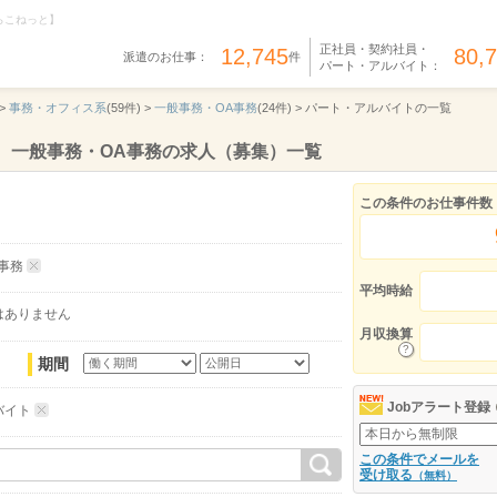
らこねっと】
正社員・契約社員・
12,745
80,
派遣のお仕事：
件
パート・アルバイト：
>
事務・オフィス系
(59件) >
一般事務・OA事務
(24件) >
パート・アルバイトの一覧
、一般事務・OA事務の求人（募集）一覧
この条件のお仕事件数
事務
平均時給
はありません
月収換算
期間
Jobアラート登録
バイト
この条件でメールを
受け取る
（無料）