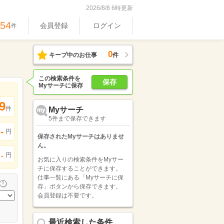
2026/8/8 6時更新
754
会員登録
ログイン
件
0
キープ中のお仕事
件
この検索条件を
保存
Myサーチに保存
9
件
Myサーチ
5件まで保存できます
-
円
保存されたMyサーチはありませ
ん。
円
-
お気に入りの検索条件をMyサー
チに保存することができます。
仕事一覧にある「Myサーチに保
存」ボタンから保存できます。
会員登録は不要です。
最近検索した条件