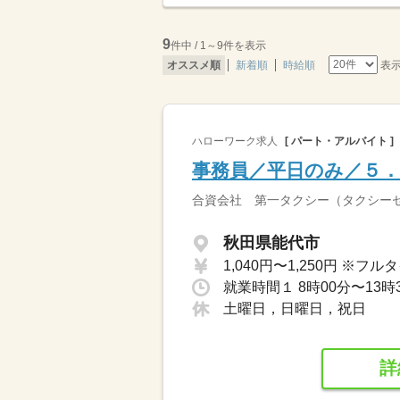
9
件中 / 1～9件を表示
表
オススメ順
新着順
時給順
ハローワーク求人
[ パート・アルバイト ]
事務員／平日のみ／５．
合資会社 第一タクシー（タクシー
秋田県能代市
就業時間１ 8時00分〜13
土曜日，日曜日，祝日
詳