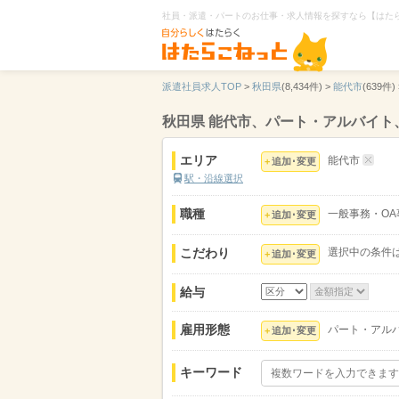
社員・派遣・パートのお仕事・求人情報を探すなら【はた
派遣社員求人TOP
>
秋田県
(8,434件) >
能代市
(639件) 
秋田県 能代市、パート・アルバイト
エリア
能代市
追加･変更
駅・沿線選択
職種
一般事務・OA
追加･変更
こだわり
選択中の条件
追加･変更
給与
雇用形態
パート・アル
追加･変更
キーワード