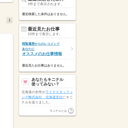
3件まで表示されます。
最近検索した条件はありません。
1
最近見たお仕事
10件まで表示します。
閲覧履歴からのレコメンド
あなたに
オススメのお仕事情報
最近見たお仕事はありません。
あなたもキニナル
使ってみない？
北海道の女性が
ライクスタッフィ
ング株式会社 北海道支社
にキニ
ナルを送りました。
北海道の女性が
株式会社グルージ
キニナルとは
ョブ 札幌支店
にキニナルを送り
ました。