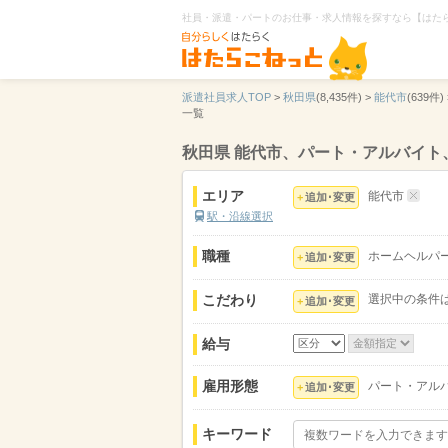
社員・派遣・パートのお仕事・求人情報を探すなら【はた
派遣社員求人TOP
>
秋田県
(8,435件) >
能代市
(639件) 
一覧
秋田県 能代市、パート・アルバイ
エリア
能代市
追加･変更
駅・沿線選択
職種
ホームヘルパ
追加･変更
こだわり
選択中の条件
追加･変更
給与
雇用形態
パート・アル
追加･変更
キーワード