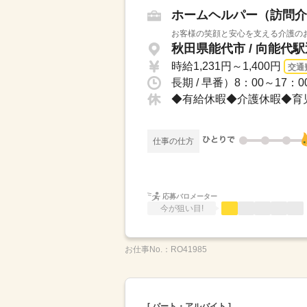
ホームヘルパー（訪問介
お客様の笑顔と安心を支える介護のお
秋田県能代市 / 向能代
時給1,231円～1,400円
交通
◆有給休暇◆介護休暇◆育
仕事の仕方
応募バロメーター
今が狙い目!
お仕事No.：
RO41985
[ パート・アルバイト ]