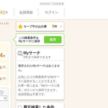
2026/8/7 22時更新
741
会員登録
ログイン
件
バイトの
0
キープ中のお仕事
件
この検索条件を
保存
Myサーチに保存
Myサーチ
4
件
5件まで保存できます
保存されたMyサーチはありませ
6
円
ん。
お気に入りの検索条件をMyサー
円
6
チに保存することができます。
仕事一覧にある「Myサーチに保
存」ボタンから保存できます。
会員登録は不要です。
最近検索した条件