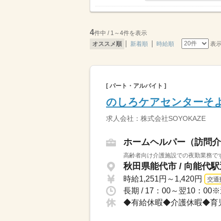
4
件中 / 1～4件を表示
表
オススメ順
新着順
時給順
[ パート・アルバイト ]
のしろケアセンターそ
求人会社：株式会社SOYOKAZE
ホームヘルパー（訪問介
高齢者向け介護施設での夜勤業務です
秋田県能代市 / 向能代
時給1,251円～1,420円
交通
長期 / 17：00～翌10：
◆有給休暇◆介護休暇◆育