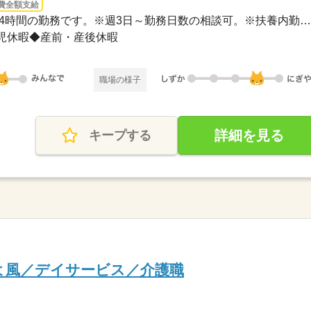
費全額支給
長期 / 9：30～13：30※1日4時間の勤務です。※週3日～勤務日数の相談可。※扶養内勤務も...
児休暇◆産前・産後休暇
職場の様子
詳細を見る
キープする
よ風／デイサービス／介護職