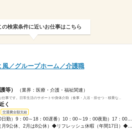
この検索条件に近いお仕事はこちら
よ風／グループホーム／介護職
護等）
（業界：医療・介護・福祉関連）
仕事です。日常生活のサポートや身体介助（食事・入浴・排せつ・移乗な...
駅近く
交通費全額支給
長期 / 早番）8：00～17：00日勤）9：00～18：00遅番）10：00～19：00夜勤）17：00～1...
年間休日107日※シフト制（月9公休、2月は8公休）◆リフレッシュ休暇（年間17日）