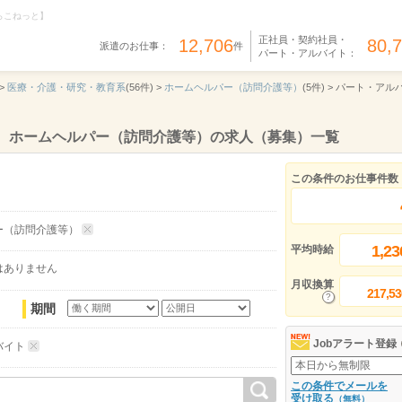
らこねっと】
正社員・契約社員・
12,706
80,
派遣のお仕事：
件
パート・アルバイト：
>
医療・介護・研究・教育系
(56件) >
ホームヘルパー（訪問介護等）
(5件) >
パート・アル
ト、ホームヘルパー（訪問介護等）の求人（募集）一覧
この条件のお仕事件数
ー（訪問介護等）
1,23
平均時給
はありません
月収換算
217,53
期間
Jobアラート登録
バイト
この条件でメールを
受け取る
（無料）