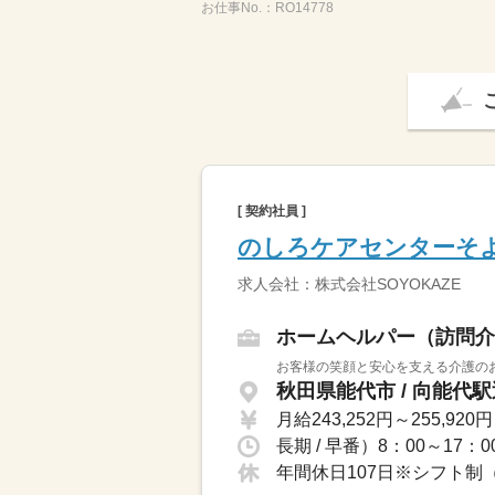
お仕事No.：
RO14778
[ 契約社員 ]
のしろケアセンターそ
求人会社：株式会社SOYOKAZE
ホームヘルパー（訪問介
お客様の笑顔と安心を支える介護のお
秋田県能代市 / 向能代
月給243,252円～255,920円