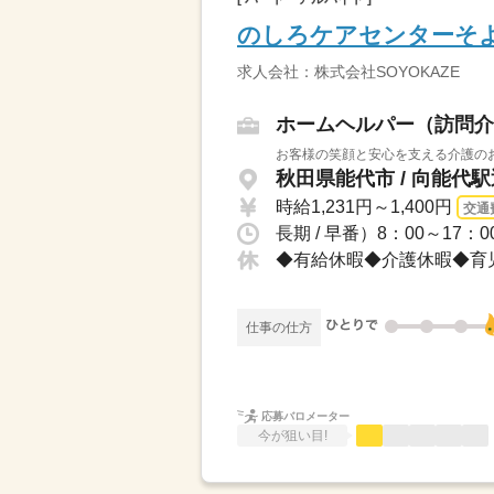
のしろケアセンターそ
求人会社：株式会社SOYOKAZE
ホームヘルパー（訪問介
お客様の笑顔と安心を支える介護のお
秋田県能代市 / 向能代
時給1,231円～1,400円
交通
◆有給休暇◆介護休暇◆育
仕事の仕方
応募バロメーター
今が狙い目!