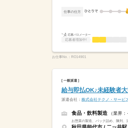
仕事の仕方
応募バロメーター
応募者増加中!
お仕事No.：
RO14901
[ 一般派遣 ]
給与即払OK♪未経験者
派遣会社：
株式会社テクノ・サービ
食品・飲料製造
（業界：
お惣菜の製造、パック詰め、陳列、清掃
秋田県能代市 / 二ッ井