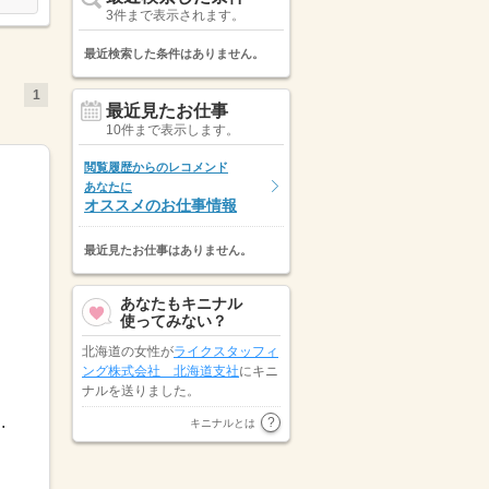
3件まで表示されます。
最近検索した条件はありません。
1
最近見たお仕事
10件まで表示します。
閲覧履歴からのレコメンド
あなたに
オススメのお仕事情報
最近見たお仕事はありません。
あなたもキニナル
使ってみない？
北海道の女性が
ライクスタッフィ
ング株式会社 北海道支社
にキニ
ナルを送りました。
.
北海道の女性が
株式会社アフティ
キニナルとは
ーコミュニケーションズ
にキニナ
ルを送りました。