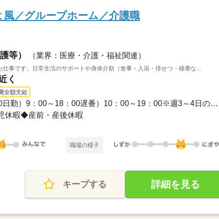
よ風／グループホーム／介護職
護等）
（業界：医療・介護・福祉関連）
仕事です。日常生活のサポートや身体介助（食事・入浴・排せつ・移乗な...
駅近く
費全額支給
長期 / 早番）8：00～17：00日勤）9：00～18：00遅番）10：00～19：00※週3～4日の勤務...
児休暇◆産前・産後休暇
職場の様子
詳細を見る
キープする