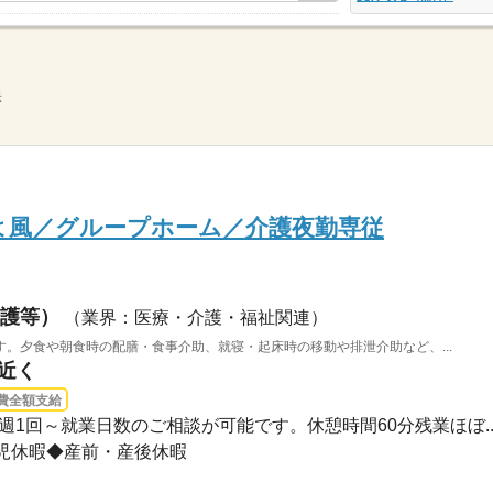
示
よ風／グループホーム／介護夜勤専従
護等）
（業界：医療・介護・福祉関連）
。夕食や朝食時の配膳・食事介助、就寝・起床時の移動や排泄介助など、...
駅近く
費全額支給
00※週1回～就業日数のご相談が可能です。休憩時間60分残業ほぼ..
児休暇◆産前・産後休暇