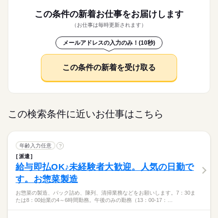
この条件の新着お仕事を
お届けします
（お仕事は毎時更新されます）
メールアドレスの入力のみ！(10秒)
この条件の新着を受け取る
この検索条件に近いお仕事はこちら
年齢入力任意
?
派遣
給与即払OK♪未経験者大歓迎。人気の日勤で
す。お惣菜製造
お惣菜の製造、パック詰め、陳列、清掃業務などをお願いします。7：30ま
たは8：00始業の4～6時間勤務。午後のみの勤務（13：00-17：…