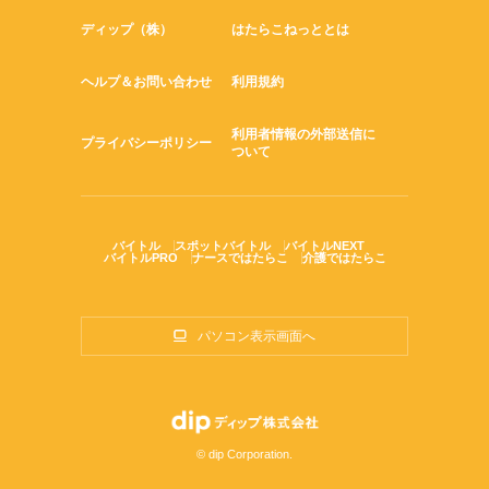
ディップ（株）
はたらこねっととは
ヘルプ＆お問い合わせ
利用規約
利用者情報の外部送信に
プライバシーポリシー
ついて
バイトル
スポットバイトル
バイトルNEXT
バイトルPRO
ナースではたらこ
介護ではたらこ
パソコン表示画面へ
© dip Corporation.