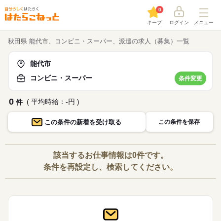
0
キープ
ログイン
メニュー
秋田県 能代市、コンビニ・スーパー、派遣の求人（募集）一覧
能代市
コンビニ・スーパー
条件変更
0
( 平均時給：-円 )
件
この条件の
新着を受け取る
この条件を保存
該当するお仕事情報は0件です。
条件を再設定し、検索してください。